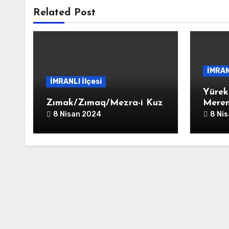
Related Post
İMRAN
İMRANLI İlçesi
Yürek
Zımak/Zımaq/Mezra-i Kuz
Meren
8 Nisan 2024
8 Ni