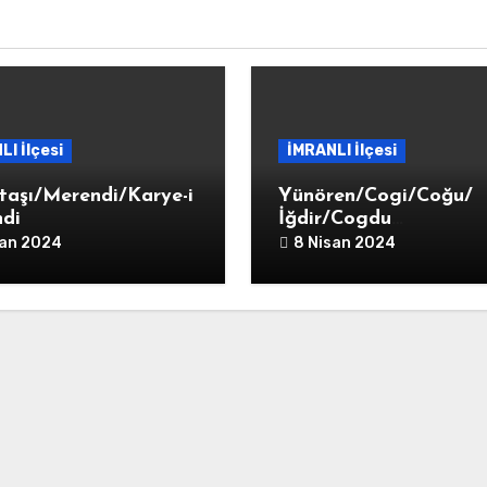
LI İlçesi
İMRANLI İlçesi
taşı/Merendi/Karye-i
Yünören/Cogi/Coğu/
di
İğdir/Cogdu
Tekkesi/Karye-i Coğdu
san 2024
8 Nisan 2024
Tekkesi