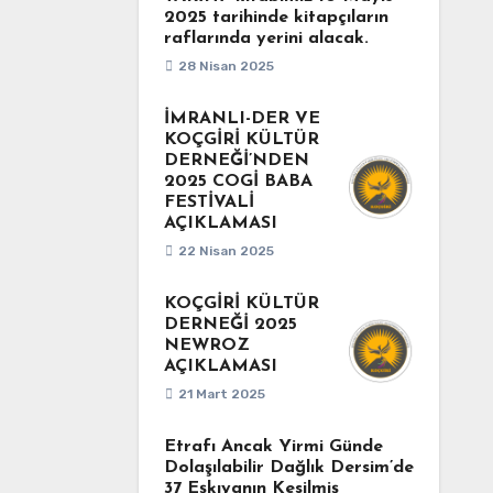
2025 tarihinde kitapçıların
raflarında yerini alacak.
28 Nisan 2025
İMRANLI-DER VE
KOÇGİRİ KÜLTÜR
DERNEĞİ’NDEN
2025 COGİ BABA
FESTİVALİ
AÇIKLAMASI
22 Nisan 2025
KOÇGİRİ KÜLTÜR
DERNEĞİ 2025
NEWROZ
AÇIKLAMASI
21 Mart 2025
Etrafı Ancak Yirmi Günde
Dolaşılabilir Dağlık Dersim’de
37 Eşkıyanın Kesilmiş