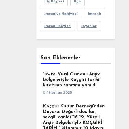
İliç Köyleri
İlçe
İmraniye Nahiyesi
İmranlı
İmranlı Köyleri
İsyanlar
Son Eklenenler
“16-19. Yüzıl Osmanlı Arşiv
Belgeleriyle Koçgiri Tarihi”
kitabının tanıtımı yapıldı
1 Haziran 2025
Koçgiri Kültür Derneği’nden
Duyuru: Değerli dostlar,
sevgili canlar“16-19. Yüzyıl
Arşiv Belgeleriyle KOÇGİRİ
TARİHİ” kitabımız 10 Mayıs