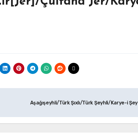
ir[Jer]/Çulfana Jer/Karye
Aşağışeyhli/Türk Şıxlı/Türk Şeyhli/Karye-i Şey