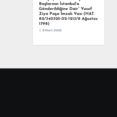
Başlarının İstanbul’a
Gönderildiğine Dair” Yusuf
Ziya Paşa İmzalı Yazı (HAT.
82/340325-02-1213/8 Ağustos
1798)
8 Mart 2025