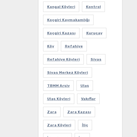
Kangal Köyleri
Kontrol
Koçgiri Kaymakamlığı
Koçgiri Kazası
Kuruçay
Köy
Refahiye
Refahiye Köyleri
Sivas
Sivas Merkez Köyleri
TBMM Arşiv
Ulaş
Ulaş Köyleri
Vakıflar
Zara
Zara Kazası
Zara Köyleri
İliç