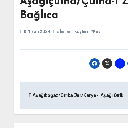
Aşağıçulha/Çulha-i Z
Bağlıca
8 Nisan 2024
#İmranlı köyleri
,
#Köy
Yazı
Aşağıboğaz/Gırıka Jer/Karye-i Aşağı Gırik
gezinmesi