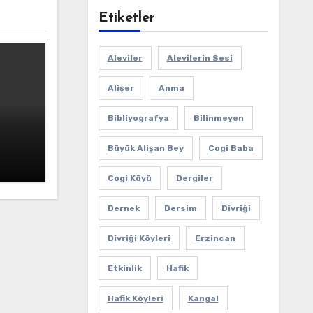
Etiketler
Aleviler
Alevilerin Sesi
Alişer
Anma
Bibliyografya
Bilinmeyen
Büyük Alişan Bey
Cogi Baba
Cogi Köyü
Dergiler
Dernek
Dersim
Divriği
Divriği Köyleri
Erzincan
Etkinlik
Hafik
Hafik Köyleri
Kangal