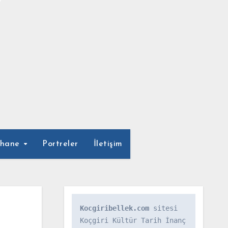
phane
Portreler
İletişim
Kocgiribellek.com
 sitesi 
Koçgiri Kültür Tarih İnanç 