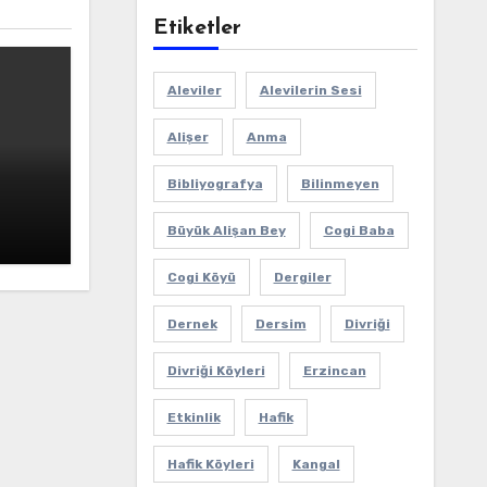
Etiketler
Aleviler
Alevilerin Sesi
Alişer
Anma
Bibliyografya
Bilinmeyen
Büyük Alişan Bey
Cogi Baba
Cogi Köyü
Dergiler
Dernek
Dersim
Divriği
Divriği Köyleri
Erzincan
Etkinlik
Hafik
Hafik Köyleri
Kangal