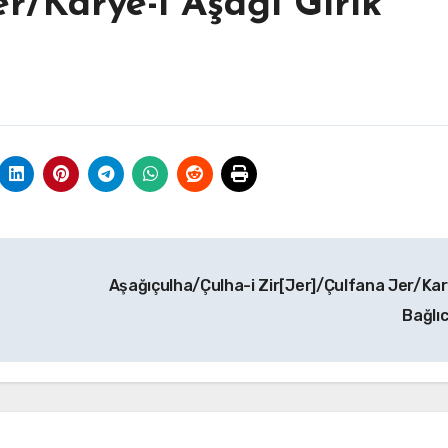
r/Karye-i Aşağı Gırik
Aşağıçulha/Çulha-i Zir[Jer]/Çulfana Jer/Kar
Bağlı