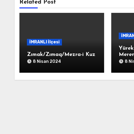
Related Post
İMRAN
İMRANLI İlçesi
Yürek
Zımak/Zımaq/Mezra-i Kuz
Meren
8 Nisan 2024
8 N