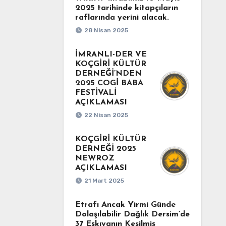
2025 tarihinde kitapçıların
raflarında yerini alacak.
28 Nisan 2025
İMRANLI-DER VE
KOÇGİRİ KÜLTÜR
DERNEĞİ’NDEN
2025 COGİ BABA
FESTİVALİ
AÇIKLAMASI
22 Nisan 2025
KOÇGİRİ KÜLTÜR
DERNEĞİ 2025
NEWROZ
AÇIKLAMASI
21 Mart 2025
Etrafı Ancak Yirmi Günde
Dolaşılabilir Dağlık Dersim’de
37 Eşkıyanın Kesilmiş