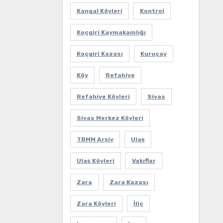
Kangal Köyleri
Kontrol
Koçgiri Kaymakamlığı
Koçgiri Kazası
Kuruçay
Köy
Refahiye
Refahiye Köyleri
Sivas
Sivas Merkez Köyleri
TBMM Arşiv
Ulaş
Ulaş Köyleri
Vakıflar
Zara
Zara Kazası
Zara Köyleri
İliç