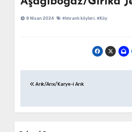
Aşağıboğaz/Gırıka Je
8 Nisan 2024
#İmranlı köyleri
,
#Köy
Yazı
Arık/Arıx/Karye-i Arık
gezinmesi