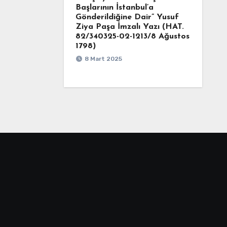
Başlarının İstanbul’a
Gönderildiğine Dair” Yusuf
Ziya Paşa İmzalı Yazı (HAT.
82/340325-02-1213/8 Ağustos
1798)
8 Mart 2025