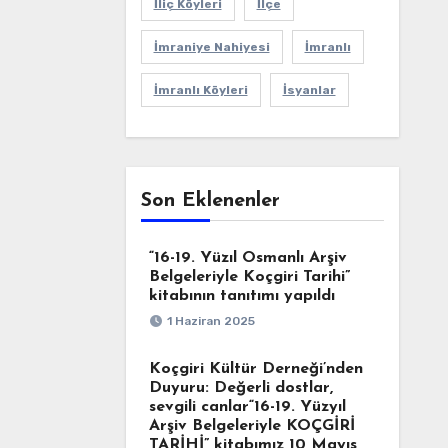
İliç Köyleri
İlçe
İmraniye Nahiyesi
İmranlı
İmranlı Köyleri
İsyanlar
Son Eklenenler
“16-19. Yüzıl Osmanlı Arşiv
Belgeleriyle Koçgiri Tarihi”
kitabının tanıtımı yapıldı
1 Haziran 2025
Koçgiri Kültür Derneği’nden
Duyuru: Değerli dostlar,
sevgili canlar“16-19. Yüzyıl
Arşiv Belgeleriyle KOÇGİRİ
TARİHİ” kitabımız 10 Mayıs