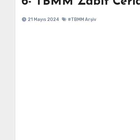
6- TBMM Zabıt Ceride
21 Mayıs 2024
#TBMM Arşiv