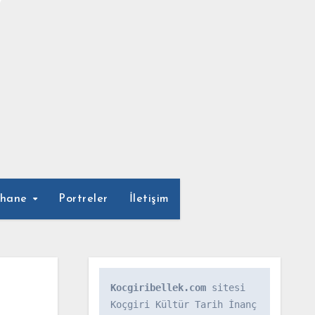
phane
Portreler
İletişim
Kocgiribellek.com
 sitesi 
Koçgiri Kültür Tarih İnanç 