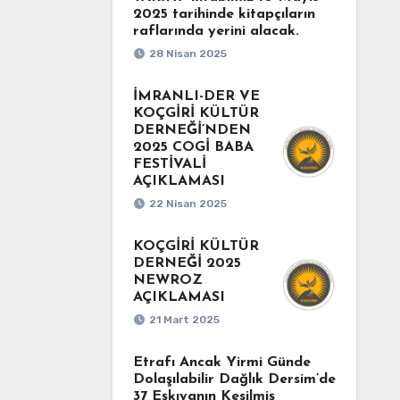
2025 tarihinde kitapçıların
raflarında yerini alacak.
28 Nisan 2025
İMRANLI-DER VE
KOÇGİRİ KÜLTÜR
DERNEĞİ’NDEN
2025 COGİ BABA
FESTİVALİ
AÇIKLAMASI
22 Nisan 2025
KOÇGİRİ KÜLTÜR
DERNEĞİ 2025
NEWROZ
AÇIKLAMASI
21 Mart 2025
Etrafı Ancak Yirmi Günde
Dolaşılabilir Dağlık Dersim’de
37 Eşkıyanın Kesilmiş