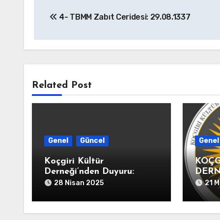
Yazı
4- TBMM Zabıt Ceridesi: 29.08.1337
gezinmesi
Related Post
Genel
Güncel
Genel
Koçgiri Kültür
KOÇG
Derneği’nden Duyuru:
DERN
Değerli dostlar, sevgili
AÇIK
28 Nisan 2025
21 M
canlar“16-19. Yüzyıl Arşiv
Belgeleriyle KOÇGİRİ
TARİHİ” kitabımız 10