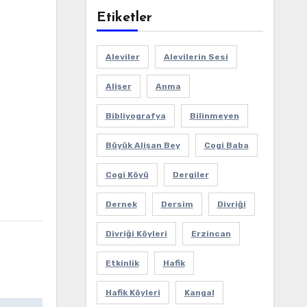
Etiketler
Aleviler
Alevilerin Sesi
Alişer
Anma
Bibliyografya
Bilinmeyen
Büyük Alişan Bey
Cogi Baba
Cogi Köyü
Dergiler
Dernek
Dersim
Divriği
Divriği Köyleri
Erzincan
Etkinlik
Hafik
Hafik Köyleri
Kangal