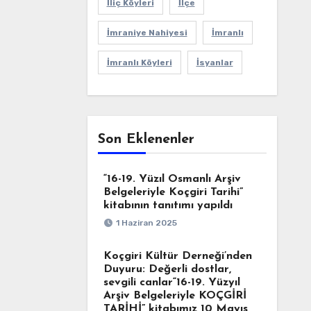
İliç Köyleri
İlçe
İmraniye Nahiyesi
İmranlı
İmranlı Köyleri
İsyanlar
Son Eklenenler
“16-19. Yüzıl Osmanlı Arşiv
Belgeleriyle Koçgiri Tarihi”
kitabının tanıtımı yapıldı
1 Haziran 2025
Koçgiri Kültür Derneği’nden
Duyuru: Değerli dostlar,
sevgili canlar“16-19. Yüzyıl
Arşiv Belgeleriyle KOÇGİRİ
TARİHİ” kitabımız 10 Mayıs