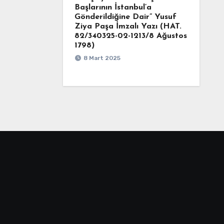
Başlarının İstanbul’a
Gönderildiğine Dair” Yusuf
Ziya Paşa İmzalı Yazı (HAT.
82/340325-02-1213/8 Ağustos
1798)
8 Mart 2025