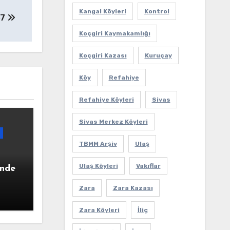
Kangal Köyleri
Kontrol
37
Koçgiri Kaymakamlığı
Koçgiri Kazası
Kuruçay
Köy
Refahiye
Refahiye Köyleri
Sivas
Sivas Merkez Köyleri
TBMM Arşiv
Ulaş
Ulaş Köyleri
Vakıflar
ünde
Zara
Zara Kazası
n
Zara Köyleri
İliç
ine