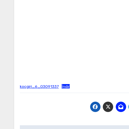
kocgiri_6_03091337
İndir