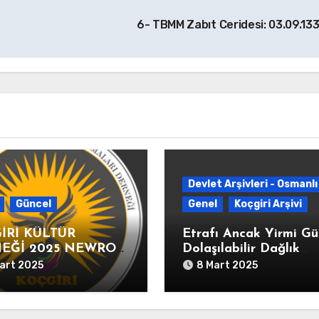
6- TBMM Zabıt Ceridesi: 03.09.13
Devlet Arşivleri - Osmanlı
Güncel
Genel
Koçgiri Arşivi
İRİ KÜLTÜR
Etrafı Ancak Yirmi G
EĞİ 2025 NEWROZ
Dolaşılabilir Dağlık
LAMASI
Dersim’de 37 Eşkıyanı
art 2025
8 Mart 2025
Kesilmiş Başlarının
İstanbul’a Gönderildiğ
Dair” Yusuf Ziya Paşa