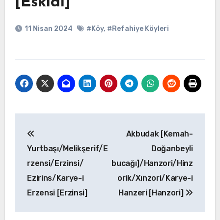
[Eskidi]
11 Nisan 2024
#Köy
,
#Refahiye Köyleri
Yazı
Akbudak [Kemah-
gezinmesi
Yurtbaşı/Melikşerif/E
Doğanbeyli
rzensi/Erzinsi/
bucağı]/Hanzori/Hinz
Ezirins/Karye-i
orik/Xınzori/Karye-i
Erzensi [Erzinsi]
Hanzeri [Hanzori]