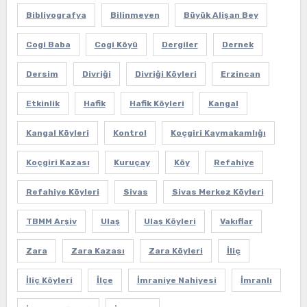
Bibliyografya
Bilinmeyen
Büyük Alişan Bey
Cogi Baba
Cogi Köyü
Dergiler
Dernek
Dersim
Divriği
Divriği Köyleri
Erzincan
Etkinlik
Hafik
Hafik Köyleri
Kangal
Kangal Köyleri
Kontrol
Koçgiri Kaymakamlığı
Koçgiri Kazası
Kuruçay
Köy
Refahiye
Refahiye Köyleri
Sivas
Sivas Merkez Köyleri
TBMM Arşiv
Ulaş
Ulaş Köyleri
Vakıflar
Zara
Zara Kazası
Zara Köyleri
İliç
İliç Köyleri
İlçe
İmraniye Nahiyesi
İmranlı