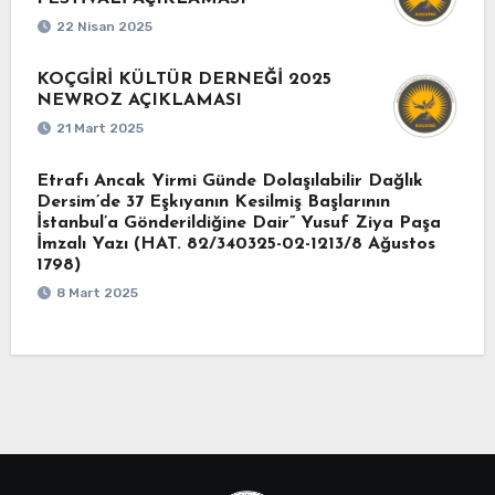
22 Nisan 2025
KOÇGİRİ KÜLTÜR DERNEĞİ 2025
NEWROZ AÇIKLAMASI
21 Mart 2025
Etrafı Ancak Yirmi Günde Dolaşılabilir Dağlık
Dersim’de 37 Eşkıyanın Kesilmiş Başlarının
İstanbul’a Gönderildiğine Dair” Yusuf Ziya Paşa
İmzalı Yazı (HAT. 82/340325-02-1213/8 Ağustos
1798)
8 Mart 2025