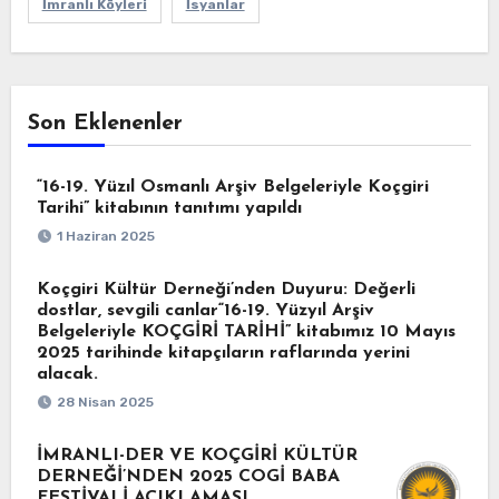
İmranlı Köyleri
İsyanlar
Son Eklenenler
“16-19. Yüzıl Osmanlı Arşiv Belgeleriyle Koçgiri
Tarihi” kitabının tanıtımı yapıldı
1 Haziran 2025
Koçgiri Kültür Derneği’nden Duyuru: Değerli
dostlar, sevgili canlar“16-19. Yüzyıl Arşiv
Belgeleriyle KOÇGİRİ TARİHİ” kitabımız 10 Mayıs
2025 tarihinde kitapçıların raflarında yerini
alacak.
28 Nisan 2025
İMRANLI-DER VE KOÇGİRİ KÜLTÜR
DERNEĞİ’NDEN 2025 COGİ BABA
FESTİVALİ AÇIKLAMASI