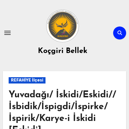
Skip
to
content
Koçgiri Bellek
REFAHİYE İlçesi
Yuvadağı/ İskidi/Eskidi//
İsbidik/İspigdi/İspirke/
İspirik/Karye-i İskidi