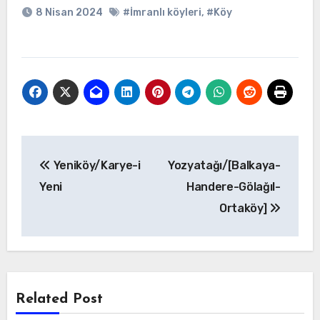
8 Nisan 2024
#İmranlı köyleri
,
#Köy
Yazı
Yeniköy/Karye-i
Yozyatağı/[Balkaya-
gezinmesi
Yeni
Handere-Gölağıl-
Ortaköy]
Related Post