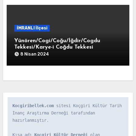
İMRANLI İlçesi
Yünören/Cogi/Coğu/İğdir/Cogdu
Tekkesi/Karye-i Coğdu Tekkesi
8 Nisan 2024
Kocgiribellek.com
 sitesi Koçgiri Kültür Tarih 
İnanç Araştırma Derneği tarafından 
hazırlanmıştır.

Kısa adı 
Koçgiri Kültür Derneği
 olan 