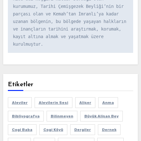
kurumumuz, Tarihi Çemişgezek Beyliği’nin bir 
parçası olan ve Kemah’tan İmranlı’ya kadar 
uzanan bölgenin, bu bölgede yaşayan halkların 
ve inançların tarihini araştırmak, korumak, 
kayıt altına almak ve yaşatmak üzere 
kurulmuştur.
Etiketler
Aleviler
Alevilerin Sesi
Alişer
Anma
Bibliyografya
Bilinmeyen
Büyük Alişan Bey
Cogi Baba
Cogi Köyü
Dergiler
Dernek