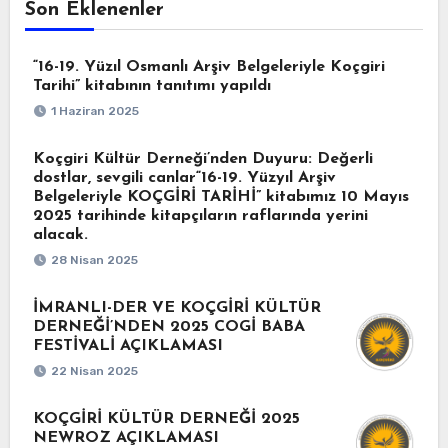
Son Eklenenler
“16-19. Yüzıl Osmanlı Arşiv Belgeleriyle Koçgiri
Tarihi” kitabının tanıtımı yapıldı
1 Haziran 2025
Koçgiri Kültür Derneği’nden Duyuru: Değerli
dostlar, sevgili canlar“16-19. Yüzyıl Arşiv
Belgeleriyle KOÇGİRİ TARİHİ” kitabımız 10 Mayıs
2025 tarihinde kitapçıların raflarında yerini
alacak.
28 Nisan 2025
İMRANLI-DER VE KOÇGİRİ KÜLTÜR
DERNEĞİ’NDEN 2025 COGİ BABA
FESTİVALİ AÇIKLAMASI
22 Nisan 2025
KOÇGİRİ KÜLTÜR DERNEĞİ 2025
NEWROZ AÇIKLAMASI