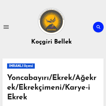
Skip
to
content
Koçgiri Bellek
İMRANLI İlçesi
Yoncabayırı/Ekrek/Ağekr
ek/Ekrekçimeni/Karye-i
Ekrek