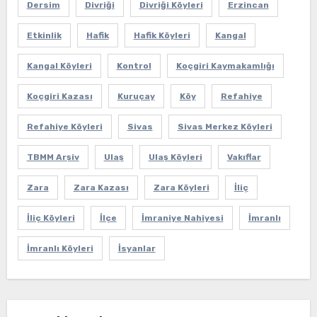
Dersim
Divriği
Divriği Köyleri
Erzincan
Etkinlik
Hafik
Hafik Köyleri
Kangal
Kangal Köyleri
Kontrol
Koçgiri Kaymakamlığı
Koçgiri Kazası
Kuruçay
Köy
Refahiye
Refahiye Köyleri
Sivas
Sivas Merkez Köyleri
TBMM Arşiv
Ulaş
Ulaş Köyleri
Vakıflar
Zara
Zara Kazası
Zara Köyleri
İliç
İliç Köyleri
İlçe
İmraniye Nahiyesi
İmranlı
İmranlı Köyleri
İsyanlar