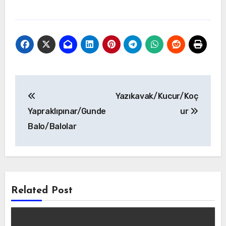
Yazı
Yazıkavak/Kucur/Koç
gezinmesi
Yapraklıpınar/Gunde
ur
Balo/Balolar
Related Post