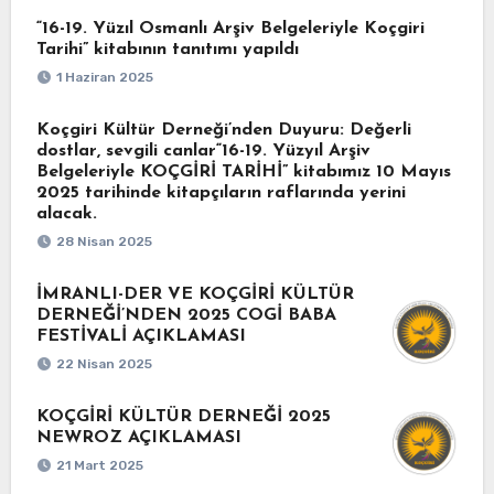
“16-19. Yüzıl Osmanlı Arşiv Belgeleriyle Koçgiri
Tarihi” kitabının tanıtımı yapıldı
1 Haziran 2025
Koçgiri Kültür Derneği’nden Duyuru: Değerli
dostlar, sevgili canlar“16-19. Yüzyıl Arşiv
Belgeleriyle KOÇGİRİ TARİHİ” kitabımız 10 Mayıs
2025 tarihinde kitapçıların raflarında yerini
alacak.
28 Nisan 2025
İMRANLI-DER VE KOÇGİRİ KÜLTÜR
DERNEĞİ’NDEN 2025 COGİ BABA
FESTİVALİ AÇIKLAMASI
22 Nisan 2025
KOÇGİRİ KÜLTÜR DERNEĞİ 2025
NEWROZ AÇIKLAMASI
21 Mart 2025