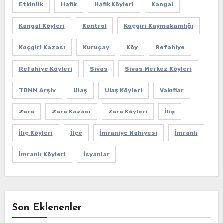
Etkinlik
Hafik
Hafik Köyleri
Kangal
Kangal Köyleri
Kontrol
Koçgiri Kaymakamlığı
Koçgiri Kazası
Kuruçay
Köy
Refahiye
Refahiye Köyleri
Sivas
Sivas Merkez Köyleri
TBMM Arşiv
Ulaş
Ulaş Köyleri
Vakıflar
Zara
Zara Kazası
Zara Köyleri
İliç
İliç Köyleri
İlçe
İmraniye Nahiyesi
İmranlı
İmranlı Köyleri
İsyanlar
Son Eklenenler