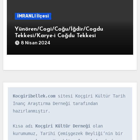
İMRANLI İlçesi
Yünören/Cogi/Coğu/İğdir/Cogdu
Tekkesi/Karye-i Coğdu Tekkesi
8 Nisan 2024
Kocgiribellek.com
 sitesi Koçgiri Kültür Tarih 
İnanç Araştırma Derneği tarafından 
hazırlanmıştır.

Kısa adı 
Koçgiri Kültür Derneği
 olan 
kurumumuz, Tarihi Çemişgezek Beyliği’nin bir 