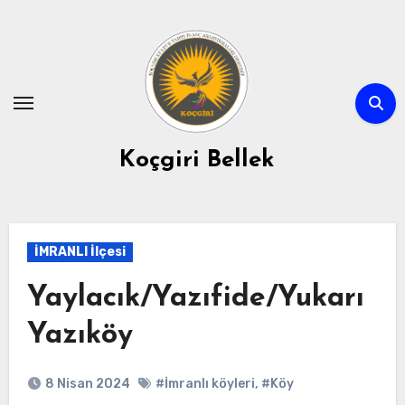
Skip
to
content
Koçgiri Bellek
İMRANLI İlçesi
Yaylacık/Yazıfide/Yukarı
Yazıköy
8 Nisan 2024
#İmranlı köyleri
,
#Köy