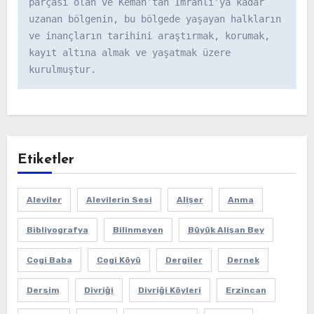
parçası olan ve Kemah’tan İmranlı’ya kadar 
uzanan bölgenin, bu bölgede yaşayan halkların 
ve inançların tarihini araştırmak, korumak, 
kayıt altına almak ve yaşatmak üzere 
kurulmuştur.
Etiketler
Aleviler
Alevilerin Sesi
Alişer
Anma
Bibliyografya
Bilinmeyen
Büyük Alişan Bey
Cogi Baba
Cogi Köyü
Dergiler
Dernek
Dersim
Divriği
Divriği Köyleri
Erzincan