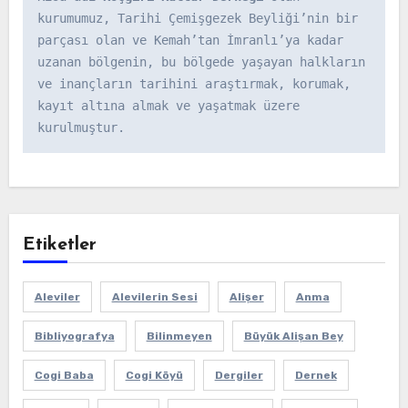
kurumumuz, Tarihi Çemişgezek Beyliği’nin bir 
parçası olan ve Kemah’tan İmranlı’ya kadar 
uzanan bölgenin, bu bölgede yaşayan halkların 
ve inançların tarihini araştırmak, korumak, 
kayıt altına almak ve yaşatmak üzere 
kurulmuştur.
Etiketler
Aleviler
Alevilerin Sesi
Alişer
Anma
Bibliyografya
Bilinmeyen
Büyük Alişan Bey
Cogi Baba
Cogi Köyü
Dergiler
Dernek