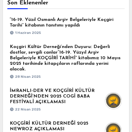
Son Eklenenler
“16-19. Yüzıl Osmanlı Arşiv Belgeleriyle Koçgiri
Tarihi” kitabının tanıtımı yapıldı
1 Haziran 2025
Koçgiri Kültür Derneği’nden Duyuru: Değerli
dostlar, sevgili canlar“16-19. Yüzyıl Arşiv
Belgeleriyle KOÇGİRİ TARİHİ” kitabımız 10 Mayıs
2025 tarihinde kitapçıların raflarında yerini
alacak.
28 Nisan 2025
İMRANLI-DER VE KOÇGİRİ KÜLTÜR
DERNEĞİ’NDEN 2025 COGİ BABA
FESTİVALİ AÇIKLAMASI
22 Nisan 2025
KOÇGİRİ KÜLTÜR DERNEĞİ 2025
NEWROZ AÇIKLAMASI