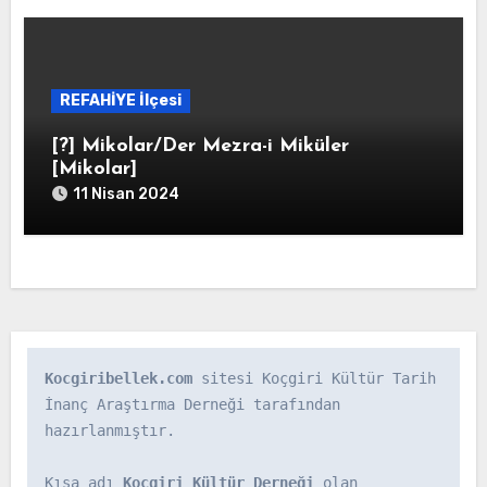
REFAHİYE İlçesi
[?] Mikolar/Der Mezra-i Miküler
[Mikolar]
11 Nisan 2024
Kocgiribellek.com
 sitesi Koçgiri Kültür Tarih 
İnanç Araştırma Derneği tarafından 
hazırlanmıştır.

Kısa adı 
Koçgiri Kültür Derneği
 olan 