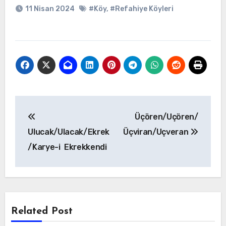
11 Nisan 2024
#Köy
,
#Refahiye Köyleri
Yazı
Üçören/Uçören/
gezinmesi
Ulucak/Ulacak/Ekrek
Üçviran/Uçveran
/Karye-i Ekrekkendi
Related Post