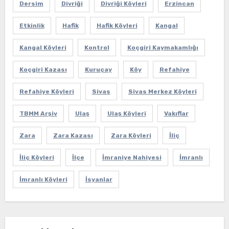
Dersim
Divriği
Divriği Köyleri
Erzincan
Etkinlik
Hafik
Hafik Köyleri
Kangal
Kangal Köyleri
Kontrol
Koçgiri Kaymakamlığı
Koçgiri Kazası
Kuruçay
Köy
Refahiye
Refahiye Köyleri
Sivas
Sivas Merkez Köyleri
TBMM Arşiv
Ulaş
Ulaş Köyleri
Vakıflar
Zara
Zara Kazası
Zara Köyleri
İliç
İliç Köyleri
İlçe
İmraniye Nahiyesi
İmranlı
İmranlı Köyleri
İsyanlar