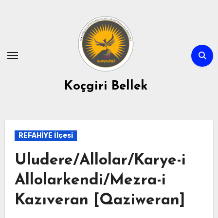
Skip
to
content
Koçgiri Bellek
REFAHİYE İlçesi
Uludere/Allolar/Karye-i
Allolarkendi/Mezra-i
Kazıveran [Qaziweran]