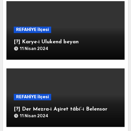
REFAHİYE İlçesi
[?] Karye-i Ulukend beyan
11 Nisan 2024
REFAHİYE İlçesi
[?] Der Mezra-i Aşiret tâbi‘-i Belensor
11 Nisan 2024