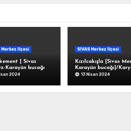
 Merkez İlçesi
SİVAS Merkez İlçesi
kement [ Sivas
Kızılcakışla [Sivas Me
z-Karayün bucağı
Karayün bucağı]/Karye
t-ı Kemend/Karye-i
Kızılca Kışla Der Kurb
isan 2024
13 Nisan 2024
ı Kemend
Eymirhan