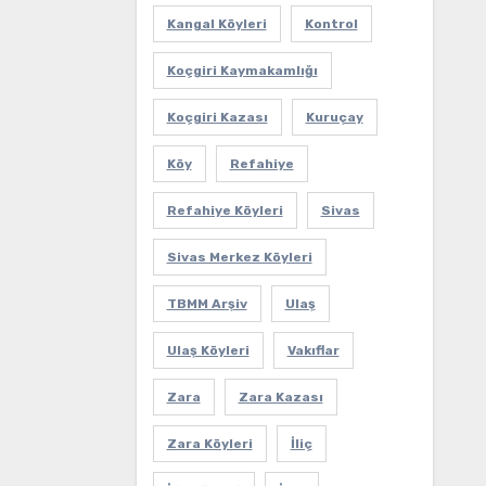
Kangal Köyleri
Kontrol
Koçgiri Kaymakamlığı
Koçgiri Kazası
Kuruçay
Köy
Refahiye
Refahiye Köyleri
Sivas
Sivas Merkez Köyleri
TBMM Arşiv
Ulaş
Ulaş Köyleri
Vakıflar
Zara
Zara Kazası
Zara Köyleri
İliç