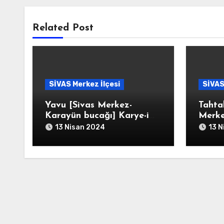
Related Post
SİVAS Merkez İlçesi
SİVAS
Yavu [Sivas Merkez-
Tahta
Karayün bucağı] Karye-i
Merke
Yavu
]/Tah
13 Nisan 2024
13 N
Taht-