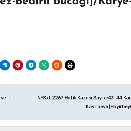
ez-Bedirli bucağı]/Karye-
rye-i
NFS.d. 2267 Hafik Kazası Sayfa:43-44 Kar
Kayırbeyli [Hayırbeyl