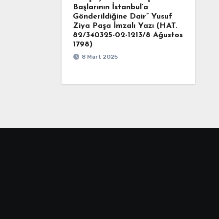
Başlarının İstanbul’a
Gönderildiğine Dair” Yusuf
Ziya Paşa İmzalı Yazı (HAT.
82/340325-02-1213/8 Ağustos
1798)
8 Mart 2025