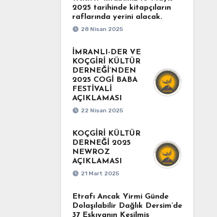
2025 tarihinde kitapçıların
raflarında yerini alacak.
28 Nisan 2025
İMRANLI-DER VE
KOÇGİRİ KÜLTÜR
DERNEĞİ’NDEN
2025 COGİ BABA
FESTİVALİ
AÇIKLAMASI
22 Nisan 2025
KOÇGİRİ KÜLTÜR
DERNEĞİ 2025
NEWROZ
AÇIKLAMASI
21 Mart 2025
Etrafı Ancak Yirmi Günde
Dolaşılabilir Dağlık Dersim’de
37 Eşkıyanın Kesilmiş