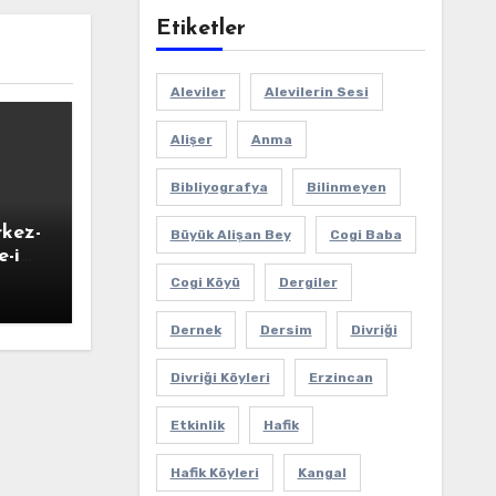
Etiketler
Aleviler
Alevilerin Sesi
Alişer
Anma
Bibliyografya
Bilinmeyen
rkez-
Büyük Alişan Bey
Cogi Baba
-i
-ı
Cogi Köyü
Dergiler
Dernek
Dersim
Divriği
Divriği Köyleri
Erzincan
Etkinlik
Hafik
Hafik Köyleri
Kangal