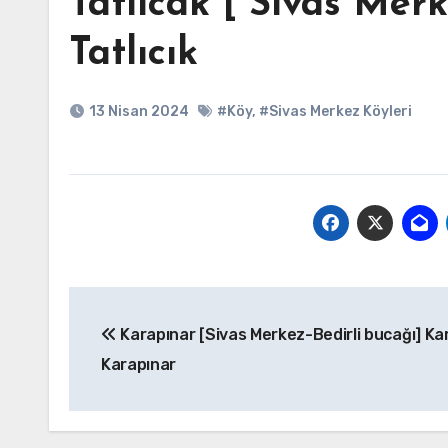
Tatlıcak [ Sivas Merk
Tatlıcık
13 Nisan 2024
#Köy
,
#Sivas Merkez Köyleri
Yazı
Karapınar [Sivas Merkez-Bedirli bucağı] Ka
gezinmesi
Karapınar