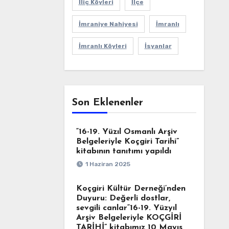
İliç Köyleri
İlçe
İmraniye Nahiyesi
İmranlı
İmranlı Köyleri
İsyanlar
Son Eklenenler
“16-19. Yüzıl Osmanlı Arşiv
Belgeleriyle Koçgiri Tarihi”
kitabının tanıtımı yapıldı
1 Haziran 2025
Koçgiri Kültür Derneği’nden
Duyuru: Değerli dostlar,
sevgili canlar“16-19. Yüzyıl
Arşiv Belgeleriyle KOÇGİRİ
TARİHİ” kitabımız 10 Mayıs