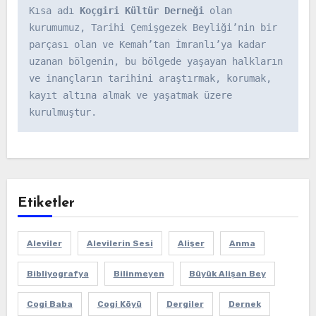
Kısa adı 
Koçgiri Kültür Derneği
 olan 
kurumumuz, Tarihi Çemişgezek Beyliği’nin bir 
parçası olan ve Kemah’tan İmranlı’ya kadar 
uzanan bölgenin, bu bölgede yaşayan halkların 
ve inançların tarihini araştırmak, korumak, 
kayıt altına almak ve yaşatmak üzere 
kurulmuştur.
Etiketler
Aleviler
Alevilerin Sesi
Alişer
Anma
Bibliyografya
Bilinmeyen
Büyük Alişan Bey
Cogi Baba
Cogi Köyü
Dergiler
Dernek