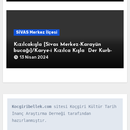
SİVAS Merkez İlçesi
Kızılcakışla [Sivas Merkez-Karayün
bucağı]/Karye-i Kızılca Kışla Der Kurb-ı
Eymirhan
13 Nisan 2024
Kocgiribellek.com
 sitesi Koçgiri Kültür Tarih 
İnanç Araştırma Derneği tarafından 
hazırlanmıştır.
