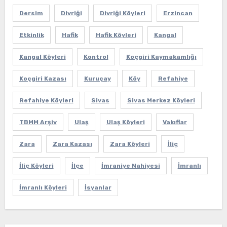
Dersim
Divriği
Divriği Köyleri
Erzincan
Etkinlik
Hafik
Hafik Köyleri
Kangal
Kangal Köyleri
Kontrol
Koçgiri Kaymakamlığı
Koçgiri Kazası
Kuruçay
Köy
Refahiye
Refahiye Köyleri
Sivas
Sivas Merkez Köyleri
TBMM Arşiv
Ulaş
Ulaş Köyleri
Vakıflar
Zara
Zara Kazası
Zara Köyleri
İliç
İliç Köyleri
İlçe
İmraniye Nahiyesi
İmranlı
İmranlı Köyleri
İsyanlar