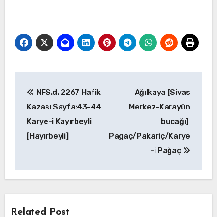
Yazı
NFS.d. 2267 Hafik
Ağılkaya [Sivas
gezinmesi
Kazası Sayfa:43-44
Merkez-Karayün
Karye-i Kayırbeyli
bucağı]
[Hayırbeyli]
Pagaç/Pakariç/Karye
-i Pağaç
Related Post