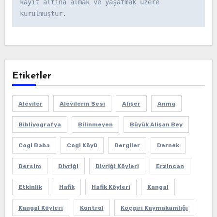
kayıt altına almak ve yaşatmak üzere 
kurulmuştur.
Etiketler
Aleviler
Alevilerin Sesi
Alişer
Anma
Bibliyografya
Bilinmeyen
Büyük Alişan Bey
Cogi Baba
Cogi Köyü
Dergiler
Dernek
Dersim
Divriği
Divriği Köyleri
Erzincan
Etkinlik
Hafik
Hafik Köyleri
Kangal
Kangal Köyleri
Kontrol
Koçgiri Kaymakamlığı