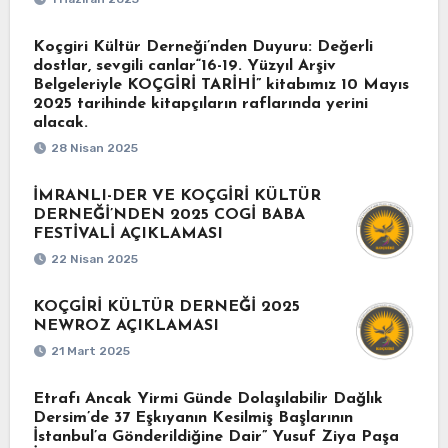
Koçgiri Kültür Derneği’nden Duyuru: Değerli
dostlar, sevgili canlar“16-19. Yüzyıl Arşiv
Belgeleriyle KOÇGİRİ TARİHİ” kitabımız 10 Mayıs
2025 tarihinde kitapçıların raflarında yerini
alacak.
28 Nisan 2025
İMRANLI-DER VE KOÇGİRİ KÜLTÜR
DERNEĞİ’NDEN 2025 COGİ BABA
FESTİVALİ AÇIKLAMASI
22 Nisan 2025
KOÇGİRİ KÜLTÜR DERNEĞİ 2025
NEWROZ AÇIKLAMASI
21 Mart 2025
Etrafı Ancak Yirmi Günde Dolaşılabilir Dağlık
Dersim’de 37 Eşkıyanın Kesilmiş Başlarının
İstanbul’a Gönderildiğine Dair” Yusuf Ziya Paşa