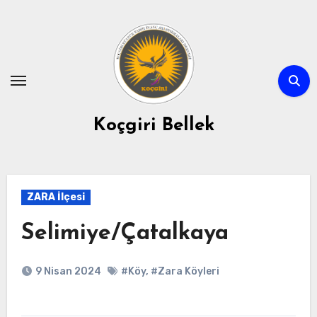
Skip
to
content
Koçgiri Bellek
ZARA İlçesi
Selimiye/Çatalkaya
9 Nisan 2024
#Köy
,
#Zara Köyleri