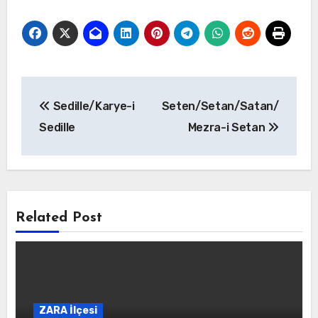
Yazı
Sedille/Karye-i
Seten/Setan/Satan/
gezinmesi
Sedille
Mezra-i Setan
Related Post
ZARA İlçesi