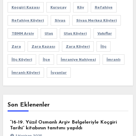
Koçgiri Kazası
Kuruçay
Köy
Refahiye
Refahiye Köyleri
Sivas
Sivas Merkez Köyleri
TBMM Arşiv
Ulaş
Ulaş Köyleri
Vakıflar
Zara
Zara Kazası
Zara Köyleri
İliç
İliç Köyleri
İlçe
İmraniye Nahiyesi
İmranlı
İmranlı Köyleri
İsyanlar
Son Eklenenler
“16-19. Yüzıl Osmanlı Arşiv Belgeleriyle Koçgiri
Tarihi” kitabının tanıtımı yapıldı
1 Haziran 2025