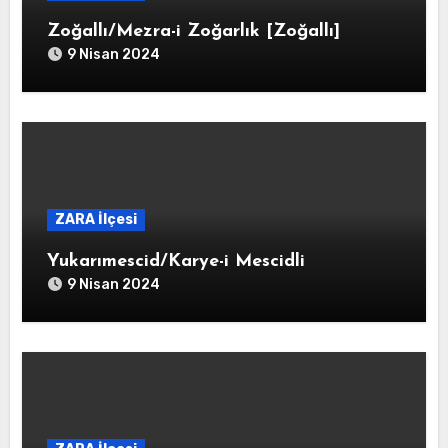
Zoğallı/Mezra-i Zoğarlık [Zoğallı]
9 Nisan 2024
ZARA İlçesi
Yukarımescid/Karye-i Mescidli
9 Nisan 2024