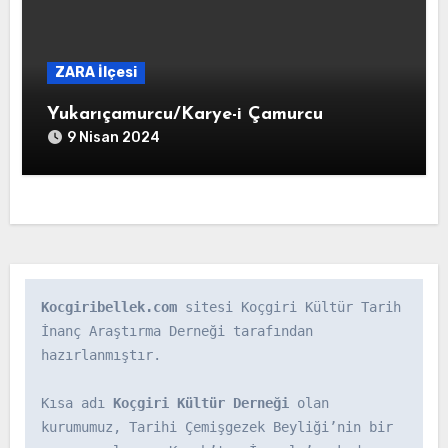
ZARA İlçesi
Yukarıçamurcu/Karye-i Çamurcu
9 Nisan 2024
Kocgiribellek.com
 sitesi Koçgiri Kültür Tarih 
İnanç Araştırma Derneği tarafından 
hazırlanmıştır.

Kısa adı 
Koçgiri Kültür Derneği
 olan 
kurumumuz, Tarihi Çemişgezek Beyliği’nin bir 