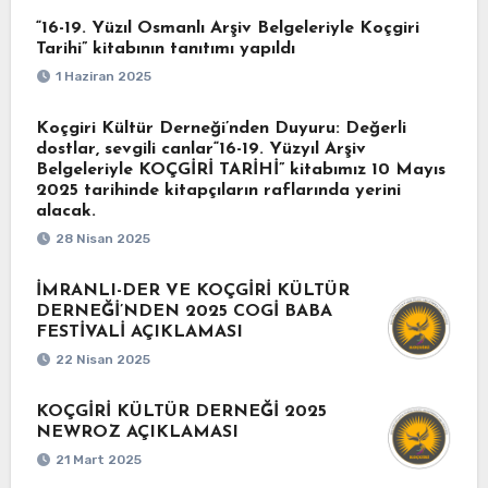
“16-19. Yüzıl Osmanlı Arşiv Belgeleriyle Koçgiri
Tarihi” kitabının tanıtımı yapıldı
1 Haziran 2025
Koçgiri Kültür Derneği’nden Duyuru: Değerli
dostlar, sevgili canlar“16-19. Yüzyıl Arşiv
Belgeleriyle KOÇGİRİ TARİHİ” kitabımız 10 Mayıs
2025 tarihinde kitapçıların raflarında yerini
alacak.
28 Nisan 2025
İMRANLI-DER VE KOÇGİRİ KÜLTÜR
DERNEĞİ’NDEN 2025 COGİ BABA
FESTİVALİ AÇIKLAMASI
22 Nisan 2025
KOÇGİRİ KÜLTÜR DERNEĞİ 2025
NEWROZ AÇIKLAMASI
21 Mart 2025