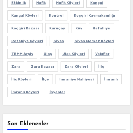
Etkinlik
Hafik
Hafik Köyleri
Kangal
Kangal Köyleri
Kontrol
Koçgiri Kaymakamlığı
Koçgiri Kazası
Kuruçay
Köy
Refahiye
Refahiye Köyleri
Sivas
Sivas Merkez Köyleri
TBMM Arşiv
Ulaş
Ulaş Köyleri
Vakıflar
Zara
Zara Kazası
Zara Köyleri
İliç
İliç Köyleri
İlçe
İmraniye Nahiyesi
İmranlı
İmranlı Köyleri
İsyanlar
Son Eklenenler