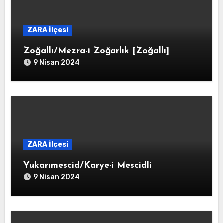
ZARA İlçesi
Zoğallı/Mezra-i Zoğarlık [Zoğallı]
9 Nisan 2024
ZARA İlçesi
Yukarımescid/Karye-i Mescidli
9 Nisan 2024