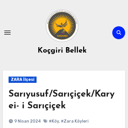
Skip
to
content
Koçgiri Bellek
ZARA İlçesi
Sarıyusuf/Sarıçiçek/Kary
ei- i Sarıçiçek
9 Nisan 2024
#Köy
,
#Zara Köyleri