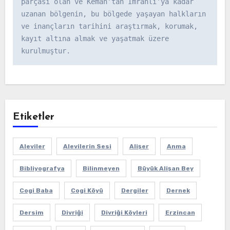
parçası olan ve Kemah’tan İmranlı’ya kadar 
uzanan bölgenin, bu bölgede yaşayan halkların 
ve inançların tarihini araştırmak, korumak, 
kayıt altına almak ve yaşatmak üzere 
kurulmuştur.
Etiketler
Aleviler
Alevilerin Sesi
Alişer
Anma
Bibliyografya
Bilinmeyen
Büyük Alişan Bey
Cogi Baba
Cogi Köyü
Dergiler
Dernek
Dersim
Divriği
Divriği Köyleri
Erzincan