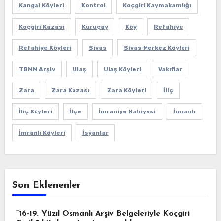
Kangal Köyleri
Kontrol
Koçgiri Kaymakamlığı
Koçgiri Kazası
Kuruçay
Köy
Refahiye
Refahiye Köyleri
Sivas
Sivas Merkez Köyleri
TBMM Arşiv
Ulaş
Ulaş Köyleri
Vakıflar
Zara
Zara Kazası
Zara Köyleri
İliç
İliç Köyleri
İlçe
İmraniye Nahiyesi
İmranlı
İmranlı Köyleri
İsyanlar
Son Eklenenler
“16-19. Yüzıl Osmanlı Arşiv Belgeleriyle Koçgiri