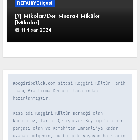
REFAHİYE İlçesi
[?] Mikolar/Der Mezra-i Miküler
[Mikolar]
11 Nisan 2024
Kocgiribellek.com
 sitesi Koçgiri Kültür Tarih 
İnanç Araştırma Derneği tarafından 
hazırlanmıştır.

Kısa adı 
Koçgiri Kültür Derneği
 olan 
kurumumuz, Tarihi Çemişgezek Beyliği’nin bir 
parçası olan ve Kemah’tan İmranlı’ya kadar 
uzanan bölgenin, bu bölgede yaşayan halkların 