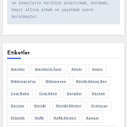
ve inançların tarihini araştırmak, korumak, 
kayıt altına almak ve yaşatmak üzere 
kurulmuştur.
Etiketler
Aleviler
Alevilerin Sesi
Alişer
Anma
Bibliyografya
Bilinmeyen
Büyük Alişan Bey
Cogi Baba
Cogi Köyü
Dergiler
Dernek
Dersim
Divriği
Divriği Köyleri
Erzincan
Etkinlik
Hafik
Hafik Köyleri
Kangal