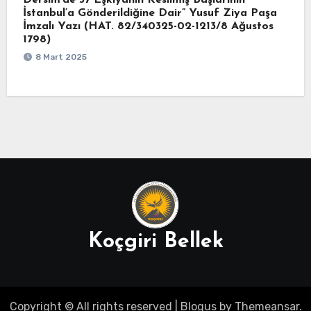
Dersim’de 37 Eşkıyanın Kesilmiş Başlarının
İstanbul’a Gönderildiğine Dair” Yusuf Ziya Paşa
İmzalı Yazı (HAT. 82/340325-02-1213/8 Ağustos
1798)
8 Mart 2025
Koçgiri Bellek
Copyright © All rights reserved
|
Blogus
by
Themeansar
.