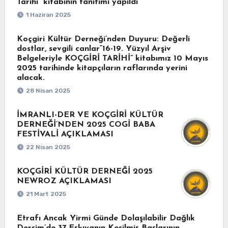
Tarihi” kitabının tanıtımı yapıldı
1 Haziran 2025
Koçgiri Kültür Derneği’nden Duyuru: Değerli
dostlar, sevgili canlar“16-19. Yüzyıl Arşiv
Belgeleriyle KOÇGİRİ TARİHİ” kitabımız 10 Mayıs
2025 tarihinde kitapçıların raflarında yerini
alacak.
28 Nisan 2025
İMRANLI-DER VE KOÇGİRİ KÜLTÜR
DERNEĞİ’NDEN 2025 COGİ BABA
FESTİVALİ AÇIKLAMASI
22 Nisan 2025
KOÇGİRİ KÜLTÜR DERNEĞİ 2025
NEWROZ AÇIKLAMASI
21 Mart 2025
Etrafı Ancak Yirmi Günde Dolaşılabilir Dağlık