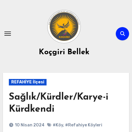
Skip
to
content
Koçgiri Bellek
REFAHİYE İlçesi
Sağlık/Kürdler/Karye-i
Kürdkendi
10 Nisan 2024
#Köy
,
#Refahiye Köyleri