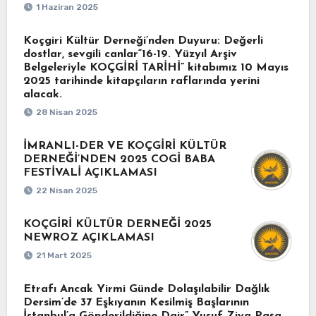
1 Haziran 2025
Koçgiri Kültür Derneği’nden Duyuru: Değerli
dostlar, sevgili canlar“16-19. Yüzyıl Arşiv
Belgeleriyle KOÇGİRİ TARİHİ” kitabımız 10 Mayıs
2025 tarihinde kitapçıların raflarında yerini
alacak.
28 Nisan 2025
İMRANLI-DER VE KOÇGİRİ KÜLTÜR
DERNEĞİ’NDEN 2025 COGİ BABA
FESTİVALİ AÇIKLAMASI
22 Nisan 2025
KOÇGİRİ KÜLTÜR DERNEĞİ 2025
NEWROZ AÇIKLAMASI
21 Mart 2025
Etrafı Ancak Yirmi Günde Dolaşılabilir Dağlık
Dersim’de 37 Eşkıyanın Kesilmiş Başlarının