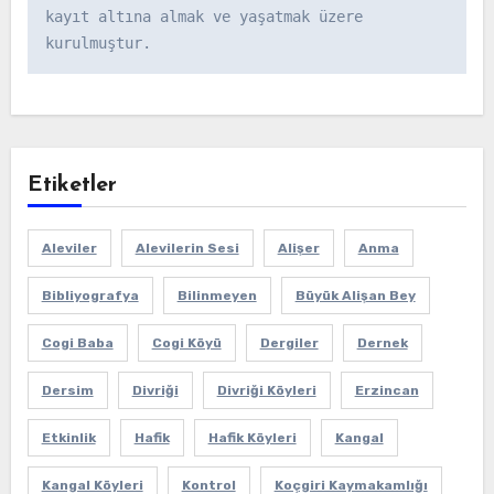
kayıt altına almak ve yaşatmak üzere 
kurulmuştur.
Etiketler
Aleviler
Alevilerin Sesi
Alişer
Anma
Bibliyografya
Bilinmeyen
Büyük Alişan Bey
Cogi Baba
Cogi Köyü
Dergiler
Dernek
Dersim
Divriği
Divriği Köyleri
Erzincan
Etkinlik
Hafik
Hafik Köyleri
Kangal
Kangal Köyleri
Kontrol
Koçgiri Kaymakamlığı