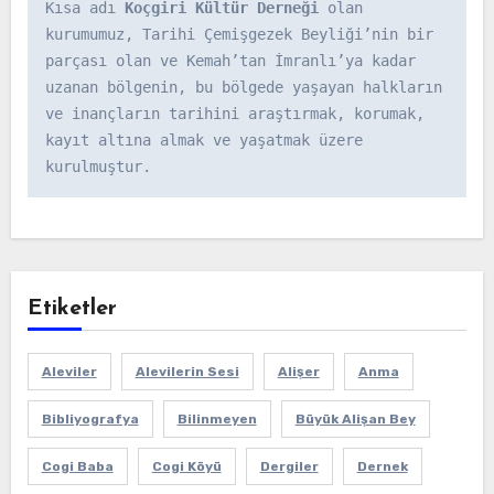
Kısa adı 
Koçgiri Kültür Derneği
 olan 
kurumumuz, Tarihi Çemişgezek Beyliği’nin bir 
parçası olan ve Kemah’tan İmranlı’ya kadar 
uzanan bölgenin, bu bölgede yaşayan halkların 
ve inançların tarihini araştırmak, korumak, 
kayıt altına almak ve yaşatmak üzere 
kurulmuştur.
Etiketler
Aleviler
Alevilerin Sesi
Alişer
Anma
Bibliyografya
Bilinmeyen
Büyük Alişan Bey
Cogi Baba
Cogi Köyü
Dergiler
Dernek