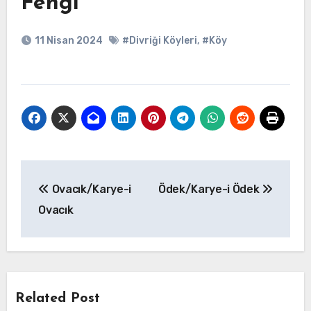
Fengi
11 Nisan 2024
#Divriği Köyleri
,
#Köy
Yazı
Ovacık/Karye-i
Ödek/Karye-i Ödek
gezinmesi
Ovacık
Related Post