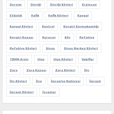
Dersim
Divriği
Divriği Köyleri
Erzincan
Etkinlik
Hafik
Hafik Köyleri
Kangal
Kangal Köyleri
Kontrol
Koçgiri Kaymakamlığı
Koçgiri Kazası
Kuruçay
Köy
Refahiye
Refahiye Köyleri
Sivas
Sivas Merkez Köyleri
TBMM Arşiv
Ulaş
Ulaş Köyleri
Vakıflar
Zara
Zara Kazası
Zara Köyleri
İliç
İliç Köyleri
İlçe
İmraniye Nahiyesi
İmranlı
İmranlı Köyleri
İsyanlar