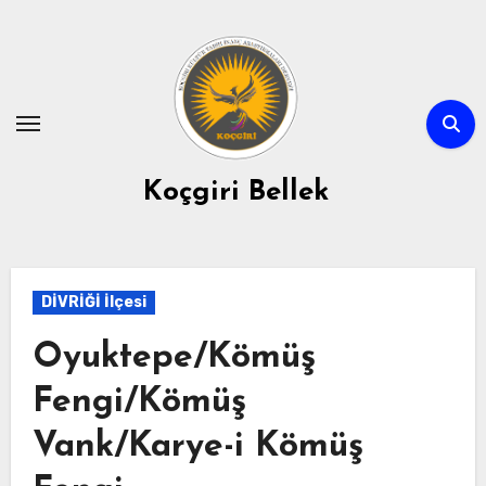
Skip
to
content
Koçgiri Bellek
DİVRİĞİ İlçesi
Oyuktepe/Kömüş
Fengi/Kömüş
Vank/Karye-i Kömüş