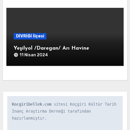
DİVRİĞİ İlçesi
Yeşilyol /Daregan/ Arı Havine
11 Nisan 2024
Kocgiribellek.com
 sitesi Koçgiri Kültür Tarih 
İnanç Araştırma Derneği tarafından 
hazırlanmıştır.
