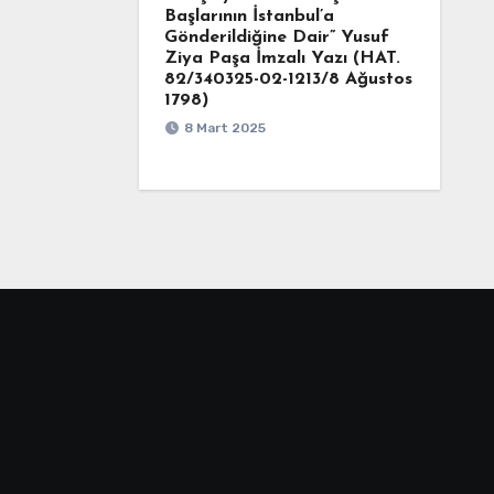
Başlarının İstanbul’a
Gönderildiğine Dair” Yusuf
Ziya Paşa İmzalı Yazı (HAT.
82/340325-02-1213/8 Ağustos
1798)
8 Mart 2025