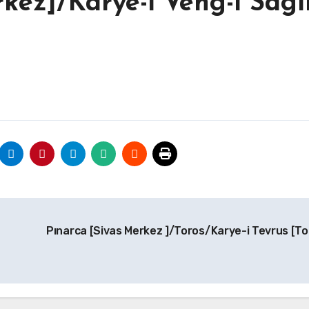
kez]/Karye-i Veng-i Sagi
Pınarca [Sivas Merkez ]/Toros/Karye-i Tevrus [To