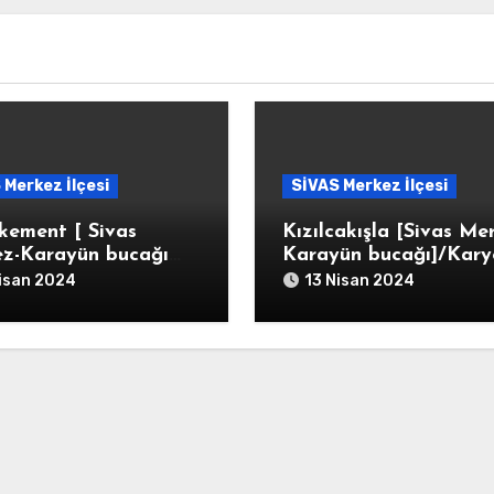
 Merkez İlçesi
SİVAS Merkez İlçesi
kement [ Sivas
Kızılcakışla [Sivas Me
z-Karayün bucağı
Karayün bucağı]/Karye
t-ı Kemend/Karye-i
Kızılca Kışla Der Kurb
isan 2024
13 Nisan 2024
ı Kemend
Eymirhan