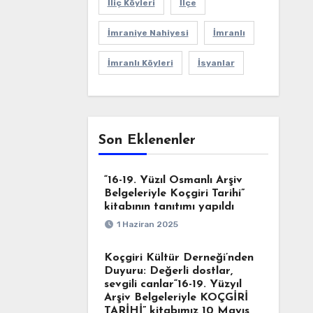
İliç Köyleri
İlçe
İmraniye Nahiyesi
İmranlı
İmranlı Köyleri
İsyanlar
Son Eklenenler
“16-19. Yüzıl Osmanlı Arşiv
Belgeleriyle Koçgiri Tarihi”
kitabının tanıtımı yapıldı
1 Haziran 2025
Koçgiri Kültür Derneği’nden
Duyuru: Değerli dostlar,
sevgili canlar“16-19. Yüzyıl
Arşiv Belgeleriyle KOÇGİRİ
TARİHİ” kitabımız 10 Mayıs