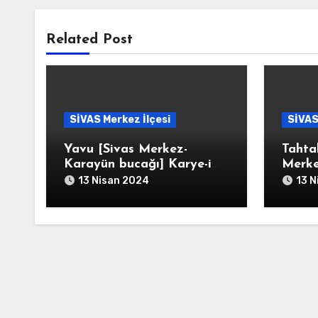
Related Post
SİVAS Merkez İlçesi
SİVAS
Yavu [Sivas Merkez-
Tahta
Karayün bucağı] Karye-i
Merke
Yavu
]/Tah
13 Nisan 2024
13 N
Taht-