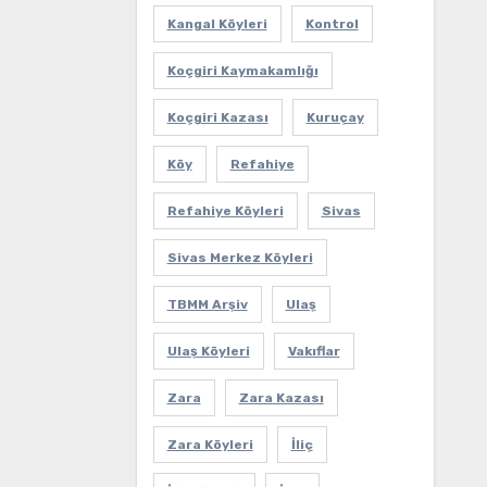
Kangal Köyleri
Kontrol
Koçgiri Kaymakamlığı
Koçgiri Kazası
Kuruçay
Köy
Refahiye
Refahiye Köyleri
Sivas
Sivas Merkez Köyleri
TBMM Arşiv
Ulaş
Ulaş Köyleri
Vakıflar
Zara
Zara Kazası
Zara Köyleri
İliç