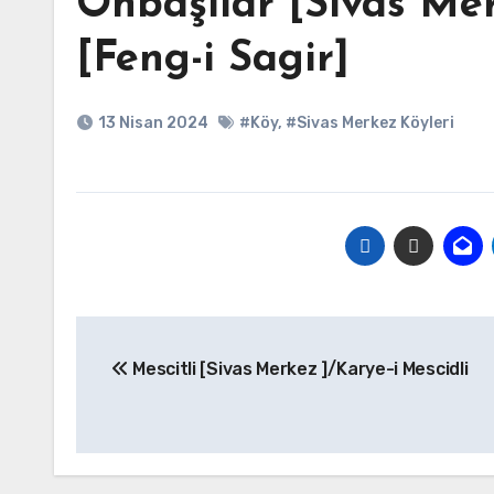
Onbaşılar [Sivas Mer
[Feng-i Sagir]
13 Nisan 2024
#Köy
,
#Sivas Merkez Köyleri
Yazı
Mescitli [Sivas Merkez ]/Karye-i Mescidli
gezinmesi