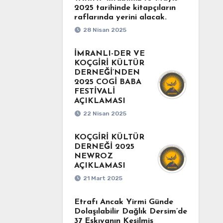
2025 tarihinde kitapçıların
raflarında yerini alacak.
28 Nisan 2025
İMRANLI-DER VE
KOÇGİRİ KÜLTÜR
DERNEĞİ’NDEN
2025 COGİ BABA
FESTİVALİ
AÇIKLAMASI
22 Nisan 2025
KOÇGİRİ KÜLTÜR
DERNEĞİ 2025
NEWROZ
AÇIKLAMASI
21 Mart 2025
Etrafı Ancak Yirmi Günde
Dolaşılabilir Dağlık Dersim’de
37 Eşkıyanın Kesilmiş