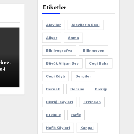
Etiketler
Aleviler
Alevilerin Sesi
Alişer
Anma
Bibliyografya
Bilinmeyen
rkez-
Büyük Alişan Bey
Cogi Baba
-i
-ı
Cogi Köyü
Dergiler
Dernek
Dersim
Divriği
Divriği Köyleri
Erzincan
Etkinlik
Hafik
Hafik Köyleri
Kangal