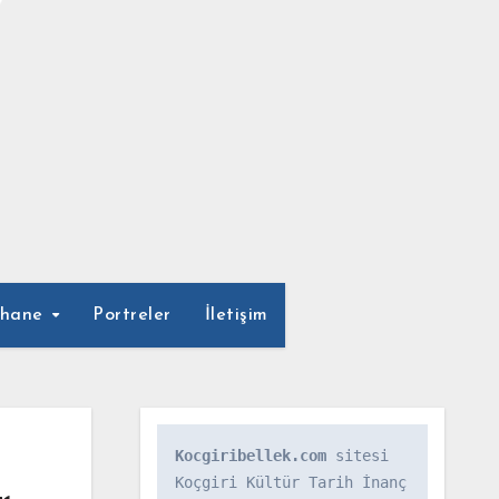
phane
Portreler
İletişim
Kocgiribellek.com
 sitesi 
Koçgiri Kültür Tarih İnanç 