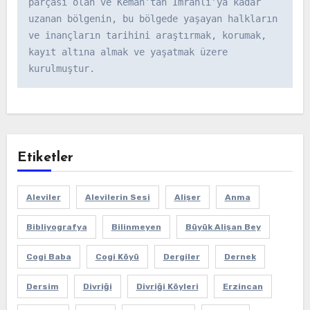
parçası olan ve Kemah’tan İmranlı’ya kadar 
uzanan bölgenin, bu bölgede yaşayan halkların 
ve inançların tarihini araştırmak, korumak, 
kayıt altına almak ve yaşatmak üzere 
kurulmuştur.
Etiketler
Aleviler
Alevilerin Sesi
Alişer
Anma
Bibliyografya
Bilinmeyen
Büyük Alişan Bey
Cogi Baba
Cogi Köyü
Dergiler
Dernek
Dersim
Divriği
Divriği Köyleri
Erzincan