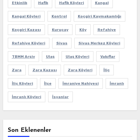
Etkinlik
Hafik
Hafik Köyleri
Kangal
Kangal Köyleri
Kontrol
Koçgiri Kaymakamlığı
Koçgiri Kazası
Kuruçay
Köy
Refahiye
Refahiye Köyleri
Sivas
Sivas Merkez Köyleri
TBMM Arşiv
Ulaş
Ulaş Köyleri
Vakıflar
Zara
Zara Kazası
Zara Köyleri
İliç
İliç Köyleri
İlçe
İmraniye Nahiyesi
İmranlı
İmranlı Köyleri
İsyanlar
Son Eklenenler