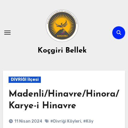
Skip
to
content
Koçgiri Bellek
DİVRİĞİ İlçesi
Madenli/Hinavre/Hinora/
Karye-i Hinavre
11 Nisan 2024
#Divriği Köyleri
,
#Köy