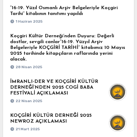
“16-19. Yüzıl Osmanlı Arşiv Belgeleriyle Koçgiri
Tarihi” kitabının tanıtımı yapıldı
1 Haziran 2025
Koçgiri Kültür Derneği’nden Duyuru: Değerli
dostlar, sevgili canlar“16-19. Yüzyıl Arşiv
Belgeleriyle KOÇGİRİ TARİHİ” kitabımız 10 Mayıs
2025 tarihinde kitapçıların raflarında yerini
alacak.
28 Nisan 2025
İMRANLI-DER VE KOÇGİRİ KÜLTÜR
DERNEĞİ’NDEN 2025 COGİ BABA
FESTİVALİ AÇIKLAMASI
22 Nisan 2025
KOÇGİRİ KÜLTÜR DERNEĞİ 2025
NEWROZ AÇIKLAMASI
21 Mart 2025