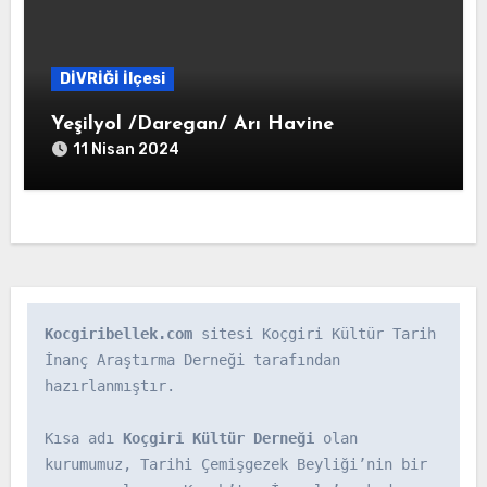
DİVRİĞİ İlçesi
Yeşilyol /Daregan/ Arı Havine
11 Nisan 2024
Kocgiribellek.com
 sitesi Koçgiri Kültür Tarih 
İnanç Araştırma Derneği tarafından 
hazırlanmıştır.

Kısa adı 
Koçgiri Kültür Derneği
 olan 
kurumumuz, Tarihi Çemişgezek Beyliği’nin bir 