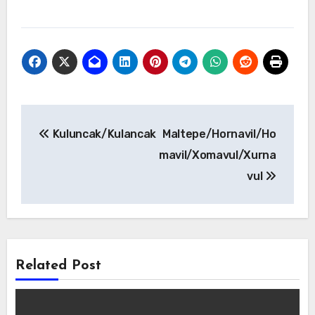
Yazı
Kuluncak/Kulancak
Maltepe/Hornavil/Ho
gezinmesi
mavil/Xomavul/Xurna
vul
Related Post