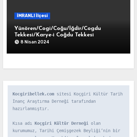
İMRANLI İlçesi
Yünören/Cogi/Coğu/İğdir/Cogdu
Tekkesi/Karye-i Coğdu Tekkesi
8 Nisan 2024
Kocgiribellek.com
 sitesi Koçgiri Kültür Tarih 
İnanç Araştırma Derneği tarafından 
hazırlanmıştır.

Kısa adı 
Koçgiri Kültür Derneği
 olan 
kurumumuz, Tarihi Çemişgezek Beyliği’nin bir 