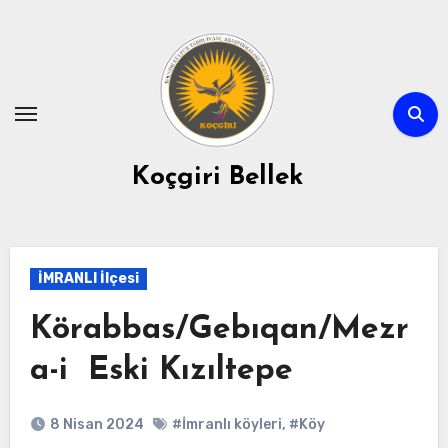
Skip
to
content
Koçgiri Bellek
İMRANLI İlçesi
Körabbas/Gebıqan/Mezr
a-i Eski Kızıltepe
8 Nisan 2024
#İmranlı köyleri
,
#Köy