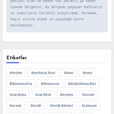
parçası olan ve Kemah’tan İmranlı’ya kadar 
uzanan bölgenin, bu bölgede yaşayan halkların 
ve inançların tarihini araştırmak, korumak, 
kayıt altına almak ve yaşatmak üzere 
kurulmuştur.
Etiketler
Aleviler
Alevilerin Sesi
Alişer
Anma
Bibliyografya
Bilinmeyen
Büyük Alişan Bey
Cogi Baba
Cogi Köyü
Dergiler
Dernek
Dersim
Divriği
Divriği Köyleri
Erzincan