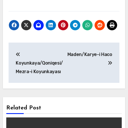
Yazı
Maden/Karye-i Haco
gezinmesi
Koyunkaya/Qoniqesi/
Mezra-i Koyunkayası
Related Post