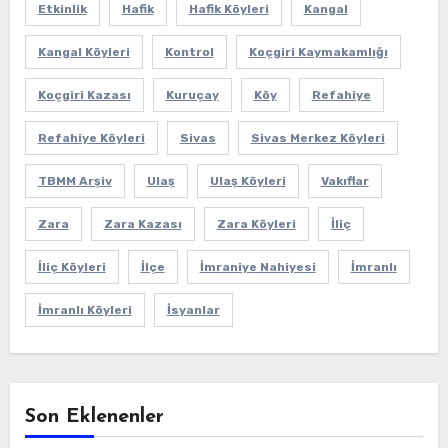
Etkinlik
Hafik
Hafik Köyleri
Kangal
Kangal Köyleri
Kontrol
Koçgiri Kaymakamlığı
Koçgiri Kazası
Kuruçay
Köy
Refahiye
Refahiye Köyleri
Sivas
Sivas Merkez Köyleri
TBMM Arşiv
Ulaş
Ulaş Köyleri
Vakıflar
Zara
Zara Kazası
Zara Köyleri
İliç
İliç Köyleri
İlçe
İmraniye Nahiyesi
İmranlı
İmranlı Köyleri
İsyanlar
Son Eklenenler