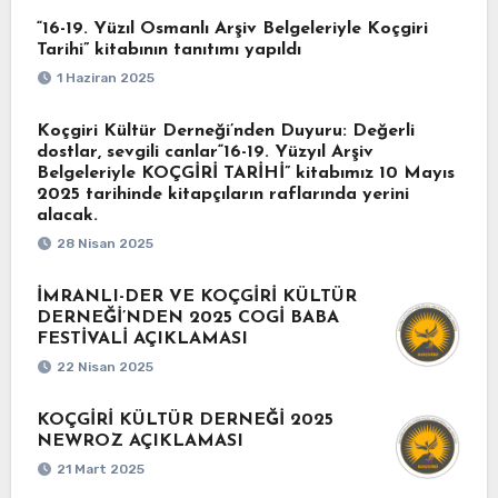
“16-19. Yüzıl Osmanlı Arşiv Belgeleriyle Koçgiri
Tarihi” kitabının tanıtımı yapıldı
1 Haziran 2025
Koçgiri Kültür Derneği’nden Duyuru: Değerli
dostlar, sevgili canlar“16-19. Yüzyıl Arşiv
Belgeleriyle KOÇGİRİ TARİHİ” kitabımız 10 Mayıs
2025 tarihinde kitapçıların raflarında yerini
alacak.
28 Nisan 2025
İMRANLI-DER VE KOÇGİRİ KÜLTÜR
DERNEĞİ’NDEN 2025 COGİ BABA
FESTİVALİ AÇIKLAMASI
22 Nisan 2025
KOÇGİRİ KÜLTÜR DERNEĞİ 2025
NEWROZ AÇIKLAMASI
21 Mart 2025