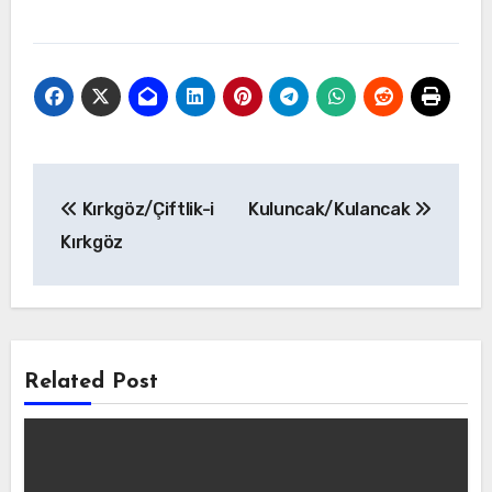
Yazı
Kırkgöz/Çiftlik-i
Kuluncak/Kulancak
gezinmesi
Kırkgöz
Related Post