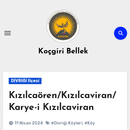
Skip
to
content
Koçgiri Bellek
DİVRİĞİ İlçesi
Kızılcaören/Kızılcaviran/
Karye-i Kızılcaviran
11 Nisan 2024
#Divriği Köyleri
,
#Köy