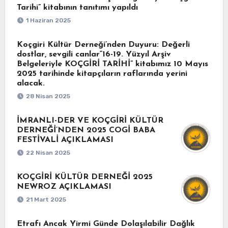
Tarihi” kitabının tanıtımı yapıldı
1 Haziran 2025
Koçgiri Kültür Derneği’nden Duyuru: Değerli
dostlar, sevgili canlar“16-19. Yüzyıl Arşiv
Belgeleriyle KOÇGİRİ TARİHİ” kitabımız 10 Mayıs
2025 tarihinde kitapçıların raflarında yerini
alacak.
28 Nisan 2025
İMRANLI-DER VE KOÇGİRİ KÜLTÜR
DERNEĞİ’NDEN 2025 COGİ BABA
FESTİVALİ AÇIKLAMASI
22 Nisan 2025
KOÇGİRİ KÜLTÜR DERNEĞİ 2025
NEWROZ AÇIKLAMASI
21 Mart 2025
Etrafı Ancak Yirmi Günde Dolaşılabilir Dağlık