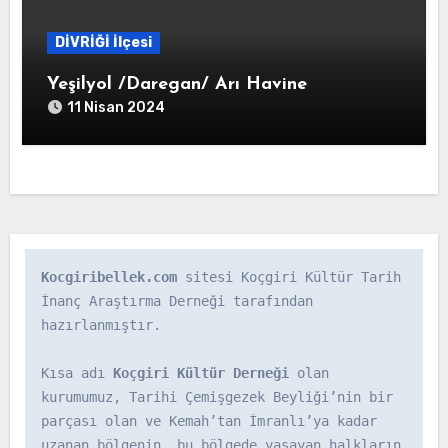
DİVRİĞİ İlçesi
Yeşilyol /Daregan/ Arı Havine
11 Nisan 2024
Kocgiribellek.com
 sitesi Koçgiri Kültür Tarih 
İnanç Araştırma Derneği tarafından 
hazırlanmıştır.

Kısa adı 
Koçgiri Kültür Derneği
 olan 
kurumumuz, Tarihi Çemişgezek Beyliği’nin bir 
parçası olan ve Kemah’tan İmranlı’ya kadar 
uzanan bölgenin, bu bölgede yaşayan halkların 