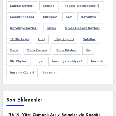
Kangal Köyleri
Kontrol
Koçgiri Kaymakamlığı
Koçgiri Kazası
Kuruçay
Köy
Refahiye
Refahiye Köyleri
Sivas
Sivas Merkez Köyleri
TBMM Arşiv
Ulaş
Ulaş Köyleri
Vakıflar
Zara
Zara Kazası
Zara Köyleri
İliç
İliç Köyleri
İlçe
İmraniye Nahiyesi
İmranlı
İmranlı Köyleri
İsyanlar
Son Eklenenler
“16-19. Yüzıl Osmanlı Arşiv Belgeleriyle Koçgiri