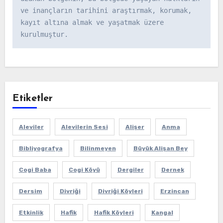
ve inançların tarihini araştırmak, korumak, 
kayıt altına almak ve yaşatmak üzere 
kurulmuştur.
Etiketler
Aleviler
Alevilerin Sesi
Alişer
Anma
Bibliyografya
Bilinmeyen
Büyük Alişan Bey
Cogi Baba
Cogi Köyü
Dergiler
Dernek
Dersim
Divriği
Divriği Köyleri
Erzincan
Etkinlik
Hafik
Hafik Köyleri
Kangal