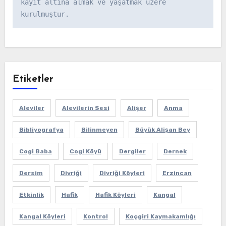
kayıt altına almak ve yaşatmak üzere 
kurulmuştur.
Etiketler
Aleviler
Alevilerin Sesi
Alişer
Anma
Bibliyografya
Bilinmeyen
Büyük Alişan Bey
Cogi Baba
Cogi Köyü
Dergiler
Dernek
Dersim
Divriği
Divriği Köyleri
Erzincan
Etkinlik
Hafik
Hafik Köyleri
Kangal
Kangal Köyleri
Kontrol
Koçgiri Kaymakamlığı