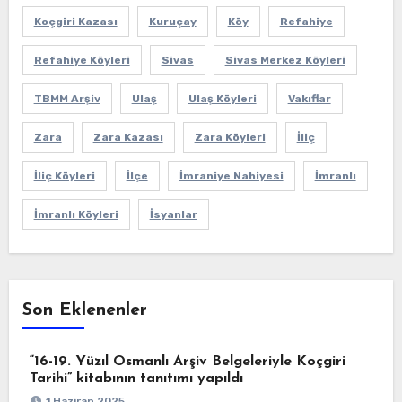
Koçgiri Kazası
Kuruçay
Köy
Refahiye
Refahiye Köyleri
Sivas
Sivas Merkez Köyleri
TBMM Arşiv
Ulaş
Ulaş Köyleri
Vakıflar
Zara
Zara Kazası
Zara Köyleri
İliç
İliç Köyleri
İlçe
İmraniye Nahiyesi
İmranlı
İmranlı Köyleri
İsyanlar
Son Eklenenler
“16-19. Yüzıl Osmanlı Arşiv Belgeleriyle Koçgiri
Tarihi” kitabının tanıtımı yapıldı
1 Haziran 2025