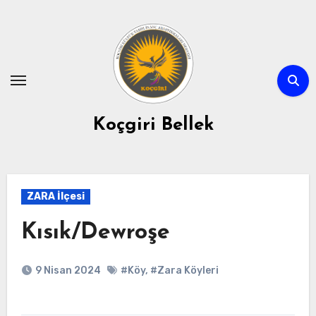
Skip
to
content
Koçgiri Bellek
ZARA İlçesi
Kısık/Dewroşe
9 Nisan 2024
#Köy
,
#Zara Köyleri