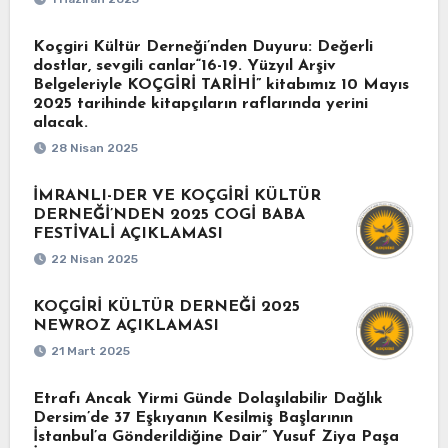
Koçgiri Kültür Derneği’nden Duyuru: Değerli
dostlar, sevgili canlar“16-19. Yüzyıl Arşiv
Belgeleriyle KOÇGİRİ TARİHİ” kitabımız 10 Mayıs
2025 tarihinde kitapçıların raflarında yerini
alacak.
28 Nisan 2025
İMRANLI-DER VE KOÇGİRİ KÜLTÜR
DERNEĞİ’NDEN 2025 COGİ BABA
FESTİVALİ AÇIKLAMASI
22 Nisan 2025
KOÇGİRİ KÜLTÜR DERNEĞİ 2025
NEWROZ AÇIKLAMASI
21 Mart 2025
Etrafı Ancak Yirmi Günde Dolaşılabilir Dağlık
Dersim’de 37 Eşkıyanın Kesilmiş Başlarının
İstanbul’a Gönderildiğine Dair” Yusuf Ziya Paşa