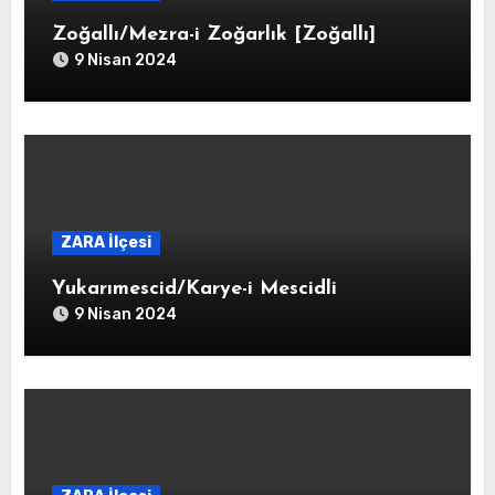
Zoğallı/Mezra-i Zoğarlık [Zoğallı]
9 Nisan 2024
ZARA İlçesi
Yukarımescid/Karye-i Mescidli
9 Nisan 2024