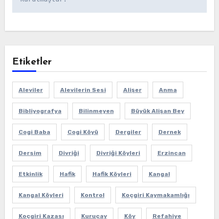
Etiketler
Aleviler
Alevilerin Sesi
Alişer
Anma
Bibliyografya
Bilinmeyen
Büyük Alişan Bey
Cogi Baba
Cogi Köyü
Dergiler
Dernek
Dersim
Divriği
Divriği Köyleri
Erzincan
Etkinlik
Hafik
Hafik Köyleri
Kangal
Kangal Köyleri
Kontrol
Koçgiri Kaymakamlığı
Koçgiri Kazası
Kuruçay
Köy
Refahiye