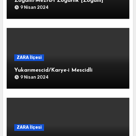
Zoğallı/Mezra-i Zoğarlık [Zoğallı]
9 Nisan 2024
ZARA İlçesi
Yukarımescid/Karye-i Mescidli
9 Nisan 2024
ZARA İlçesi