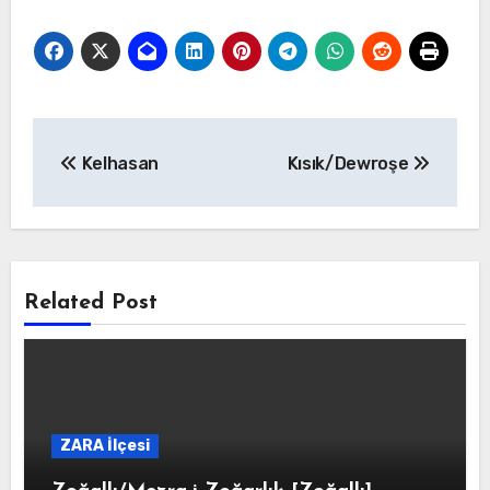
Yazı
Kelhasan
Kısık/Dewroşe
gezinmesi
Related Post
ZARA İlçesi