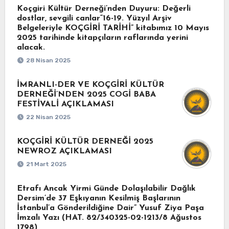
Koçgiri Kültür Derneği’nden Duyuru: Değerli
dostlar, sevgili canlar“16-19. Yüzyıl Arşiv
Belgeleriyle KOÇGİRİ TARİHİ” kitabımız 10 Mayıs
2025 tarihinde kitapçıların raflarında yerini
alacak.
28 Nisan 2025
İMRANLI-DER VE KOÇGİRİ KÜLTÜR
DERNEĞİ’NDEN 2025 COGİ BABA
FESTİVALİ AÇIKLAMASI
22 Nisan 2025
KOÇGİRİ KÜLTÜR DERNEĞİ 2025
NEWROZ AÇIKLAMASI
21 Mart 2025
Etrafı Ancak Yirmi Günde Dolaşılabilir Dağlık
Dersim’de 37 Eşkıyanın Kesilmiş Başlarının
İstanbul’a Gönderildiğine Dair” Yusuf Ziya Paşa
İmzalı Yazı (HAT. 82/340325-02-1213/8 Ağustos
1798)