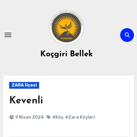
Skip
to
content
Koçgiri Bellek
ZARA İlçesi
Kevenli
9 Nisan 2024
#Köy
,
#Zara Köyleri