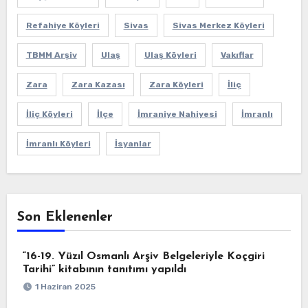
Refahiye Köyleri
Sivas
Sivas Merkez Köyleri
TBMM Arşiv
Ulaş
Ulaş Köyleri
Vakıflar
Zara
Zara Kazası
Zara Köyleri
İliç
İliç Köyleri
İlçe
İmraniye Nahiyesi
İmranlı
İmranlı Köyleri
İsyanlar
Son Eklenenler
“16-19. Yüzıl Osmanlı Arşiv Belgeleriyle Koçgiri
Tarihi” kitabının tanıtımı yapıldı
1 Haziran 2025