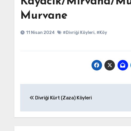
Kayacık/Mırvana/M
Murvane
11 Nisan 2024
#Divriği Köyleri
,
#Köy
Yazı
Divriği Kürt (Zaza) Köyleri
gezinmesi