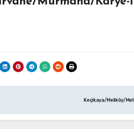
urvane/Murmana/Karye-i
Keçikaya/Meliköy/Mel