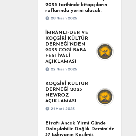
2025 tarihinde kitapçıların
raflarında yerini alacak.
28 Nisan 2025
İMRANLI-DER VE
KOÇGİRİ KÜLTÜR
DERNEĞİ’NDEN
2025 COGİ BABA
FESTİVALİ
AÇIKLAMASI
22 Nisan 2025
KOÇGİRİ KÜLTÜR
DERNEĞİ 2025
NEWROZ
AÇIKLAMASI
21 Mart 2025
Etrafı Ancak Yirmi Günde
Dolaşılabilir Dağlık Dersim’de
37 Eşkıyanın Kesilmiş