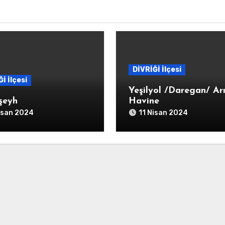
DİVRİĞİ İlçesi
İ İlçesi
Yeşilyol /Daregan/ Ar
şeyh
Havine
isan 2024
11 Nisan 2024