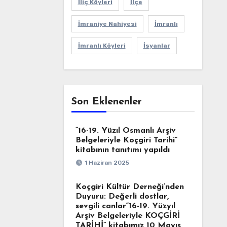
İliç Köyleri
İlçe
İmraniye Nahiyesi
İmranlı
İmranlı Köyleri
İsyanlar
Son Eklenenler
“16-19. Yüzıl Osmanlı Arşiv
Belgeleriyle Koçgiri Tarihi”
kitabının tanıtımı yapıldı
1 Haziran 2025
Koçgiri Kültür Derneği’nden
Duyuru: Değerli dostlar,
sevgili canlar“16-19. Yüzyıl
Arşiv Belgeleriyle KOÇGİRİ
TARİHİ” kitabımız 10 Mayıs