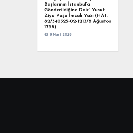
Başlarının İstanbul’a
Gönderildiğine Dair” Yusuf
Ziya Paşa İmzalı Yazı (HAT.
82/340325-02-1213/8 Ağustos
1798)
8 Mart 2025