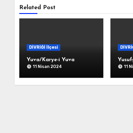
Related Post
DİVRİĞİ İlçesi
DİVRİĞ
Yuva/Karye-i Yuva
Yusuf
11 Nisan 2024
11 N