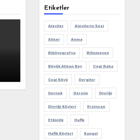
Etiketler
Aleviler
Alevilerin Sesi
Alişer
Anma
Bibliyografya
Bilinmeyen
ı
Büyük Alişan Bey
Cogi Baba
Cogi Köyü
Dergiler
Dernek
Dersim
Divriği
Divriği Köyleri
Erzincan
Etkinlik
Hafik
Hafik Köyleri
Kangal