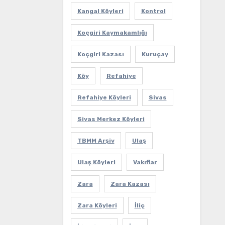
Kangal Köyleri
Kontrol
Koçgiri Kaymakamlığı
Koçgiri Kazası
Kuruçay
Köy
Refahiye
Refahiye Köyleri
Sivas
Sivas Merkez Köyleri
TBMM Arşiv
Ulaş
Ulaş Köyleri
Vakıflar
Zara
Zara Kazası
Zara Köyleri
İliç