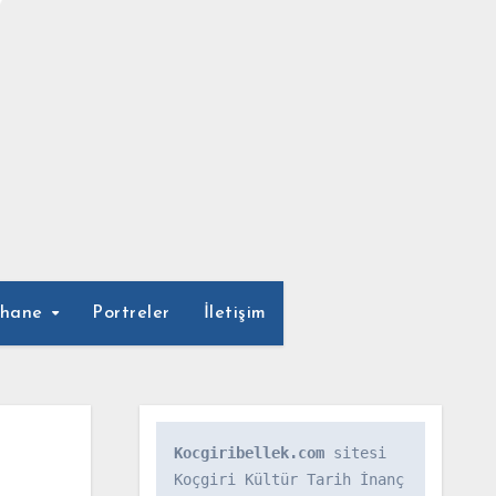
phane
Portreler
İletişim
Kocgiribellek.com
 sitesi 
Koçgiri Kültür Tarih İnanç 