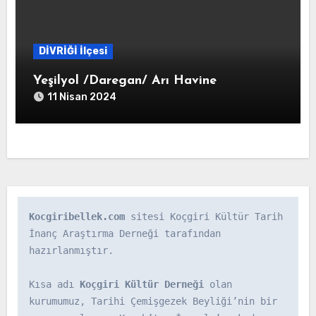
DİVRİĞİ İlçesi
Yeşilyol /Daregan/ Arı Havine
11 Nisan 2024
Kocgiribellek.com
 sitesi Koçgiri Kültür Tarih 
İnanç Araştırma Derneği tarafından 
hazırlanmıştır.

Kısa adı 
Koçgiri Kültür Derneği
 olan 
kurumumuz, Tarihi Çemişgezek Beyliği’nin bir 