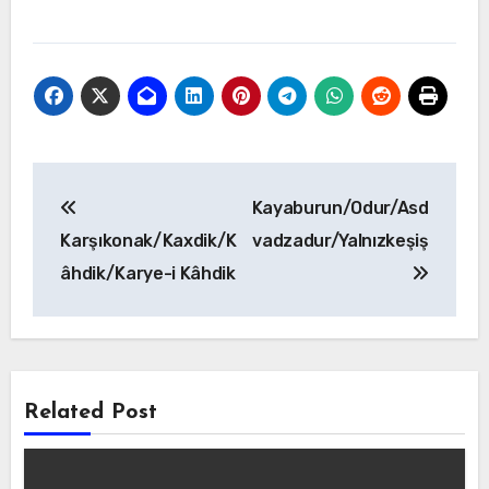
Yazı
Kayaburun/Odur/Asd
gezinmesi
Karşıkonak/Kaxdik/K
vadzadur/Yalnızkeşiş
âhdik/Karye-i Kâhdik
Related Post