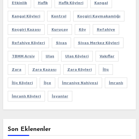
Etkinlik
Hafik
Hafik Köyleri
Kangal
Kangal Köyleri
Kontrol
Koçgiri Kaymakamlığı
Koçgiri Kazası
Kuruçay
Köy
Refahiye
Refahiye Köyleri
Sivas
Sivas Merkez Köyleri
TBMM Arşiv
Ulaş
Ulaş Köyleri
Vakıflar
Zara
Zara Kazası
Zara Köyleri
İliç
İliç Köyleri
İlçe
İmraniye Nahiyesi
İmranlı
İmranlı Köyleri
İsyanlar
Son Eklenenler