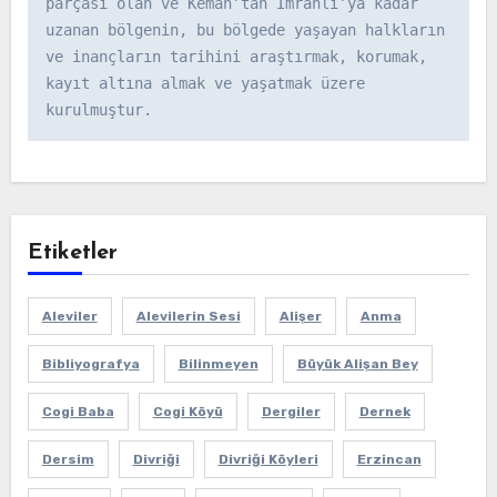
parçası olan ve Kemah’tan İmranlı’ya kadar 
uzanan bölgenin, bu bölgede yaşayan halkların 
ve inançların tarihini araştırmak, korumak, 
kayıt altına almak ve yaşatmak üzere 
kurulmuştur.
Etiketler
Aleviler
Alevilerin Sesi
Alişer
Anma
Bibliyografya
Bilinmeyen
Büyük Alişan Bey
Cogi Baba
Cogi Köyü
Dergiler
Dernek
Dersim
Divriği
Divriği Köyleri
Erzincan