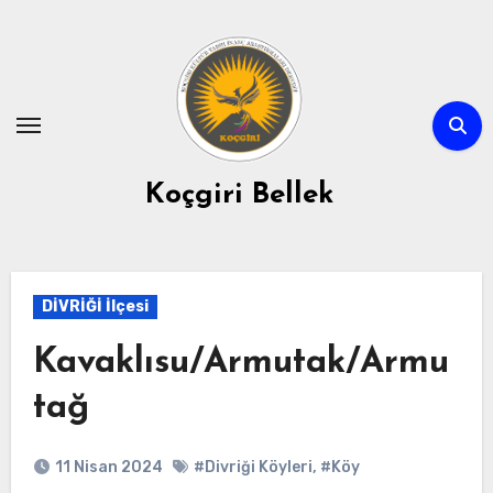
Skip
to
content
Koçgiri Bellek
DİVRİĞİ İlçesi
Kavaklısu/Armutak/Armu
tağ
11 Nisan 2024
#Divriği Köyleri
,
#Köy