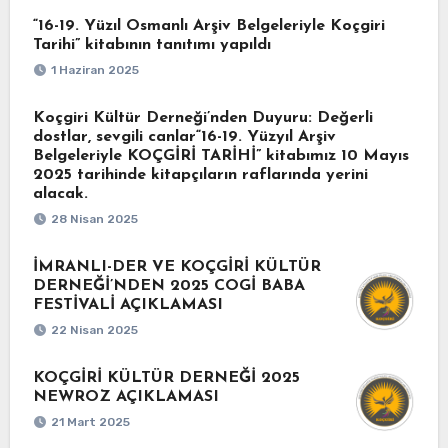
“16-19. Yüzıl Osmanlı Arşiv Belgeleriyle Koçgiri
Tarihi” kitabının tanıtımı yapıldı
1 Haziran 2025
Koçgiri Kültür Derneği’nden Duyuru: Değerli
dostlar, sevgili canlar“16-19. Yüzyıl Arşiv
Belgeleriyle KOÇGİRİ TARİHİ” kitabımız 10 Mayıs
2025 tarihinde kitapçıların raflarında yerini
alacak.
28 Nisan 2025
İMRANLI-DER VE KOÇGİRİ KÜLTÜR
DERNEĞİ’NDEN 2025 COGİ BABA
FESTİVALİ AÇIKLAMASI
22 Nisan 2025
KOÇGİRİ KÜLTÜR DERNEĞİ 2025
NEWROZ AÇIKLAMASI
21 Mart 2025