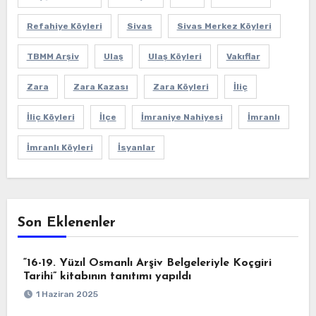
Refahiye Köyleri
Sivas
Sivas Merkez Köyleri
TBMM Arşiv
Ulaş
Ulaş Köyleri
Vakıflar
Zara
Zara Kazası
Zara Köyleri
İliç
İliç Köyleri
İlçe
İmraniye Nahiyesi
İmranlı
İmranlı Köyleri
İsyanlar
Son Eklenenler
“16-19. Yüzıl Osmanlı Arşiv Belgeleriyle Koçgiri
Tarihi” kitabının tanıtımı yapıldı
1 Haziran 2025