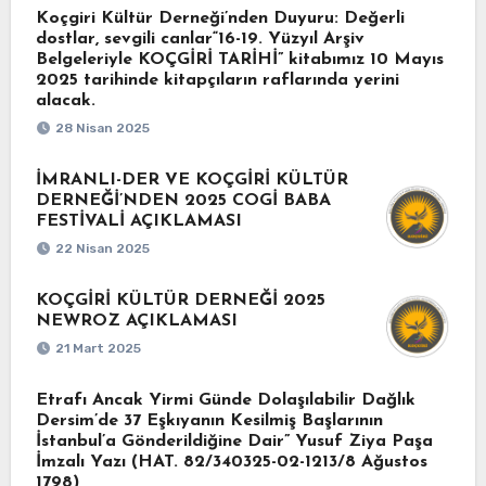
Koçgiri Kültür Derneği’nden Duyuru: Değerli
dostlar, sevgili canlar“16-19. Yüzyıl Arşiv
Belgeleriyle KOÇGİRİ TARİHİ” kitabımız 10 Mayıs
2025 tarihinde kitapçıların raflarında yerini
alacak.
28 Nisan 2025
İMRANLI-DER VE KOÇGİRİ KÜLTÜR
DERNEĞİ’NDEN 2025 COGİ BABA
FESTİVALİ AÇIKLAMASI
22 Nisan 2025
KOÇGİRİ KÜLTÜR DERNEĞİ 2025
NEWROZ AÇIKLAMASI
21 Mart 2025
Etrafı Ancak Yirmi Günde Dolaşılabilir Dağlık
Dersim’de 37 Eşkıyanın Kesilmiş Başlarının
İstanbul’a Gönderildiğine Dair” Yusuf Ziya Paşa
İmzalı Yazı (HAT. 82/340325-02-1213/8 Ağustos
1798)