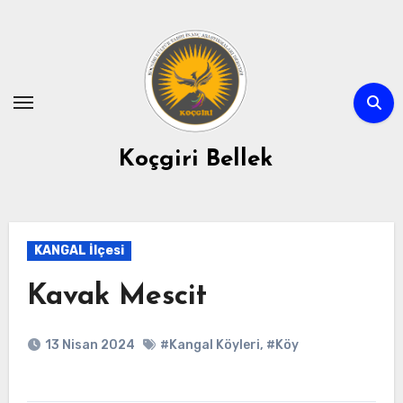
Skip
to
content
Koçgiri Bellek
KANGAL İlçesi
Kavak Mescit
13 Nisan 2024
#Kangal Köyleri
,
#Köy