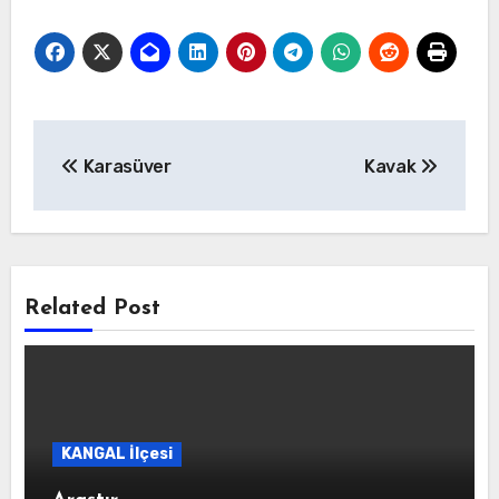
Yazı
Karasüver
Kavak
gezinmesi
Related Post
KANGAL İlçesi