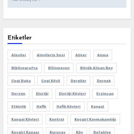
Etiketler
Aleviler
Alevilerin Sesi
Alişer
Anma
Bibliyografya
Bilinmeyen
Büyük Alişan Bey
Cogi Baba
Cogi Köyü
Dergiler
Dernek
Dersim
Divriği
Divriği Köyleri
Erzincan
Etkinlik
Hafik
Hafik Köyleri
Kangal
Kangal Köyleri
Kontrol
Koçgiri Kaymakamlığı
Koçgiri Kazası
Kuruçay
Köy
Refahiye