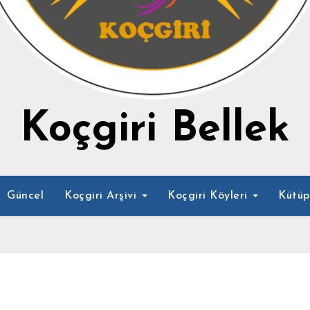
Koçgiri Bellek
Güncel
Koçgiri Arşivi
Koçgiri Köyleri
Kütü