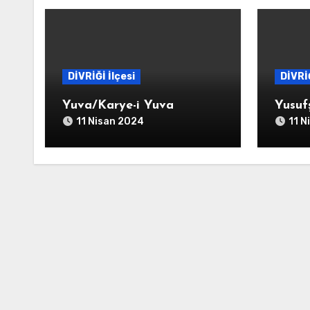
DİVRİĞİ İlçesi
DİVRİĞ
Yuva/Karye-i Yuva
Yusuf
11 Nisan 2024
11 N