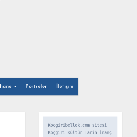
phane
Portreler
İletişim
Kocgiribellek.com
 sitesi 
Koçgiri Kültür Tarih İnanç 