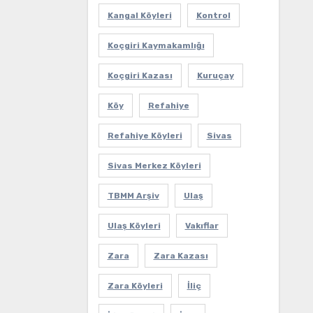
Kangal Köyleri
Kontrol
Koçgiri Kaymakamlığı
Koçgiri Kazası
Kuruçay
Köy
Refahiye
Refahiye Köyleri
Sivas
Sivas Merkez Köyleri
TBMM Arşiv
Ulaş
Ulaş Köyleri
Vakıflar
Zara
Zara Kazası
Zara Köyleri
İliç