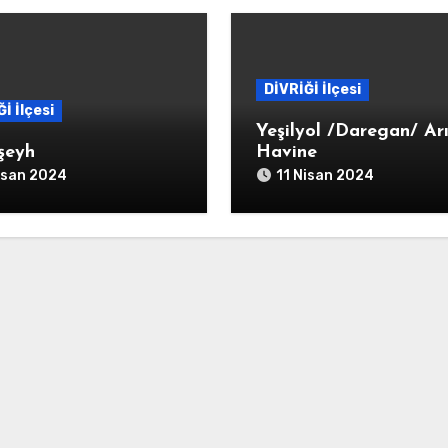
DİVRİĞİ İlçesi
İ İlçesi
Yeşilyol /Daregan/ Ar
şeyh
Havine
isan 2024
11 Nisan 2024