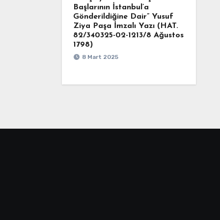
Başlarının İstanbul’a
Gönderildiğine Dair” Yusuf
Ziya Paşa İmzalı Yazı (HAT.
82/340325-02-1213/8 Ağustos
1798)
8 Mart 2025