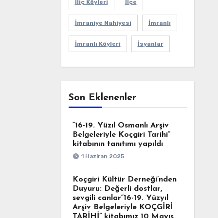
İliç Köyleri
İlçe
İmraniye Nahiyesi
İmranlı
İmranlı Köyleri
İsyanlar
Son Eklenenler
“16-19. Yüzıl Osmanlı Arşiv
Belgeleriyle Koçgiri Tarihi”
kitabının tanıtımı yapıldı
1 Haziran 2025
Koçgiri Kültür Derneği’nden
Duyuru: Değerli dostlar,
sevgili canlar“16-19. Yüzyıl
Arşiv Belgeleriyle KOÇGİRİ
TARİHİ” kitabımız 10 Mayıs