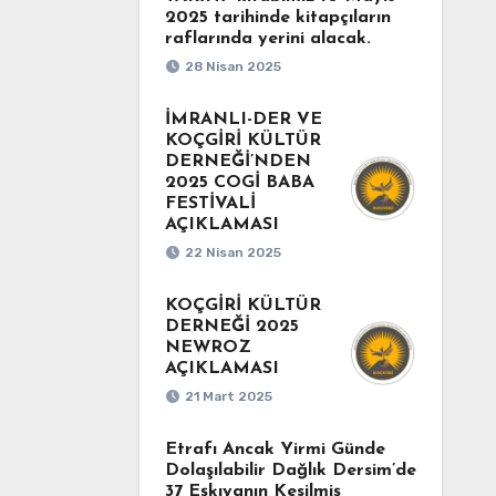
2025 tarihinde kitapçıların
raflarında yerini alacak.
28 Nisan 2025
İMRANLI-DER VE
KOÇGİRİ KÜLTÜR
DERNEĞİ’NDEN
2025 COGİ BABA
FESTİVALİ
AÇIKLAMASI
22 Nisan 2025
KOÇGİRİ KÜLTÜR
DERNEĞİ 2025
NEWROZ
AÇIKLAMASI
21 Mart 2025
Etrafı Ancak Yirmi Günde
Dolaşılabilir Dağlık Dersim’de
37 Eşkıyanın Kesilmiş