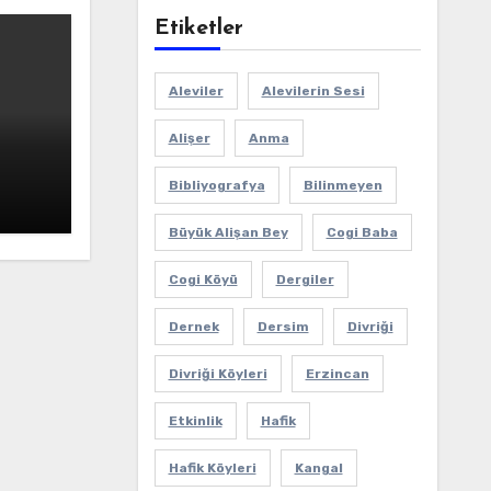
Etiketler
Aleviler
Alevilerin Sesi
Alişer
Anma
ı
Bibliyografya
Bilinmeyen
Büyük Alişan Bey
Cogi Baba
Cogi Köyü
Dergiler
Dernek
Dersim
Divriği
Divriği Köyleri
Erzincan
Etkinlik
Hafik
Hafik Köyleri
Kangal