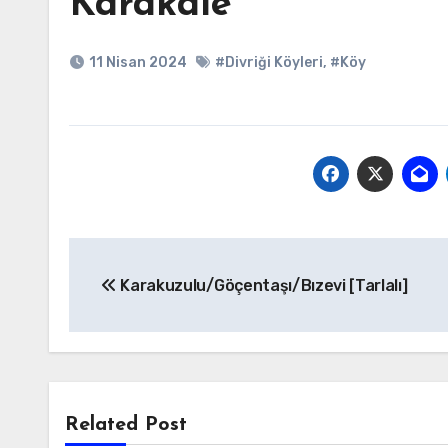
Karakale
11 Nisan 2024
#Divriği Köyleri
,
#Köy
Yazı
Karakuzulu/Göçentaşı/Bızevi [Tarlalı]
gezinmesi
Related Post