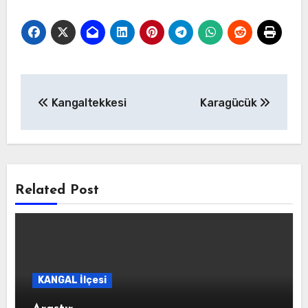
Yazı
Kangaltekkesi
Karagücük
gezinmesi
Related Post
KANGAL İlçesi