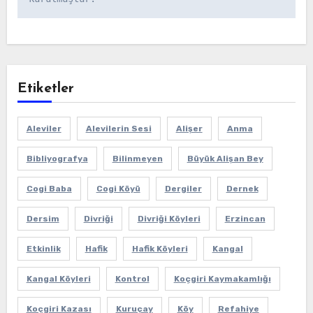
Etiketler
Aleviler
Alevilerin Sesi
Alişer
Anma
Bibliyografya
Bilinmeyen
Büyük Alişan Bey
Cogi Baba
Cogi Köyü
Dergiler
Dernek
Dersim
Divriği
Divriği Köyleri
Erzincan
Etkinlik
Hafik
Hafik Köyleri
Kangal
Kangal Köyleri
Kontrol
Koçgiri Kaymakamlığı
Koçgiri Kazası
Kuruçay
Köy
Refahiye