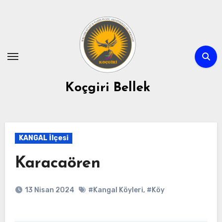
Skip
to
content
Koçgiri Bellek
KANGAL İlçesi
Karacaören
13 Nisan 2024
#Kangal Köyleri
,
#Köy