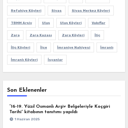
Refahiye Köyleri
Sivas
Sivas Merkez Köyleri
TBMM Arşiv
Ulaş
Ulaş Köyleri
Vakıflar
Zara
Zara Kazası
Zara Köyleri
İliç
İliç Köyleri
İlçe
İmraniye Nahiyesi
İmranlı
İmranlı Köyleri
İsyanlar
Son Eklenenler
“16-19. Yüzıl Osmanlı Arşiv Belgeleriyle Koçgiri
Tarihi” kitabının tanıtımı yapıldı
1 Haziran 2025