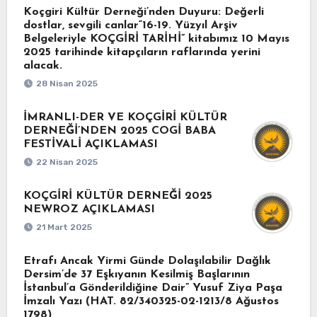
Koçgiri Kültür Derneği’nden Duyuru: Değerli
dostlar, sevgili canlar“16-19. Yüzyıl Arşiv
Belgeleriyle KOÇGİRİ TARİHİ” kitabımız 10 Mayıs
2025 tarihinde kitapçıların raflarında yerini
alacak.
28 Nisan 2025
İMRANLI-DER VE KOÇGİRİ KÜLTÜR
DERNEĞİ’NDEN 2025 COGİ BABA
FESTİVALİ AÇIKLAMASI
22 Nisan 2025
KOÇGİRİ KÜLTÜR DERNEĞİ 2025
NEWROZ AÇIKLAMASI
21 Mart 2025
Etrafı Ancak Yirmi Günde Dolaşılabilir Dağlık
Dersim’de 37 Eşkıyanın Kesilmiş Başlarının
İstanbul’a Gönderildiğine Dair” Yusuf Ziya Paşa
İmzalı Yazı (HAT. 82/340325-02-1213/8 Ağustos
1798)