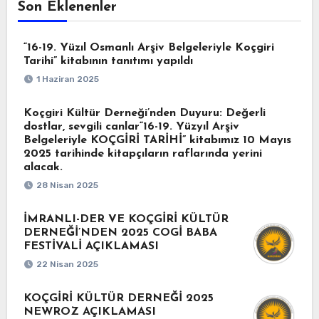
Son Eklenenler
“16-19. Yüzıl Osmanlı Arşiv Belgeleriyle Koçgiri
Tarihi” kitabının tanıtımı yapıldı
1 Haziran 2025
Koçgiri Kültür Derneği’nden Duyuru: Değerli
dostlar, sevgili canlar“16-19. Yüzyıl Arşiv
Belgeleriyle KOÇGİRİ TARİHİ” kitabımız 10 Mayıs
2025 tarihinde kitapçıların raflarında yerini
alacak.
28 Nisan 2025
İMRANLI-DER VE KOÇGİRİ KÜLTÜR
DERNEĞİ’NDEN 2025 COGİ BABA
FESTİVALİ AÇIKLAMASI
22 Nisan 2025
KOÇGİRİ KÜLTÜR DERNEĞİ 2025
NEWROZ AÇIKLAMASI