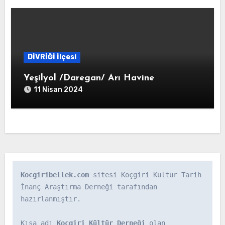
DİVRİĞİ İlçesi
Yeşilyol /Daregan/ Arı Havine
11 Nisan 2024
Kocgiribellek.com
 sitesi Koçgiri Kültür Tarih 
İnanç Araştırma Derneği tarafından 
hazırlanmıştır.

Kısa adı 
Koçgiri Kültür Derneği
 olan 