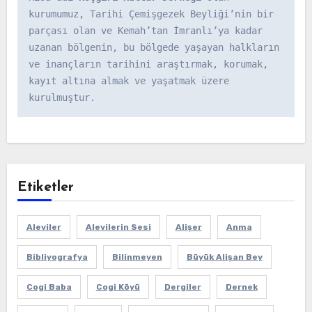
kurumumuz, Tarihi Çemişgezek Beyliği’nin bir 
parçası olan ve Kemah’tan İmranlı’ya kadar 
uzanan bölgenin, bu bölgede yaşayan halkların 
ve inançların tarihini araştırmak, korumak, 
kayıt altına almak ve yaşatmak üzere 
kurulmuştur.
Etiketler
Aleviler
Alevilerin Sesi
Alişer
Anma
Bibliyografya
Bilinmeyen
Büyük Alişan Bey
Cogi Baba
Cogi Köyü
Dergiler
Dernek