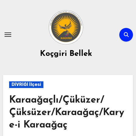
Skip
to
content
Koçgiri Bellek
DİVRİĞİ İlçesi
Karaağaçlı/Çüküzer/
Çüksüzer/Karaağaç/Kary
e-i Karaağaç