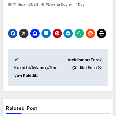
11 Nisan 2024
#Divriği Köyleri
,
#Köy
Yazı
İncirlipınar/Fero/
gezinmesi
Kaledibi/Aylamuş/Kar
Çiftlik-i Fero
ye-i Kaledibi
Related Post