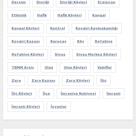
Dersim
Divriği
Divriği Köyleri
Erzincan
Etkinlik
Hafik
Hafik Köyleri
Kangal
Kangal Köyleri
Kontrol
Koçgiri Kaymakamlığı
Koçgiri Kazası
Kuruçay
Köy
Refahiye
Refahiye Köyleri
Sivas
Sivas Merkez Köyleri
TBMM Arşiv
Ulaş
Ulaş Köyleri
Vakıflar
Zara
Zara Kazası
Zara Köyleri
İliç
İliç Köyleri
İlçe
İmraniye Nahiyesi
İmranlı
İmranlı Köyleri
İsyanlar