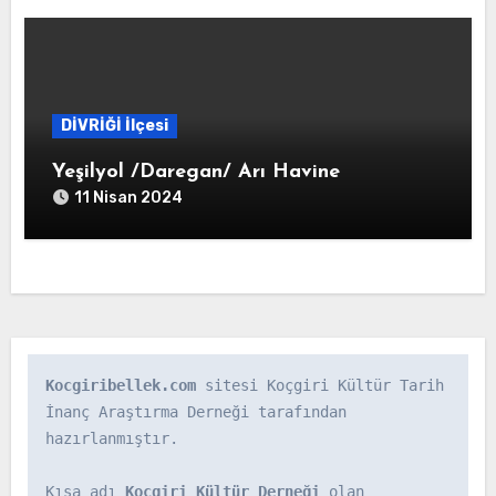
DİVRİĞİ İlçesi
Yeşilyol /Daregan/ Arı Havine
11 Nisan 2024
Kocgiribellek.com
 sitesi Koçgiri Kültür Tarih 
İnanç Araştırma Derneği tarafından 
hazırlanmıştır.

Kısa adı 
Koçgiri Kültür Derneği
 olan 