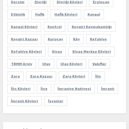
Dersim
Divriği
Divriği Köyleri
Erzincan
Etkinlik
Hafik
Hafik Köyleri
Kangal
Kangal Köyleri
Kontrol
Koçgiri Kaymakamlığı
Koçgiri Kazası
Kuruçay
Köy
Refahiye
Refahiye Köyleri
Sivas
Sivas Merkez Köyleri
TBMM Arşiv
Ulaş
Ulaş Köyleri
Vakıflar
Zara
Zara Kazası
Zara Köyleri
İliç
İliç Köyleri
İlçe
İmraniye Nahiyesi
İmranlı
İmranlı Köyleri
İsyanlar