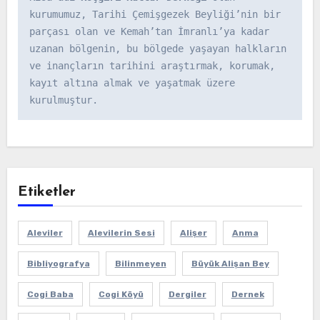
kurumumuz, Tarihi Çemişgezek Beyliği’nin bir 
parçası olan ve Kemah’tan İmranlı’ya kadar 
uzanan bölgenin, bu bölgede yaşayan halkların 
ve inançların tarihini araştırmak, korumak, 
kayıt altına almak ve yaşatmak üzere 
kurulmuştur.
Etiketler
Aleviler
Alevilerin Sesi
Alişer
Anma
Bibliyografya
Bilinmeyen
Büyük Alişan Bey
Cogi Baba
Cogi Köyü
Dergiler
Dernek