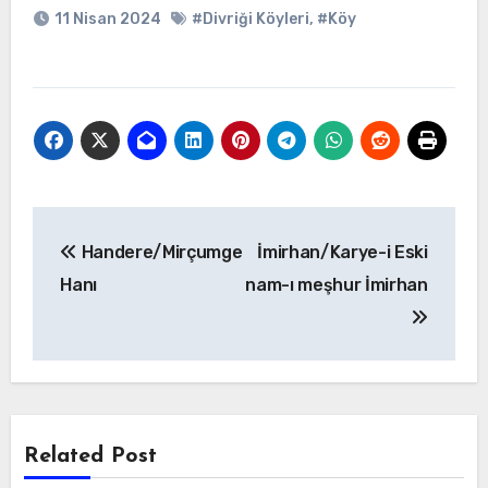
11 Nisan 2024
#Divriği Köyleri
,
#Köy
Yazı
Handere/Mirçumge
İmirhan/Karye-i Eski
gezinmesi
Hanı
nam-ı meşhur İmirhan
Related Post