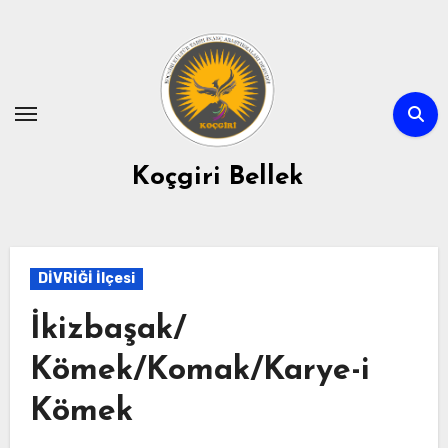
Skip
to
content
Koçgiri Bellek
DİVRİĞİ İlçesi
İkizbaşak/
Kömek/Komak/Karye-i
Kömek