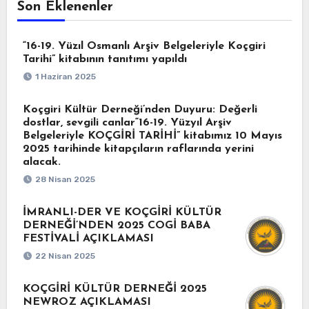
Son Eklenenler
“16-19. Yüzıl Osmanlı Arşiv Belgeleriyle Koçgiri
Tarihi” kitabının tanıtımı yapıldı
1 Haziran 2025
Koçgiri Kültür Derneği’nden Duyuru: Değerli
dostlar, sevgili canlar“16-19. Yüzyıl Arşiv
Belgeleriyle KOÇGİRİ TARİHİ” kitabımız 10 Mayıs
2025 tarihinde kitapçıların raflarında yerini
alacak.
28 Nisan 2025
İMRANLI-DER VE KOÇGİRİ KÜLTÜR
DERNEĞİ’NDEN 2025 COGİ BABA
FESTİVALİ AÇIKLAMASI
22 Nisan 2025
KOÇGİRİ KÜLTÜR DERNEĞİ 2025
NEWROZ AÇIKLAMASI