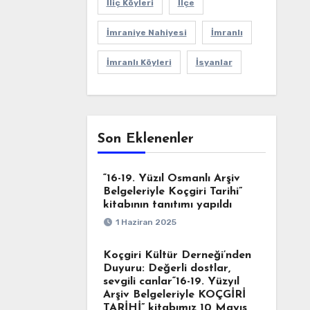
İliç Köyleri
İlçe
İmraniye Nahiyesi
İmranlı
İmranlı Köyleri
İsyanlar
Son Eklenenler
“16-19. Yüzıl Osmanlı Arşiv
Belgeleriyle Koçgiri Tarihi”
kitabının tanıtımı yapıldı
1 Haziran 2025
Koçgiri Kültür Derneği’nden
Duyuru: Değerli dostlar,
sevgili canlar“16-19. Yüzyıl
Arşiv Belgeleriyle KOÇGİRİ
TARİHİ” kitabımız 10 Mayıs