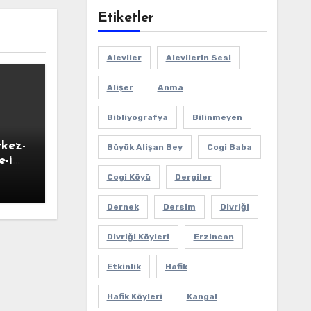
Etiketler
Aleviler
Alevilerin Sesi
Alişer
Anma
Bibliyografya
Bilinmeyen
rkez-
Büyük Alişan Bey
Cogi Baba
-i
-ı
Cogi Köyü
Dergiler
Dernek
Dersim
Divriği
Divriği Köyleri
Erzincan
Etkinlik
Hafik
Hafik Köyleri
Kangal