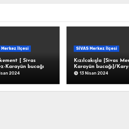
 Merkez İlçesi
SİVAS Merkez İlçesi
kement [ Sivas
Kızılcakışla [Sivas Me
z-Karayün bucağı
Karayün bucağı]/Karye
t-ı Kemend/Karye-i
Kızılca Kışla Der Kurb
isan 2024
13 Nisan 2024
ı Kemend
Eymirhan