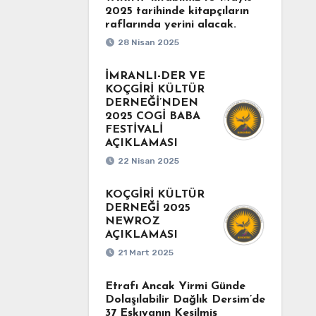
2025 tarihinde kitapçıların
raflarında yerini alacak.
28 Nisan 2025
İMRANLI-DER VE
KOÇGİRİ KÜLTÜR
DERNEĞİ’NDEN
2025 COGİ BABA
FESTİVALİ
AÇIKLAMASI
22 Nisan 2025
KOÇGİRİ KÜLTÜR
DERNEĞİ 2025
NEWROZ
AÇIKLAMASI
21 Mart 2025
Etrafı Ancak Yirmi Günde
Dolaşılabilir Dağlık Dersim’de
37 Eşkıyanın Kesilmiş