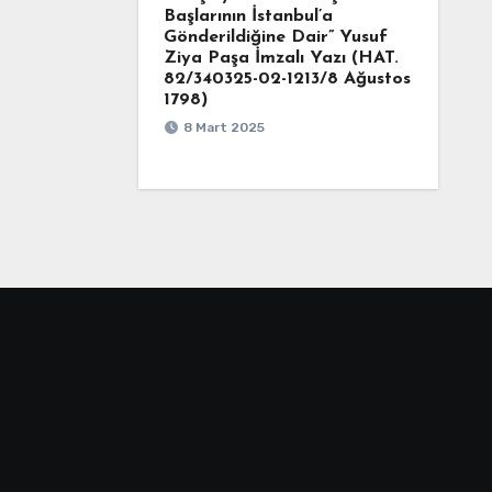
Başlarının İstanbul’a
Gönderildiğine Dair” Yusuf
Ziya Paşa İmzalı Yazı (HAT.
82/340325-02-1213/8 Ağustos
1798)
8 Mart 2025