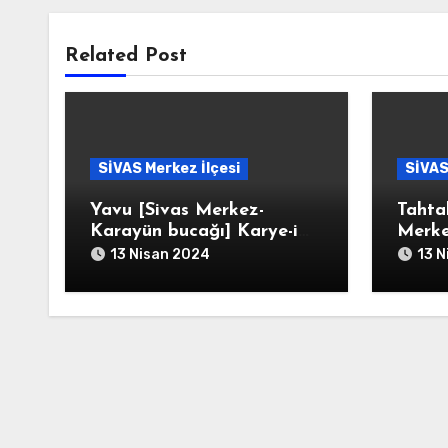
Related Post
SİVAS Merkez İlçesi
SİVAS
Yavu [Sivas Merkez-
Tahta
Karayün bucağı] Karye-i
Merke
Yavu
]/Tah
13 Nisan 2024
13 N
Taht-