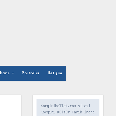
phane
Portreler
İletişim
Kocgiribellek.com
 sitesi 
Koçgiri Kültür Tarih İnanç 