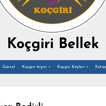
Koçgiri Bellek
Güncel
Koçgiri Arşivi
Koçgiri Köyleri
Kütü