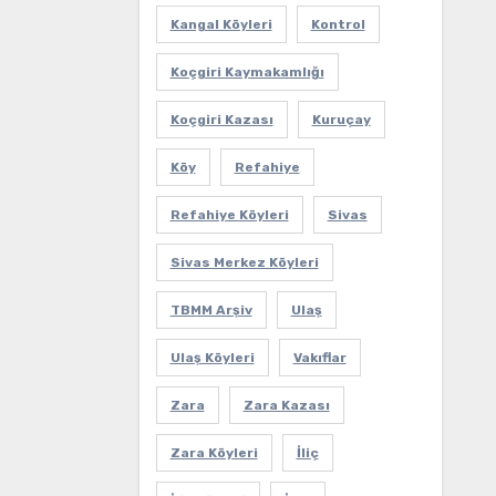
Kangal Köyleri
Kontrol
Koçgiri Kaymakamlığı
Koçgiri Kazası
Kuruçay
Köy
Refahiye
Refahiye Köyleri
Sivas
Sivas Merkez Köyleri
TBMM Arşiv
Ulaş
Ulaş Köyleri
Vakıflar
Zara
Zara Kazası
Zara Köyleri
İliç