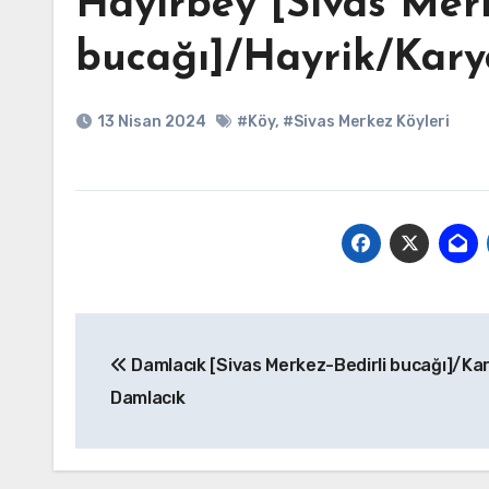
Hayırbey [Sivas Merk
bucağı]/Hayrik/Karye
13 Nisan 2024
#Köy
,
#Sivas Merkez Köyleri
Yazı
Damlacık [Sivas Merkez-Bedirli bucağı]/Kar
gezinmesi
Damlacık