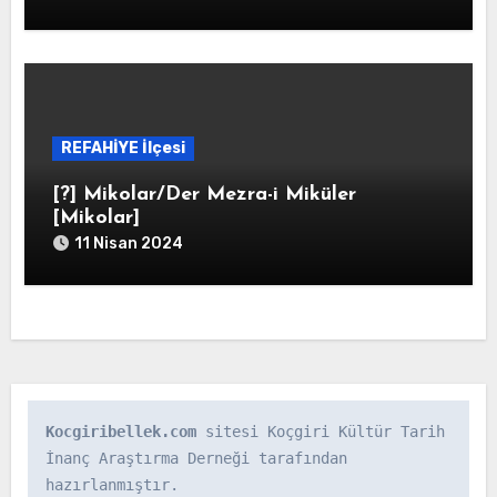
REFAHİYE İlçesi
[?] Mikolar/Der Mezra-i Miküler
[Mikolar]
11 Nisan 2024
Kocgiribellek.com
 sitesi Koçgiri Kültür Tarih 
İnanç Araştırma Derneği tarafından 
hazırlanmıştır.
