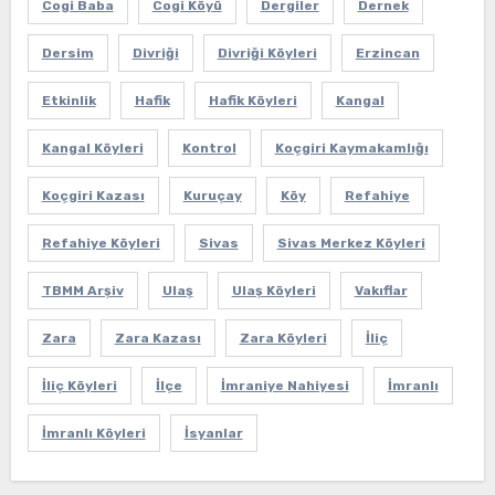
Cogi Baba
Cogi Köyü
Dergiler
Dernek
Dersim
Divriği
Divriği Köyleri
Erzincan
Etkinlik
Hafik
Hafik Köyleri
Kangal
Kangal Köyleri
Kontrol
Koçgiri Kaymakamlığı
Koçgiri Kazası
Kuruçay
Köy
Refahiye
Refahiye Köyleri
Sivas
Sivas Merkez Köyleri
TBMM Arşiv
Ulaş
Ulaş Köyleri
Vakıflar
Zara
Zara Kazası
Zara Köyleri
İliç
İliç Köyleri
İlçe
İmraniye Nahiyesi
İmranlı
İmranlı Köyleri
İsyanlar