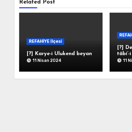
Related Post
REFAH
REFAHİYE İlçesi
[?] De
[?] Karye-i Ulukend beyan
tâbi‘-
11 Nisan 2024
11 N