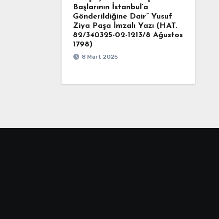
Başlarının İstanbul’a
Gönderildiğine Dair” Yusuf
Ziya Paşa İmzalı Yazı (HAT.
82/340325-02-1213/8 Ağustos
1798)
8 Mart 2025