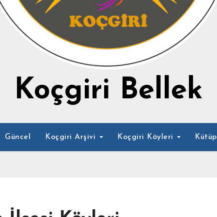
Koçgiri Bellek
Güncel
Koçgiri Arşivi
Koçgiri Köyleri
Kütü