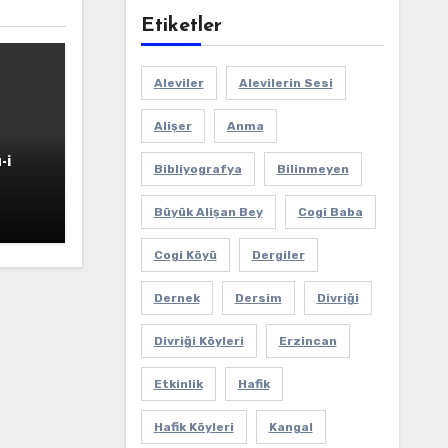
Etiketler
Aleviler
Alevilerin Sesi
Alişer
Anma
-i
Bibliyografya
Bilinmeyen
Büyük Alişan Bey
Cogi Baba
Cogi Köyü
Dergiler
Dernek
Dersim
Divriği
Divriği Köyleri
Erzincan
Etkinlik
Hafik
Hafik Köyleri
Kangal