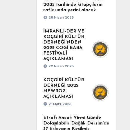
2025 tarihinde kitapçıların
raflarında yerini alacak.
28 Nisan 2025
İMRANLI-DER VE
KOÇGİRİ KÜLTÜR
DERNEĞİ’NDEN
2025 COGİ BABA
FESTİVALİ
AÇIKLAMASI
22 Nisan 2025
KOÇGİRİ KÜLTÜR
DERNEĞİ 2025
NEWROZ
AÇIKLAMASI
21 Mart 2025
Etrafı Ancak Yirmi Günde
Dolaşılabilir Dağlık Dersim’de
37 Eşkıyanın Kesilmiş