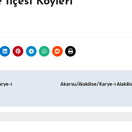
 İlçesi Köyleri
rye-i
Akarsu/Alakilise/Karye-i Alakili