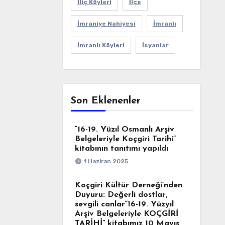
İliç Köyleri
İlçe
İmraniye Nahiyesi
İmranlı
İmranlı Köyleri
İsyanlar
Son Eklenenler
“16-19. Yüzıl Osmanlı Arşiv
Belgeleriyle Koçgiri Tarihi”
kitabının tanıtımı yapıldı
1 Haziran 2025
Koçgiri Kültür Derneği’nden
Duyuru: Değerli dostlar,
sevgili canlar“16-19. Yüzyıl
Arşiv Belgeleriyle KOÇGİRİ
TARİHİ” kitabımız 10 Mayıs