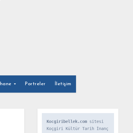
phane
Portreler
İletişim
Kocgiribellek.com
 sitesi 
Koçgiri Kültür Tarih İnanç 