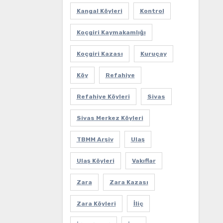
Kangal Köyleri
Kontrol
Koçgiri Kaymakamlığı
Koçgiri Kazası
Kuruçay
Köy
Refahiye
Refahiye Köyleri
Sivas
Sivas Merkez Köyleri
TBMM Arşiv
Ulaş
Ulaş Köyleri
Vakıflar
Zara
Zara Kazası
Zara Köyleri
İliç