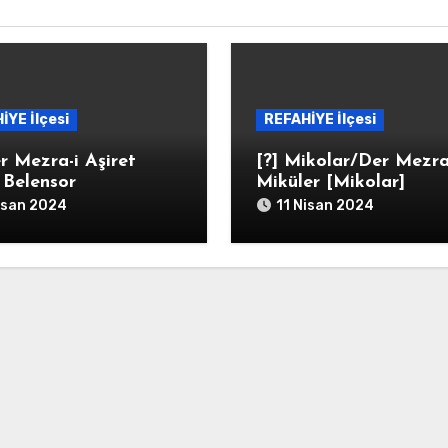
İYE İlçesi
REFAHİYE İlçesi
r Mezra-i Aşiret
[?] Mikolar/Der Mezra
i Belensor
Miküler [Mikolar]
isan 2024
11 Nisan 2024