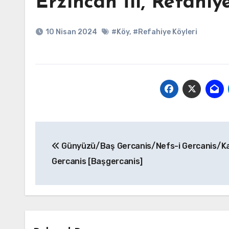
Erzincan İli, Refahiye
10 Nisan 2024
#Köy
,
#Refahiye Köyleri
Yazı
Günyüzü/Baş Gercanis/Nefs-i Gercanis/Ka
gezinmesi
Gercanis [Başgercanis]