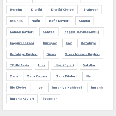
Dersim
Divriği
Divriği Köyleri
Erzincan
Etkinlik
Hafik
Hafik Köyleri
Kangal
Kangal Köyleri
Kontrol
Koçgiri Kaymakamlığı
Koçgiri Kazası
Kuruçay
Köy
Refahiye
Refahiye Köyleri
Sivas
Sivas Merkez Köyleri
TBMM Arşiv
Ulaş
Ulaş Köyleri
Vakıflar
Zara
Zara Kazası
Zara Köyleri
İliç
İliç Köyleri
İlçe
İmraniye Nahiyesi
İmranlı
İmranlı Köyleri
İsyanlar