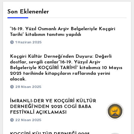
Son Eklenenler
“16-19. Yüzıl Osmanlı Arşiv Belgeleriyle Koçgiri
Tarihi” kitabının tanıtımı yapıldı
1 Haziran 2025
Koçgiri Kültür Derneği’nden Duyuru: Değerli
dostlar, sevgili canlar“16-19. Yüzyıl Arşiv
Belgeleriyle KOÇGİRİ TARİHİ” kitabımız 10 Mayıs
2025 tarihinde kitapçıların raflarında yerini
alacak.
28 Nisan 2025
İMRANLI-DER VE KOÇGİRİ KÜLTÜR
DERNEĞİ’NDEN 2025 COGİ BABA
FESTİVALİ AÇIKLAMASI
22 Nisan 2025