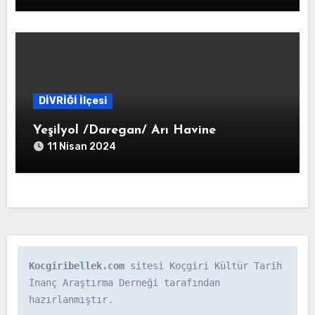
DİVRİĞİ İlçesi
Yeşilyol /Daregan/ Arı Havine
11 Nisan 2024
Kocgiribellek.com
 sitesi Koçgiri Kültür Tarih 
İnanç Araştırma Derneği tarafından 
hazırlanmıştır.
