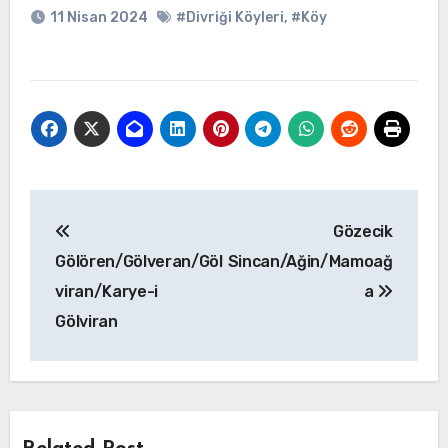
11 Nisan 2024
#Divriği Köyleri
,
#Köy
Yazı
Gözecik
gezinmesi
Gölören/Gölveran/Göl
Sincan/Ağin/Mamoağ
viran/Karye-i
a
Gölviran