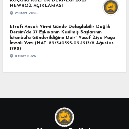
KOÇGİRİ KÜLTÜR DERNEĞİ 2025
NEWROZ AÇIKLAMASI
21 Mart 2025
Etrafı Ancak Yirmi Günde Dolaşılabilir Dağlık
Dersim’de 37 Eşkıyanın Kesilmiş Başlarının
İstanbul’a Gönderildiğine Dair” Yusuf Ziya Paşa
İmzalı Yazı (HAT. 82/340325-02-1213/8 Ağustos
1798)
8 Mart 2025