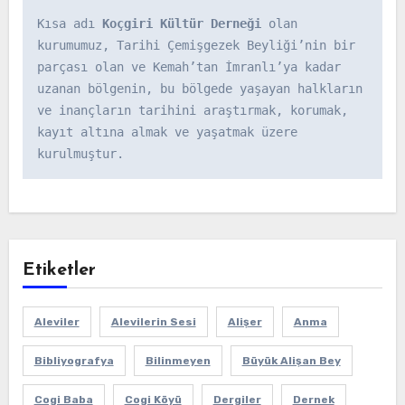
Kısa adı 
Koçgiri Kültür Derneği
 olan 
kurumumuz, Tarihi Çemişgezek Beyliği’nin bir 
parçası olan ve Kemah’tan İmranlı’ya kadar 
uzanan bölgenin, bu bölgede yaşayan halkların 
ve inançların tarihini araştırmak, korumak, 
kayıt altına almak ve yaşatmak üzere 
kurulmuştur.
Etiketler
Aleviler
Alevilerin Sesi
Alişer
Anma
Bibliyografya
Bilinmeyen
Büyük Alişan Bey
Cogi Baba
Cogi Köyü
Dergiler
Dernek