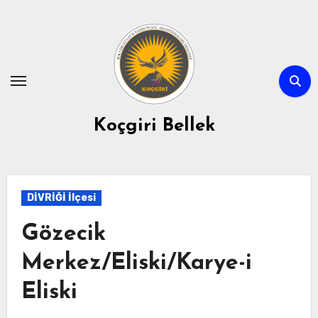
Skip
to
content
Koçgiri Bellek
DİVRİĞİ İlçesi
Gözecik
Merkez/Eliski/Karye-i
Eliski