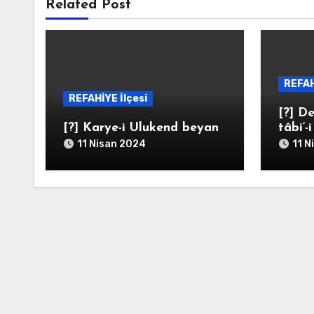
Related Post
REFAH
REFAHİYE İlçesi
[?] De
[?] Karye-i Ulukend beyan
tâbi‘-
11 Nisan 2024
11 N