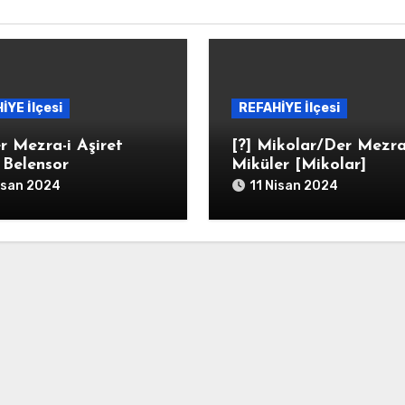
İYE İlçesi
REFAHİYE İlçesi
r Mezra-i Aşiret
[?] Mikolar/Der Mezra
i Belensor
Miküler [Mikolar]
isan 2024
11 Nisan 2024