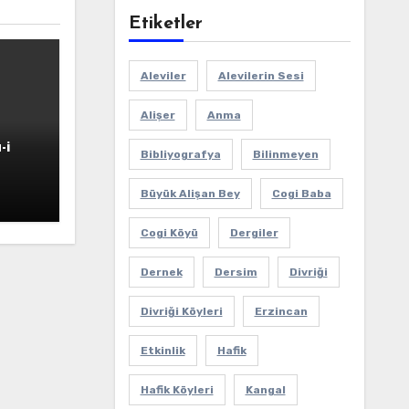
Etiketler
Aleviler
Alevilerin Sesi
Alişer
Anma
-i
Bibliyografya
Bilinmeyen
Büyük Alişan Bey
Cogi Baba
Cogi Köyü
Dergiler
Dernek
Dersim
Divriği
Divriği Köyleri
Erzincan
Etkinlik
Hafik
Hafik Köyleri
Kangal