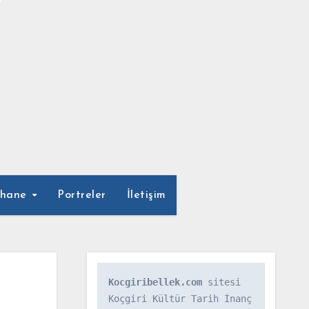
phane
Portreler
İletişim
Kocgiribellek.com
 sitesi 
Koçgiri Kültür Tarih İnanç 