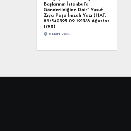
Başlarının İstanbul’a
Gönderildiğine Dair” Yusuf
Ziya Paşa İmzalı Yazı (HAT.
82/340325-02-1213/8 Ağustos
1798)
8 Mart 2025