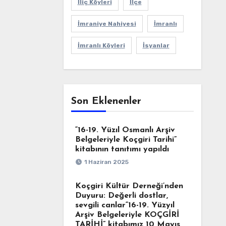
İliç Köyleri
İlçe
İmraniye Nahiyesi
İmranlı
İmranlı Köyleri
İsyanlar
Son Eklenenler
“16-19. Yüzıl Osmanlı Arşiv
Belgeleriyle Koçgiri Tarihi”
kitabının tanıtımı yapıldı
1 Haziran 2025
Koçgiri Kültür Derneği’nden
Duyuru: Değerli dostlar,
sevgili canlar“16-19. Yüzyıl
Arşiv Belgeleriyle KOÇGİRİ
TARİHİ” kitabımız 10 Mayıs