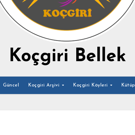
Koçgiri Bellek
Güncel
Koçgiri Arşivi
Koçgiri Köyleri
Kütü