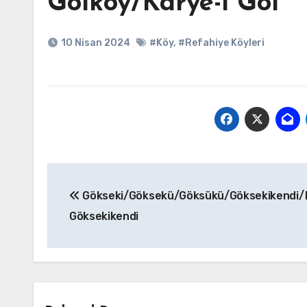
Gölköy/Karye-i Göl
10 Nisan 2024
#Köy
,
#Refahiye Köyleri
Yazı
Gökseki/Göksekü/Göksükü/Göksekikendi/K
gezinmesi
Göksekikendi