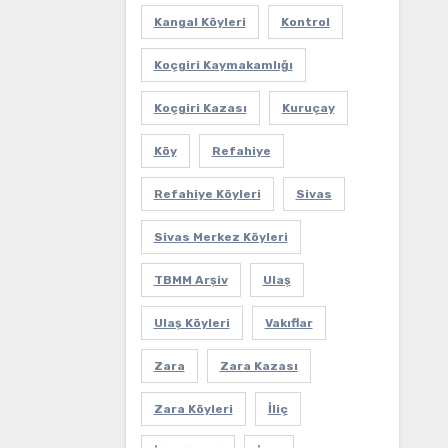
Kangal Köyleri
Kontrol
Koçgiri Kaymakamlığı
Koçgiri Kazası
Kuruçay
Köy
Refahiye
Refahiye Köyleri
Sivas
Sivas Merkez Köyleri
TBMM Arşiv
Ulaş
Ulaş Köyleri
Vakıflar
Zara
Zara Kazası
Zara Köyleri
İliç