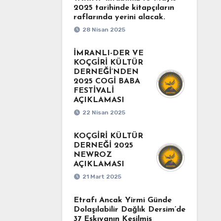
2025 tarihinde kitapçıların
raflarında yerini alacak.
28 Nisan 2025
İMRANLI-DER VE
KOÇGİRİ KÜLTÜR
DERNEĞİ’NDEN
2025 COGİ BABA
FESTİVALİ
AÇIKLAMASI
22 Nisan 2025
KOÇGİRİ KÜLTÜR
DERNEĞİ 2025
NEWROZ
AÇIKLAMASI
21 Mart 2025
Etrafı Ancak Yirmi Günde
Dolaşılabilir Dağlık Dersim’de
37 Eşkıyanın Kesilmiş