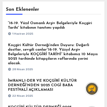
Son Eklenenler
“16-19. Yüzıl Osmanlı Arşiv Belgeleriyle Koçgiri
Tarihi” kitabının tanıtımı yapıldı
1 Haziran 2025
Koçgiri Kültür Derneği’nden Duyuru: Değerli
dostlar, sevgili canlar“16-19. Yüzyıl Arşiv
Belgeleriyle KOÇGİRİ TARİHİ” kitabımız 10 Mayıs
2025 tarihinde kitapçıların raflarında yerini
alacak.
28 Nisan 2025
İMRANLI-DER VE KOÇGİRİ KÜLTÜR
DERNEĞİ’NDEN 2025 COGİ BABA
FESTİVALİ AÇIKLAMASI
22 Nisan 2025