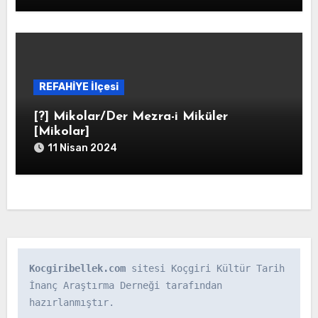
REFAHİYE İlçesi
[?] Mikolar/Der Mezra-i Miküler
[Mikolar]
11 Nisan 2024
Kocgiribellek.com
 sitesi Koçgiri Kültür Tarih 
İnanç Araştırma Derneği tarafından 
hazırlanmıştır.
