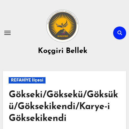
Skip
to
content
Koçgiri Bellek
REFAHİYE İlçesi
Gökseki/Göksekü/Göksük
ü/Göksekikendi/Karye-i
Göksekikendi