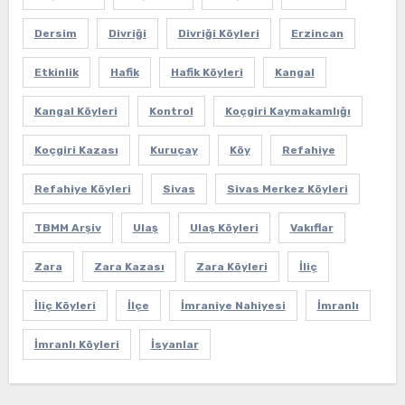
Dersim
Divriği
Divriği Köyleri
Erzincan
Etkinlik
Hafik
Hafik Köyleri
Kangal
Kangal Köyleri
Kontrol
Koçgiri Kaymakamlığı
Koçgiri Kazası
Kuruçay
Köy
Refahiye
Refahiye Köyleri
Sivas
Sivas Merkez Köyleri
TBMM Arşiv
Ulaş
Ulaş Köyleri
Vakıflar
Zara
Zara Kazası
Zara Köyleri
İliç
İliç Köyleri
İlçe
İmraniye Nahiyesi
İmranlı
İmranlı Köyleri
İsyanlar