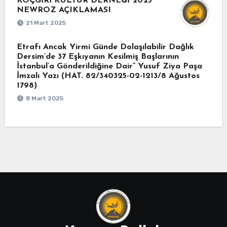
KOÇGİRİ KÜLTÜR DERNEĞİ 2025
NEWROZ AÇIKLAMASI
21 Mart 2025
Etrafı Ancak Yirmi Günde Dolaşılabilir Dağlık
Dersim’de 37 Eşkıyanın Kesilmiş Başlarının
İstanbul’a Gönderildiğine Dair” Yusuf Ziya Paşa
İmzalı Yazı (HAT. 82/340325-02-1213/8 Ağustos
1798)
8 Mart 2025