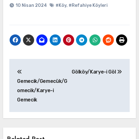
10 Nisan 2024
#Köy
,
#Refahiye Köyleri
Yazı
Gölköy/Karye-i Göl
gezinmesi
Gemecik/Gemecük/G
omecik/Karye-i
Gemecik