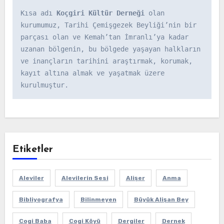
Kısa adı 
Koçgiri Kültür Derneği
 olan 
kurumumuz, Tarihi Çemişgezek Beyliği’nin bir 
parçası olan ve Kemah’tan İmranlı’ya kadar 
uzanan bölgenin, bu bölgede yaşayan halkların 
ve inançların tarihini araştırmak, korumak, 
kayıt altına almak ve yaşatmak üzere 
kurulmuştur.
Etiketler
Aleviler
Alevilerin Sesi
Alişer
Anma
Bibliyografya
Bilinmeyen
Büyük Alişan Bey
Cogi Baba
Cogi Köyü
Dergiler
Dernek