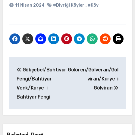
11 Nisan 2024
#Divriği Köyleri
,
#Köy
Yazı
Gökçebel/Bahtiyar
Gölören/Gölveran/Göl
gezinmesi
Fengi/Bahtiyar
viran/Karye-i
Venk/Karye-i
Gölviran
Bahtiyar Fengi