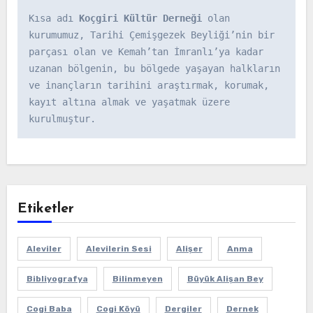
Kısa adı 
Koçgiri Kültür Derneği
 olan 
kurumumuz, Tarihi Çemişgezek Beyliği’nin bir 
parçası olan ve Kemah’tan İmranlı’ya kadar 
uzanan bölgenin, bu bölgede yaşayan halkların 
ve inançların tarihini araştırmak, korumak, 
kayıt altına almak ve yaşatmak üzere 
kurulmuştur.
Etiketler
Aleviler
Alevilerin Sesi
Alişer
Anma
Bibliyografya
Bilinmeyen
Büyük Alişan Bey
Cogi Baba
Cogi Köyü
Dergiler
Dernek