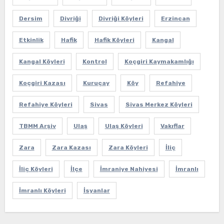
Dersim
Divriği
Divriği Köyleri
Erzincan
Etkinlik
Hafik
Hafik Köyleri
Kangal
Kangal Köyleri
Kontrol
Koçgiri Kaymakamlığı
Koçgiri Kazası
Kuruçay
Köy
Refahiye
Refahiye Köyleri
Sivas
Sivas Merkez Köyleri
TBMM Arşiv
Ulaş
Ulaş Köyleri
Vakıflar
Zara
Zara Kazası
Zara Köyleri
İliç
İliç Köyleri
İlçe
İmraniye Nahiyesi
İmranlı
İmranlı Köyleri
İsyanlar