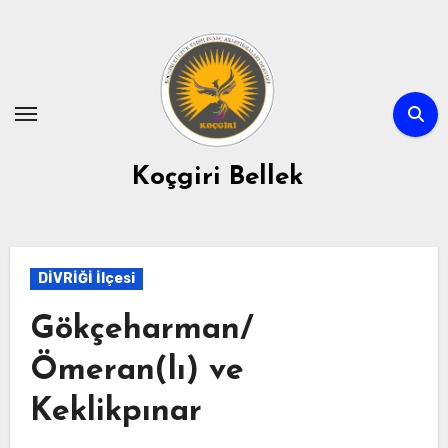
Skip
to
content
Koçgiri Bellek
DİVRİĞİ İlçesi
Gökçeharman/
Ömeran(lı) ve
Keklikpınar