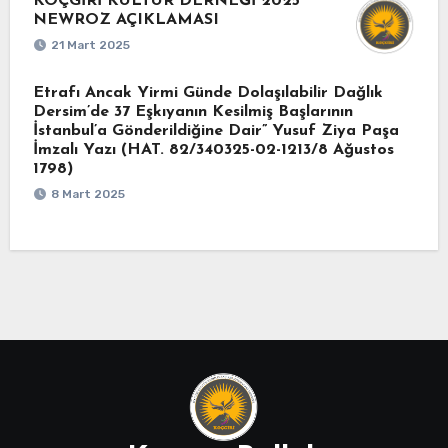
KOÇGİRİ KÜLTÜR DERNEĞİ 2025
NEWROZ AÇIKLAMASI
21 Mart 2025
Etrafı Ancak Yirmi Günde Dolaşılabilir Dağlık
Dersim’de 37 Eşkıyanın Kesilmiş Başlarının
İstanbul’a Gönderildiğine Dair” Yusuf Ziya Paşa
İmzalı Yazı (HAT. 82/340325-02-1213/8 Ağustos
1798)
8 Mart 2025