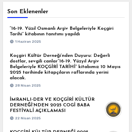
Son Eklenenler
“16-19. Yüzıl Osmanlı Arşiv Belgeleriyle Koçgiri
Tarihi” kitabının tanıtımı yapıldı
1 Haziran 2025
Koçgiri Kültür Derneği’nden Duyuru: Değerli
dostlar, sevgili canlar“16-19. Yüzyıl Arşiv
Belgeleriyle KOÇGİRİ TARİHİ” kitabımız 10 Mayıs
2025 tarihinde kitapçıların raflarında yerini
alacak.
28 Nisan 2025
İMRANLI-DER VE KOÇGİRİ KÜLTÜR
DERNEĞİ’NDEN 2025 COGİ BABA
FESTİVALİ AÇIKLAMASI
22 Nisan 2025