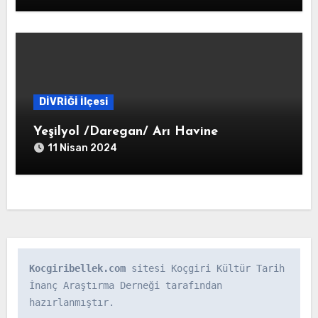
DİVRİĞİ İlçesi
Yeşilyol /Daregan/ Arı Havine
11 Nisan 2024
Kocgiribellek.com
 sitesi Koçgiri Kültür Tarih 
İnanç Araştırma Derneği tarafından 
hazırlanmıştır.
