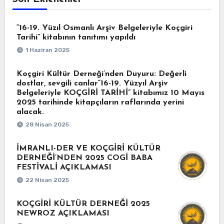
“16-19. Yüzıl Osmanlı Arşiv Belgeleriyle Koçgiri
Tarihi” kitabının tanıtımı yapıldı
1 Haziran 2025
Koçgiri Kültür Derneği’nden Duyuru: Değerli
dostlar, sevgili canlar“16-19. Yüzyıl Arşiv
Belgeleriyle KOÇGİRİ TARİHİ” kitabımız 10 Mayıs
2025 tarihinde kitapçıların raflarında yerini
alacak.
28 Nisan 2025
İMRANLI-DER VE KOÇGİRİ KÜLTÜR
DERNEĞİ’NDEN 2025 COGİ BABA
FESTİVALİ AÇIKLAMASI
22 Nisan 2025
KOÇGİRİ KÜLTÜR DERNEĞİ 2025
NEWROZ AÇIKLAMASI