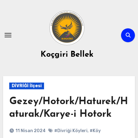
Skip
to
content
Koçgiri Bellek
DİVRİĞİ İlçesi
Gezey/Hotork/Haturek/H
aturak/Karye-i Hotork
11 Nisan 2024
#Divriği Köyleri
,
#Köy