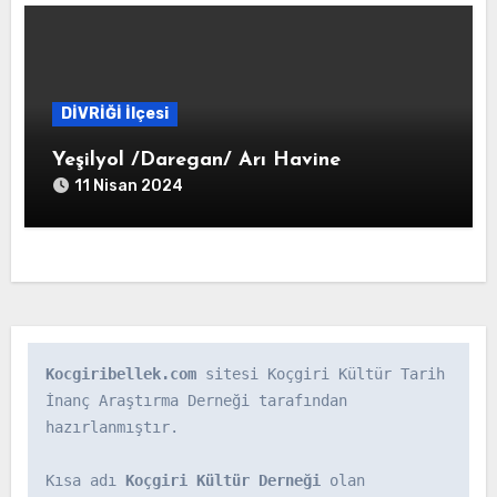
DİVRİĞİ İlçesi
Yeşilyol /Daregan/ Arı Havine
11 Nisan 2024
Kocgiribellek.com
 sitesi Koçgiri Kültür Tarih 
İnanç Araştırma Derneği tarafından 
hazırlanmıştır.

Kısa adı 
Koçgiri Kültür Derneği
 olan 