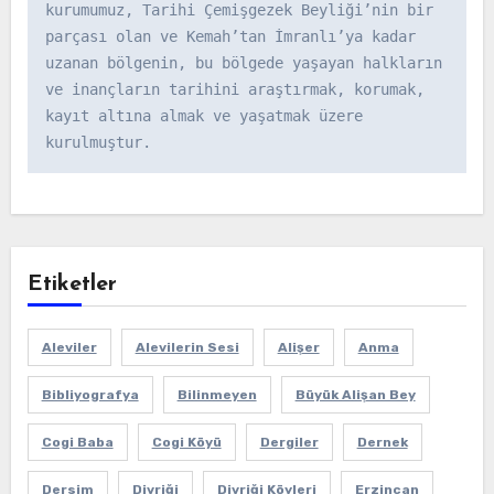
kurumumuz, Tarihi Çemişgezek Beyliği’nin bir 
parçası olan ve Kemah’tan İmranlı’ya kadar 
uzanan bölgenin, bu bölgede yaşayan halkların 
ve inançların tarihini araştırmak, korumak, 
kayıt altına almak ve yaşatmak üzere 
kurulmuştur.
Etiketler
Aleviler
Alevilerin Sesi
Alişer
Anma
Bibliyografya
Bilinmeyen
Büyük Alişan Bey
Cogi Baba
Cogi Köyü
Dergiler
Dernek
Dersim
Divriği
Divriği Köyleri
Erzincan