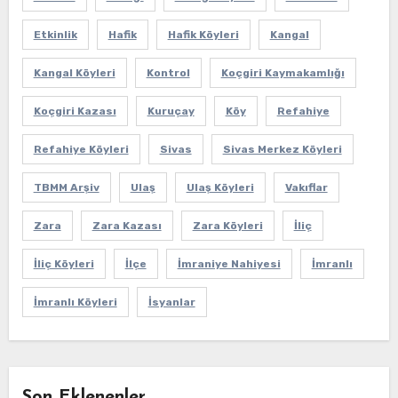
Etkinlik
Hafik
Hafik Köyleri
Kangal
Kangal Köyleri
Kontrol
Koçgiri Kaymakamlığı
Koçgiri Kazası
Kuruçay
Köy
Refahiye
Refahiye Köyleri
Sivas
Sivas Merkez Köyleri
TBMM Arşiv
Ulaş
Ulaş Köyleri
Vakıflar
Zara
Zara Kazası
Zara Köyleri
İliç
İliç Köyleri
İlçe
İmraniye Nahiyesi
İmranlı
İmranlı Köyleri
İsyanlar
Son Eklenenler