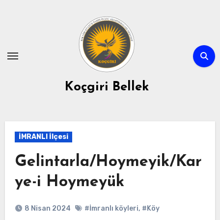
Skip
to
content
Koçgiri Bellek
İMRANLI İlçesi
Gelintarla/Hoymeyik/Kar
ye-i Hoymeyük
8 Nisan 2024
#İmranlı köyleri
,
#Köy