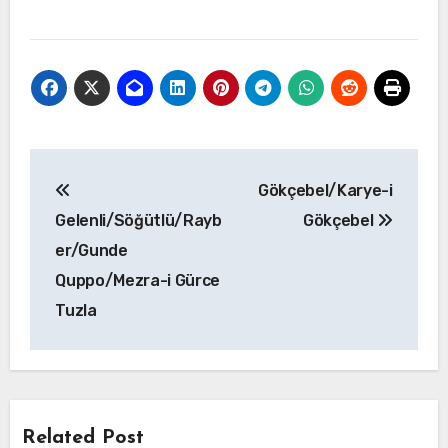
Yazı
Gökçebel/Karye-i
gezinmesi
Gelenli/Söğütlü/Rayb
Gökçebel
er/Gunde
Quppo/Mezra-i Gürce
Tuzla
Related Post