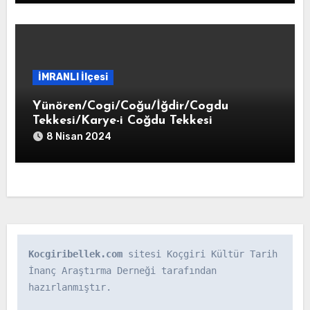
İMRANLI İlçesi
Yünören/Cogi/Coğu/İğdir/Cogdu
Tekkesi/Karye-i Coğdu Tekkesi
8 Nisan 2024
Kocgiribellek.com
 sitesi Koçgiri Kültür Tarih 
İnanç Araştırma Derneği tarafından 
hazırlanmıştır.
