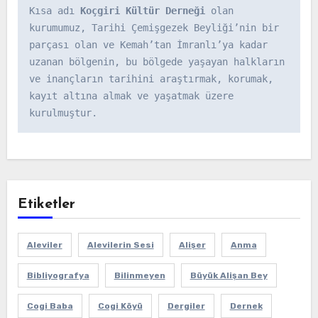
Kısa adı 
Koçgiri Kültür Derneği
 olan 
kurumumuz, Tarihi Çemişgezek Beyliği’nin bir 
parçası olan ve Kemah’tan İmranlı’ya kadar 
uzanan bölgenin, bu bölgede yaşayan halkların 
ve inançların tarihini araştırmak, korumak, 
kayıt altına almak ve yaşatmak üzere 
kurulmuştur.
Etiketler
Aleviler
Alevilerin Sesi
Alişer
Anma
Bibliyografya
Bilinmeyen
Büyük Alişan Bey
Cogi Baba
Cogi Köyü
Dergiler
Dernek