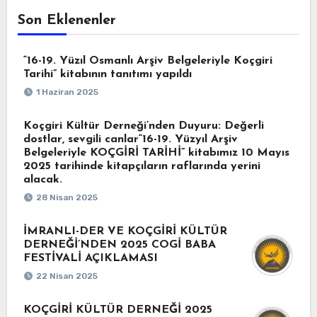
Son Eklenenler
“16-19. Yüzıl Osmanlı Arşiv Belgeleriyle Koçgiri
Tarihi” kitabının tanıtımı yapıldı
1 Haziran 2025
Koçgiri Kültür Derneği’nden Duyuru: Değerli
dostlar, sevgili canlar“16-19. Yüzyıl Arşiv
Belgeleriyle KOÇGİRİ TARİHİ” kitabımız 10 Mayıs
2025 tarihinde kitapçıların raflarında yerini
alacak.
28 Nisan 2025
İMRANLI-DER VE KOÇGİRİ KÜLTÜR
DERNEĞİ’NDEN 2025 COGİ BABA
FESTİVALİ AÇIKLAMASI
22 Nisan 2025
KOÇGİRİ KÜLTÜR DERNEĞİ 2025