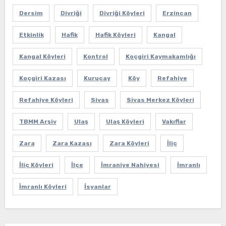
Dersim
Divriği
Divriği Köyleri
Erzincan
Etkinlik
Hafik
Hafik Köyleri
Kangal
Kangal Köyleri
Kontrol
Koçgiri Kaymakamlığı
Koçgiri Kazası
Kuruçay
Köy
Refahiye
Refahiye Köyleri
Sivas
Sivas Merkez Köyleri
TBMM Arşiv
Ulaş
Ulaş Köyleri
Vakıflar
Zara
Zara Kazası
Zara Köyleri
İliç
İliç Köyleri
İlçe
İmraniye Nahiyesi
İmranlı
İmranlı Köyleri
İsyanlar