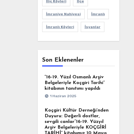
İliç Köyleri
İlçe
İmraniye Nahiyesi
İmranlı
İmranlı Köyleri
İsyanlar
Son Eklenenler
“16-19. Yüzıl Osmanlı Arşiv
Belgeleriyle Koçgiri Tarihi”
kitabının tanıtımı yapıldı
1 Haziran 2025
Koçgiri Kültür Derneği’nden
Duyuru: Değerli dostlar,
sevgili canlar“16-19. Yüzyıl
Arşiv Belgeleriyle KOÇGİRİ
TARİHİ” kitabımız 10 Mayıs