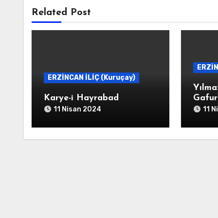
Related Post
ERZİN
ERZİNCAN İLİÇ (Kuruçay)
Yılma
Karye-i Hayrabad
Gafur
11 Nisan 2024
11 N