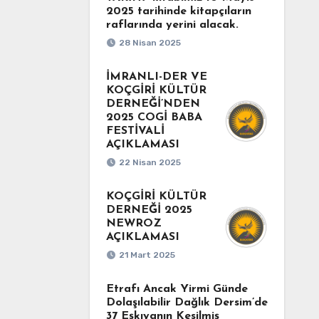
2025 tarihinde kitapçıların
raflarında yerini alacak.
28 Nisan 2025
İMRANLI-DER VE
KOÇGİRİ KÜLTÜR
DERNEĞİ’NDEN
2025 COGİ BABA
FESTİVALİ
AÇIKLAMASI
22 Nisan 2025
KOÇGİRİ KÜLTÜR
DERNEĞİ 2025
NEWROZ
AÇIKLAMASI
21 Mart 2025
Etrafı Ancak Yirmi Günde
Dolaşılabilir Dağlık Dersim’de
37 Eşkıyanın Kesilmiş