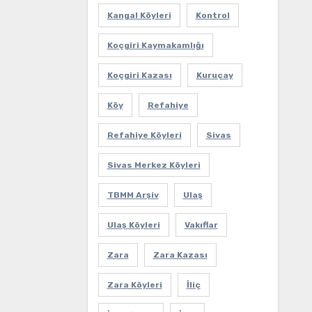
Kangal Köyleri
Kontrol
Koçgiri Kaymakamlığı
Koçgiri Kazası
Kuruçay
Köy
Refahiye
Refahiye Köyleri
Sivas
Sivas Merkez Köyleri
TBMM Arşiv
Ulaş
Ulaş Köyleri
Vakıflar
Zara
Zara Kazası
Zara Köyleri
İliç