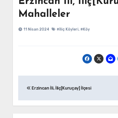
Erzincan İli, İliç[Ku
Mahalleler
11 Nisan 2024
#İliç Köyleri
,
#Köy
Yazı
Erzincan İli, İliç[Kuruçay] İlçesi
gezinmesi