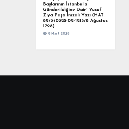
Başlarının İstanbul’a
Gönderildiğine Dair” Yusuf
Ziya Paşa İmzalı Yazı (HAT.
82/340325-02-1213/8 Ağustos
1798)
8 Mart 2025