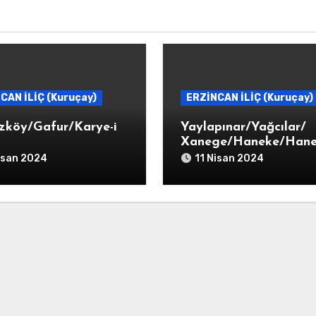
CAN İLİÇ (Kuruçay)
ERZİNCAN İLİÇ (Kuruçay)
zköy/Gafur/Karye-i
Yaylapınar/Yağcılar/
Xanege/Haneke/Hane
Karye-i Haneke
isan 2024
11 Nisan 2024