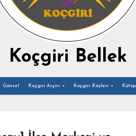
Koçgiri Bellek
Güncel
Koçgiri Arşivi
Koçgiri Köyleri
Kütü