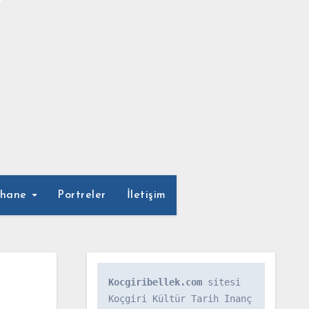
phane
Portreler
İletişim
Kocgiribellek.com
 sitesi 
Koçgiri Kültür Tarih İnanç 