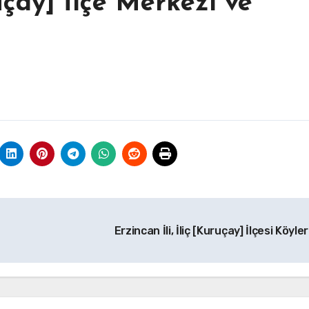
ruçay] İlçe Merkezi ve
Erzincan İli, İliç [Kuruçay] İlçesi Köyl