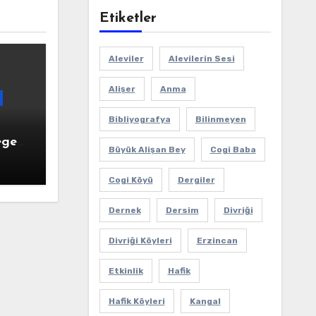
Etiketler
Aleviler
Alevilerin Sesi
Alişer
Anma
Bibliyografya
Bilinmeyen
ge/
Büyük Alişan Bey
Cogi Baba
Cogi Köyü
Dergiler
Dernek
Dersim
Divriği
Divriği Köyleri
Erzincan
Etkinlik
Hafik
Hafik Köyleri
Kangal