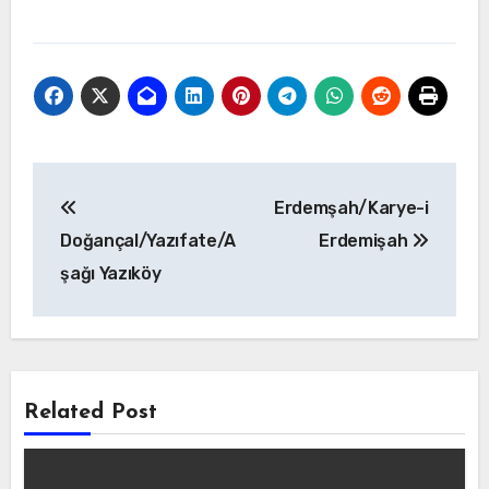
Yazı
Erdemşah/Karye-i
gezinmesi
Doğançal/Yazıfate/A
Erdemişah
şağı Yazıköy
Related Post