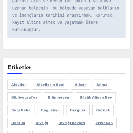
parçası olan ve Kemah’tan İmranlı’ya kadar 
uzanan bölgenin, bu bölgede yaşayan halkların 
ve inançların tarihini araştırmak, korumak, 
kayıt altına almak ve yaşatmak üzere 
kurulmuştur.
Etiketler
Aleviler
Alevilerin Sesi
Alişer
Anma
Bibliyografya
Bilinmeyen
Büyük Alişan Bey
Cogi Baba
Cogi Köyü
Dergiler
Dernek
Dersim
Divriği
Divriği Köyleri
Erzincan