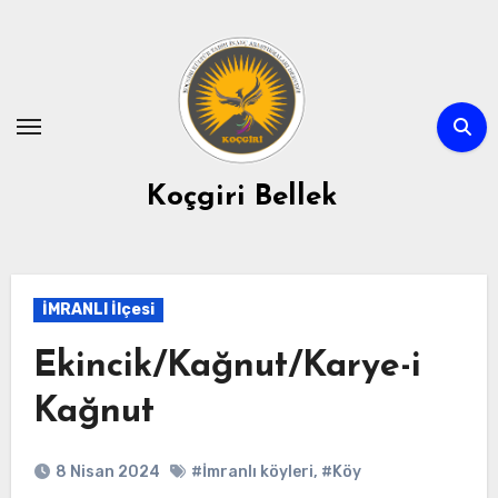
Skip
to
content
Koçgiri Bellek
İMRANLI İlçesi
Ekincik/Kağnut/Karye-i
Kağnut
8 Nisan 2024
#İmranlı köyleri
,
#Köy