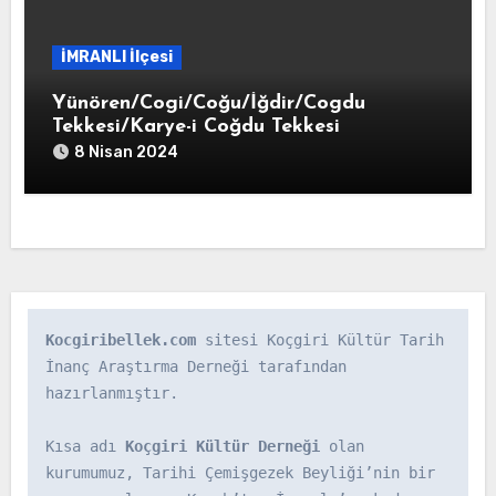
İMRANLI İlçesi
Yünören/Cogi/Coğu/İğdir/Cogdu
Tekkesi/Karye-i Coğdu Tekkesi
8 Nisan 2024
Kocgiribellek.com
 sitesi Koçgiri Kültür Tarih 
İnanç Araştırma Derneği tarafından 
hazırlanmıştır.

Kısa adı 
Koçgiri Kültür Derneği
 olan 
kurumumuz, Tarihi Çemişgezek Beyliği’nin bir 