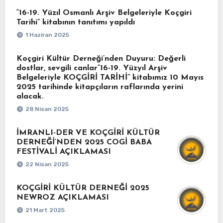
“16-19. Yüzıl Osmanlı Arşiv Belgeleriyle Koçgiri
Tarihi” kitabının tanıtımı yapıldı
1 Haziran 2025
Koçgiri Kültür Derneği’nden Duyuru: Değerli
dostlar, sevgili canlar“16-19. Yüzyıl Arşiv
Belgeleriyle KOÇGİRİ TARİHİ” kitabımız 10 Mayıs
2025 tarihinde kitapçıların raflarında yerini
alacak.
28 Nisan 2025
İMRANLI-DER VE KOÇGİRİ KÜLTÜR
DERNEĞİ’NDEN 2025 COGİ BABA
FESTİVALİ AÇIKLAMASI
22 Nisan 2025
KOÇGİRİ KÜLTÜR DERNEĞİ 2025
NEWROZ AÇIKLAMASI
21 Mart 2025