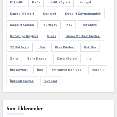
Etkinlik
Hafik
Hafik Köyleri
Kangal
Kangal Köyleri
Kontrol
Koçgiri Kaymakamlığı
Koçgiri Kazası
Kuruçay
Köy
Refahiye
Refahiye Köyleri
Sivas
Sivas Merkez Köyleri
TBMM Arşiv
Ulaş
Ulaş Köyleri
Vakıflar
Zara
Zara Kazası
Zara Köyleri
İliç
İliç Köyleri
İlçe
İmraniye Nahiyesi
İmranlı
İmranlı Köyleri
İsyanlar
Son Eklenenler