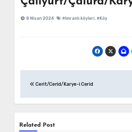
Çalıyurt/Çalurd/Karye
8 Nisan 2024
#İmranlı köyleri
,
#Köy
Yazı
Cerit/Cerid/Karye-i Cerid
gezinmesi
Related Post