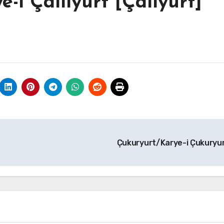
-i Çallıyurt [Çalıyurt]
Çukuryurt/Karye-i Çukuryu