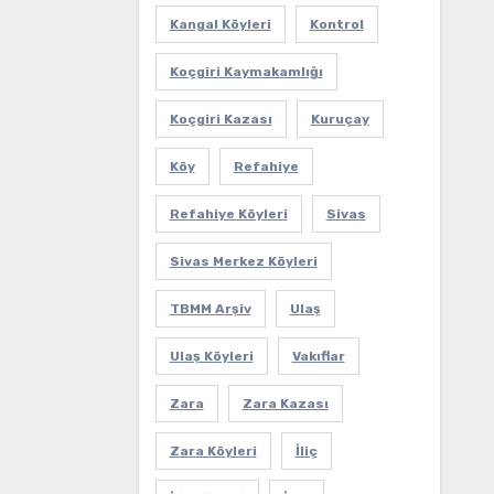
Kangal Köyleri
Kontrol
Koçgiri Kaymakamlığı
Koçgiri Kazası
Kuruçay
Köy
Refahiye
Refahiye Köyleri
Sivas
Sivas Merkez Köyleri
TBMM Arşiv
Ulaş
Ulaş Köyleri
Vakıflar
Zara
Zara Kazası
Zara Köyleri
İliç