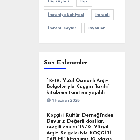
İliç Köyleri
İlçe
İmraniye Nahiyesi
İmranlı
İmranlı Köyleri
İsyanlar
Son Eklenenler
“16-19. Yüzıl Osmanlı Arşiv
Belgeleriyle Koçgiri Tarihi”
kitabının tanıtımı yapıldı
1 Haziran 2025
Koçgiri Kültür Derneği’nden
Duyuru: Değerli dostlar,
sevgili canlar“16-19. Yüzyıl
Arşiv Belgeleriyle KOÇGİRİ
TARİHİ” kitabımız 10 Mayıs