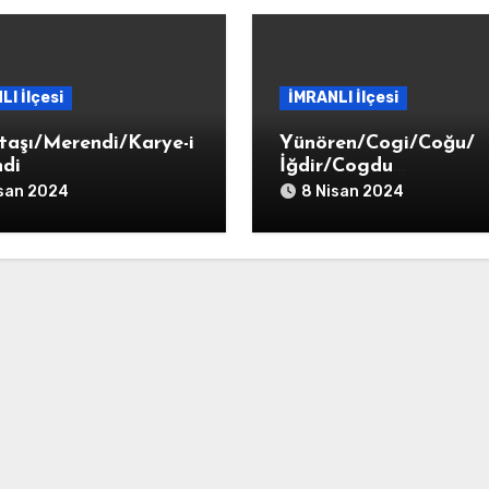
LI İlçesi
İMRANLI İlçesi
taşı/Merendi/Karye-i
Yünören/Cogi/Coğu/
di
İğdir/Cogdu
Tekkesi/Karye-i Coğdu
isan 2024
8 Nisan 2024
Tekkesi