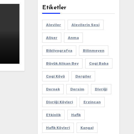
Etiketler
Aleviler
Alevilerin Sesi
Alişer
Anma
Bibliyografya
Bilinmeyen
Büyük Alişan Bey
Cogi Baba
Cogi Köyü
Dergiler
Dernek
Dersim
Divriği
Divriği Köyleri
Erzincan
Etkinlik
Hafik
Hafik Köyleri
Kangal