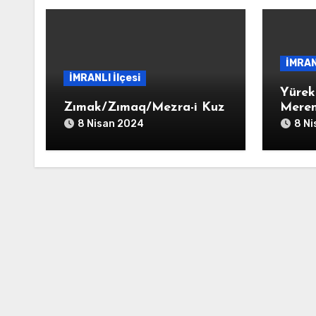
İMRAN
İMRANLI İlçesi
Yürek
Zımak/Zımaq/Mezra-i Kuz
Meren
8 Nisan 2024
8 N