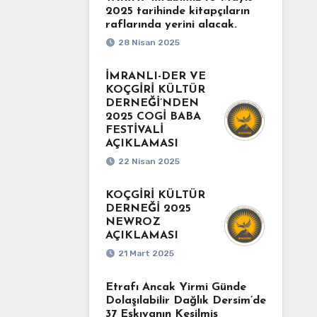
2025 tarihinde kitapçıların
raflarında yerini alacak.
28 Nisan 2025
İMRANLI-DER VE
KOÇGİRİ KÜLTÜR
DERNEĞİ’NDEN
2025 COGİ BABA
FESTİVALİ
AÇIKLAMASI
22 Nisan 2025
KOÇGİRİ KÜLTÜR
DERNEĞİ 2025
NEWROZ
AÇIKLAMASI
21 Mart 2025
Etrafı Ancak Yirmi Günde
Dolaşılabilir Dağlık Dersim’de
37 Eşkıyanın Kesilmiş