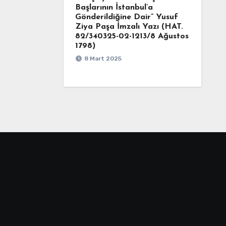
Başlarının İstanbul’a
Gönderildiğine Dair” Yusuf
Ziya Paşa İmzalı Yazı (HAT.
82/340325-02-1213/8 Ağustos
1798)
8 Mart 2025