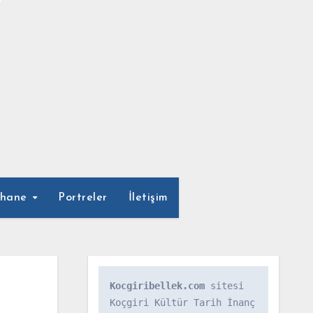
phane
Portreler
İletişim
Kocgiribellek.com
 sitesi 
Koçgiri Kültür Tarih İnanç 