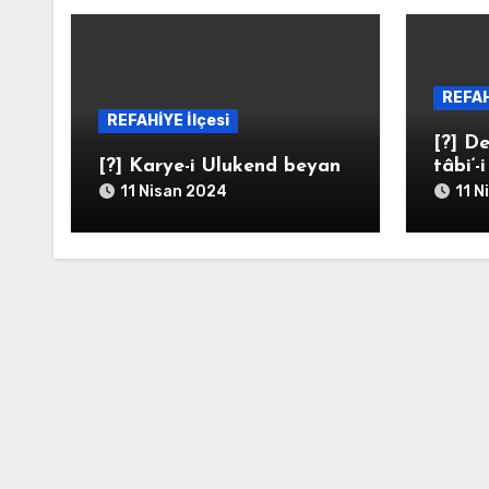
REFAH
REFAHİYE İlçesi
[?] De
[?] Karye-i Ulukend beyan
tâbi‘-
11 Nisan 2024
11 N