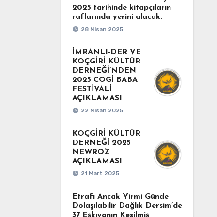
2025 tarihinde kitapçıların
raflarında yerini alacak.
28 Nisan 2025
İMRANLI-DER VE
KOÇGİRİ KÜLTÜR
DERNEĞİ’NDEN
2025 COGİ BABA
FESTİVALİ
AÇIKLAMASI
22 Nisan 2025
KOÇGİRİ KÜLTÜR
DERNEĞİ 2025
NEWROZ
AÇIKLAMASI
21 Mart 2025
Etrafı Ancak Yirmi Günde
Dolaşılabilir Dağlık Dersim’de
37 Eşkıyanın Kesilmiş