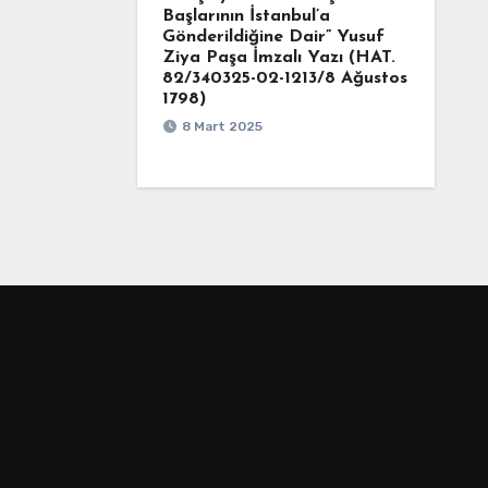
Başlarının İstanbul’a
Gönderildiğine Dair” Yusuf
Ziya Paşa İmzalı Yazı (HAT.
82/340325-02-1213/8 Ağustos
1798)
8 Mart 2025