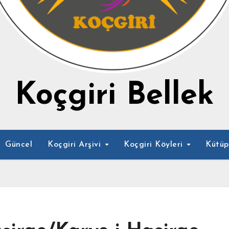
Koçgiri Bellek
Güncel
Koçgiri Arşivi
Koçgiri Köyleri
Kütü