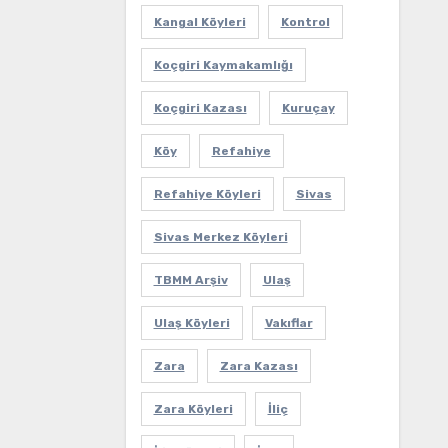
Kangal Köyleri
Kontrol
Koçgiri Kaymakamlığı
Koçgiri Kazası
Kuruçay
Köy
Refahiye
Refahiye Köyleri
Sivas
Sivas Merkez Köyleri
TBMM Arşiv
Ulaş
Ulaş Köyleri
Vakıflar
Zara
Zara Kazası
Zara Köyleri
İliç