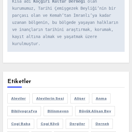
Kısa adı 
Koçgiri Kültür Derneği
 olan 
kurumumuz, Tarihi Çemişgezek Beyliği’nin bir 
parçası olan ve Kemah’tan İmranlı’ya kadar 
uzanan bölgenin, bu bölgede yaşayan halkların 
ve inançların tarihini araştırmak, korumak, 
kayıt altına almak ve yaşatmak üzere 
kurulmuştur.
Etiketler
Aleviler
Alevilerin Sesi
Alişer
Anma
Bibliyografya
Bilinmeyen
Büyük Alişan Bey
Cogi Baba
Cogi Köyü
Dergiler
Dernek