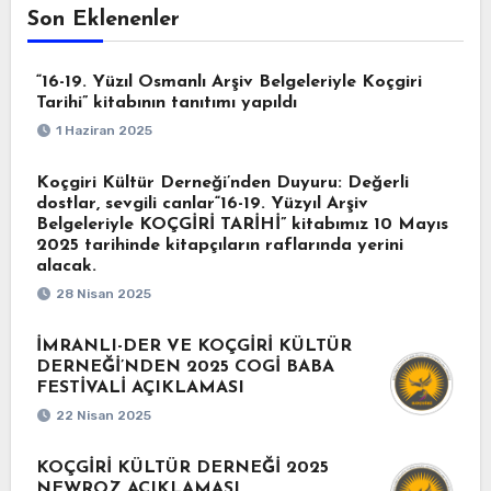
Son Eklenenler
“16-19. Yüzıl Osmanlı Arşiv Belgeleriyle Koçgiri
Tarihi” kitabının tanıtımı yapıldı
1 Haziran 2025
Koçgiri Kültür Derneği’nden Duyuru: Değerli
dostlar, sevgili canlar“16-19. Yüzyıl Arşiv
Belgeleriyle KOÇGİRİ TARİHİ” kitabımız 10 Mayıs
2025 tarihinde kitapçıların raflarında yerini
alacak.
28 Nisan 2025
İMRANLI-DER VE KOÇGİRİ KÜLTÜR
DERNEĞİ’NDEN 2025 COGİ BABA
FESTİVALİ AÇIKLAMASI
22 Nisan 2025
KOÇGİRİ KÜLTÜR DERNEĞİ 2025
NEWROZ AÇIKLAMASI