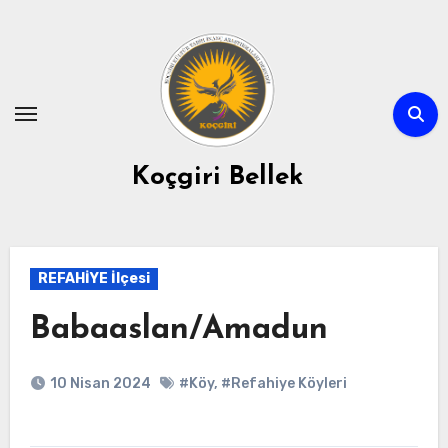
Skip
to
content
Koçgiri Bellek
REFAHİYE İlçesi
Babaaslan/Amadun
10 Nisan 2024
#Köy
,
#Refahiye Köyleri