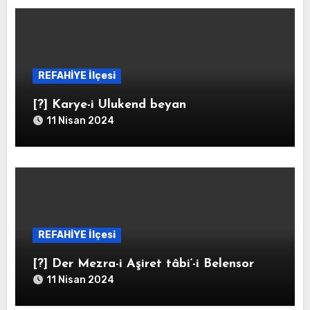
REFAHİYE İlçesi
[?] Karye-i Ulukend beyan
11 Nisan 2024
REFAHİYE İlçesi
[?] Der Mezra-i Aşiret tâbi‘-i Belensor
11 Nisan 2024