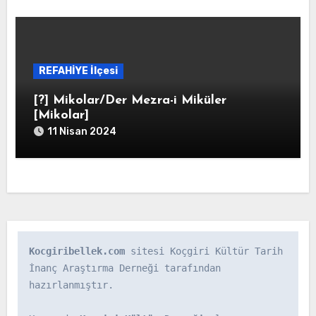
REFAHİYE İlçesi
[?] Mikolar/Der Mezra-i Miküler
[Mikolar]
11 Nisan 2024
Kocgiribellek.com
 sitesi Koçgiri Kültür Tarih 
İnanç Araştırma Derneği tarafından 
hazırlanmıştır.
