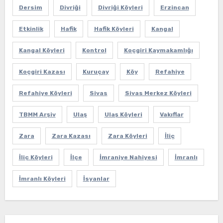
Dersim
Divriği
Divriği Köyleri
Erzincan
Etkinlik
Hafik
Hafik Köyleri
Kangal
Kangal Köyleri
Kontrol
Koçgiri Kaymakamlığı
Koçgiri Kazası
Kuruçay
Köy
Refahiye
Refahiye Köyleri
Sivas
Sivas Merkez Köyleri
TBMM Arşiv
Ulaş
Ulaş Köyleri
Vakıflar
Zara
Zara Kazası
Zara Köyleri
İliç
İliç Köyleri
İlçe
İmraniye Nahiyesi
İmranlı
İmranlı Köyleri
İsyanlar