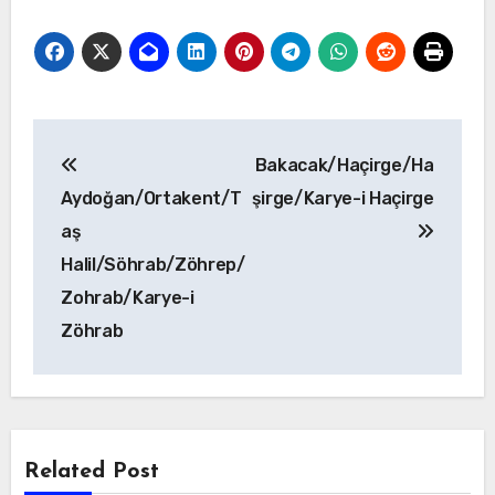
Yazı
Bakacak/Haçirge/Ha
gezinmesi
Aydoğan/Ortakent/T
şirge/Karye-i Haçirge
aş
Halil/Söhrab/Zöhrep/
Zohrab/Karye-i
Zöhrab
Related Post