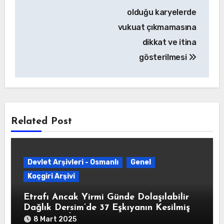
olduğu karyelerde
vukuat çıkmamasına
dikkat ve itina
gösterilmesi
Related Post
Devlet Arşivleri - Osmanlı
Genel
Koçgiri Arşivi
Etrafı Ancak Yirmi Günde Dolaşılabilir
Dağlık Dersim’de 37 Eşkıyanın Kesilmiş
Başlarının İstanbul’a Gönderildiğine
8 Mart 2025