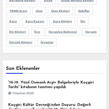
Refahiye Köyleri
Sivas
Sivas Merkez Köyleri
TBMM Arşiv
Ulaş
Ulaş Köyleri
Vakıflar
Zara
Zara Kazası
Zara Köyleri
İliç
İliç Köyleri
İlçe
İmraniye Nahiyesi
İmranlı
İmranlı Köyleri
İsyanlar
Son Eklenenler
“16-19. Yüzıl Osmanlı Arşiv Belgeleriyle Koçgiri
Tarihi” kitabının tanıtımı yapıldı
1 Haziran 2025
Koçgiri Kültür Derneği’nden Duyuru: Değerli