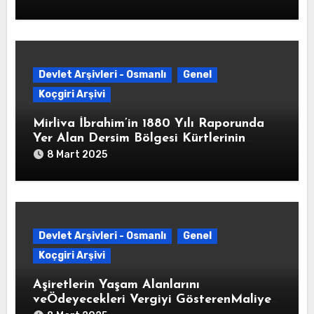
Dair” Yusuf Ziya Paşa İmzalı Yazı (HAT.
82/340325-02-1213/8 Ağustos 1798)
Devlet Arşivleri - Osmanlı
Genel
Koçgiri Arşivi
Mirliva İbrahim’in 1880 Yılı Raporunda
Yer Alan Dersim Bölgesi Kürtlerinin
Parçası Olduğu Aşiretleri ve Her Bir
8 Mart 2025
Aşiretin Meskun Olduğu Yerler,
Ağalarının Adları ve Çıkarabilecekleri
Askeri Kuvveti Gösteren Tablo (H. 1296)
Devlet Arşivleri - Osmanlı
Genel
Koçgiri Arşivi
Aşiretlerin Yaşam Alanlarını
veÖdeyecekleri Vergiyi GösterenMaliye