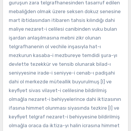
guruşun zara telgrafhanesinden tasarruf edilen
mebaliğden olmak üzere seksen dokuz senesine
mart ibtidasından itibaren tahsis kılındığı dahi
maliye nezaret-i celilesi canibinden vuku bulan
işardan anlaşılmasına mebni zikr olunan
telgrafhanenin ol vechile inşasıyla hat-ı
mezkurun kasaba-i mezbureye temdidi şura-yı
devlette tezekkür ve tensib olunarak bilad-ı
seniyyesine irade-i seniyye-i cenab-ı padişahi
dahi ol merkezde müteallik buyurulmuş [I] ve
keyfiyet sivas vilayet-i celilesine bildirilmiş
olmağla nezaret-i behiyyelerince dahi iktizasının
ifasına himmet olunması siyasında tezkire [I] ve
keyfiyet telgraf nezaret-i behiyyesine bildirilmiş
olmağla oraca da iktiza-yı halin icrasına himmet