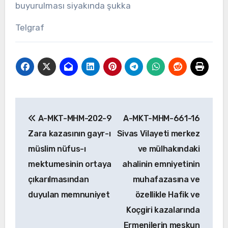
buyurulması siyakında şukka
Telgraf
Yazı
A-MKT-MHM-202-9
A-MKT-MHM-661-16
gezinmesi
Zara kazasının gayr-ı
Sivas Vilayeti merkez
müslim nüfus-ı
ve mülhakındaki
mektumesinin ortaya
ahalinin emniyetinin
çıkarılmasından
muhafazasına ve
duyulan memnuniyet
özellikle Hafik ve
Koçgiri kazalarında
Ermenilerin meskun