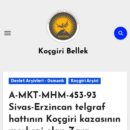
Skip
to
content
Koçgiri Bellek
Devlet Arşivleri - Osmanlı
Koçgiri Arşivi
A-MKT-MHM-453-93
Sivas-Erzincan telgraf
hattının Koçgiri kazasının