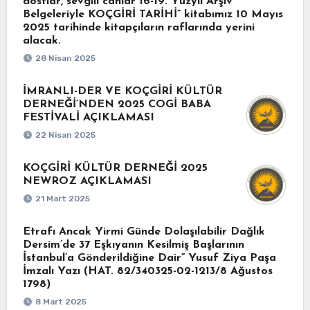
dostlar, sevgili canlar“16-19. Yüzyıl Arşiv
Belgeleriyle KOÇGİRİ TARİHİ” kitabımız 10 Mayıs
2025 tarihinde kitapçıların raflarında yerini
alacak.
28 Nisan 2025
İMRANLI-DER VE KOÇGİRİ KÜLTÜR
DERNEĞİ’NDEN 2025 COGİ BABA
FESTİVALİ AÇIKLAMASI
22 Nisan 2025
KOÇGİRİ KÜLTÜR DERNEĞİ 2025
NEWROZ AÇIKLAMASI
21 Mart 2025
Etrafı Ancak Yirmi Günde Dolaşılabilir Dağlık
Dersim’de 37 Eşkıyanın Kesilmiş Başlarının
İstanbul’a Gönderildiğine Dair” Yusuf Ziya Paşa
İmzalı Yazı (HAT. 82/340325-02-1213/8 Ağustos
1798)
8 Mart 2025