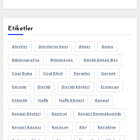
Etiketler
Aleviler
Alevilerin Sesi
Alişer
Anma
Bibliyografya
Bilinmeyen
Büyük Alişan Bey
Cogi Baba
Cogi Köyü
Dergiler
Dernek
Dersim
Divriği
Divriği Köyleri
Erzincan
Etkinlik
Hafik
Hafik Köyleri
Kangal
Kangal Köyleri
Kontrol
Koçgiri Kaymakamlığı
Koçgiri Kazası
Kuruçay
Köy
Refahiye