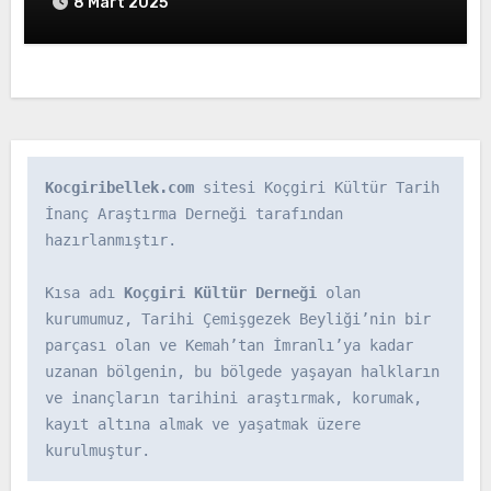
Nezareti VaridatMuhasebesi Defterleri
8 Mart 2025
BOA ML.VRD d. 870, s. 2, 3 (22
Mayıs1843)
Kocgiribellek.com
 sitesi Koçgiri Kültür Tarih 
İnanç Araştırma Derneği tarafından 
hazırlanmıştır.

Kısa adı 
Koçgiri Kültür Derneği
 olan 
kurumumuz, Tarihi Çemişgezek Beyliği’nin bir 
parçası olan ve Kemah’tan İmranlı’ya kadar 
uzanan bölgenin, bu bölgede yaşayan halkların 
ve inançların tarihini araştırmak, korumak, 
kayıt altına almak ve yaşatmak üzere 
kurulmuştur.