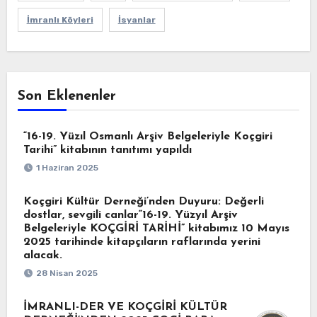
İmranlı Köyleri
İsyanlar
Son Eklenenler
“16-19. Yüzıl Osmanlı Arşiv Belgeleriyle Koçgiri
Tarihi” kitabının tanıtımı yapıldı
1 Haziran 2025
Koçgiri Kültür Derneği’nden Duyuru: Değerli
dostlar, sevgili canlar“16-19. Yüzyıl Arşiv
Belgeleriyle KOÇGİRİ TARİHİ” kitabımız 10 Mayıs
2025 tarihinde kitapçıların raflarında yerini
alacak.
28 Nisan 2025
İMRANLI-DER VE KOÇGİRİ KÜLTÜR