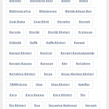
Aleviler
Alevilerin Sesi
Alişer
Anma
Bibliyografya
Bilinmeyen
Büyük Alişan Bey
Cogi Baba
Cogi Köyü
Dergiler
Dernek
Dersim
Divriği
Divriği Köyleri
Erzincan
Etkinlik
Hafik
Hafik Köyleri
Kangal
Kangal Köyleri
Kontrol
Koçgiri Kaymakamlığı
Koçgiri Kazası
Kuruçay
Köy
Refahiye
Refahiye Köyleri
Sivas
Sivas Merkez Köyleri
TBMM Arşiv
Ulaş
Ulaş Köyleri
Vakıflar
Zara
Zara Kazası
Zara Köyleri
İliç
İliç Köyleri
İlçe
İmraniye Nahiyesi
İmranlı