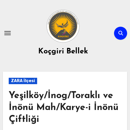
Skip
to
content
Koçgiri Bellek
ZARA İlçesi
Yeşilköy/İnog/Toraklı ve
İnönü Mah/Karye-i İnönü
Çiftliği