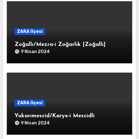
ZARA İlçesi
Zoğallı/Mezra-i Zoğarlık [Zoğallı]
9 Nisan 2024
ZARA İlçesi
Yukarımescid/Karye-i Mescidli
9 Nisan 2024