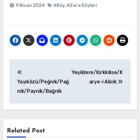
9 Nisan 2024
#Köy
,
#Zara Köyleri
Yazı
Yeşildere/Kırkkilise/K
gezinmesi
Yayıközü/Peğnik/Pağ
arye-i Alicik
nik/Paynik/Bağnik
Related Post