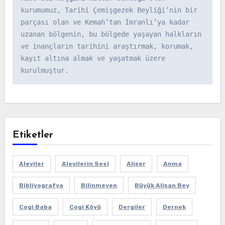
kurumumuz, Tarihi Çemişgezek Beyliği’nin bir 
parçası olan ve Kemah’tan İmranlı’ya kadar 
uzanan bölgenin, bu bölgede yaşayan halkların 
ve inançların tarihini araştırmak, korumak, 
kayıt altına almak ve yaşatmak üzere 
kurulmuştur.
Etiketler
Aleviler
Alevilerin Sesi
Alişer
Anma
Bibliyografya
Bilinmeyen
Büyük Alişan Bey
Cogi Baba
Cogi Köyü
Dergiler
Dernek