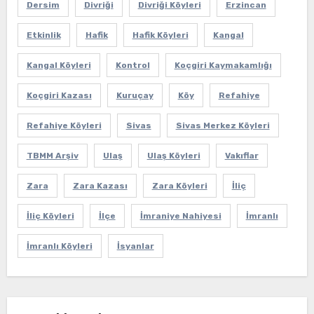
Dersim
Divriği
Divriği Köyleri
Erzincan
Etkinlik
Hafik
Hafik Köyleri
Kangal
Kangal Köyleri
Kontrol
Koçgiri Kaymakamlığı
Koçgiri Kazası
Kuruçay
Köy
Refahiye
Refahiye Köyleri
Sivas
Sivas Merkez Köyleri
TBMM Arşiv
Ulaş
Ulaş Köyleri
Vakıflar
Zara
Zara Kazası
Zara Köyleri
İliç
İliç Köyleri
İlçe
İmraniye Nahiyesi
İmranlı
İmranlı Köyleri
İsyanlar