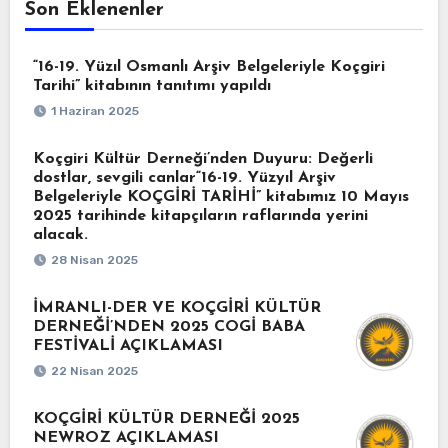
Son Eklenenler
“16-19. Yüzıl Osmanlı Arşiv Belgeleriyle Koçgiri
Tarihi” kitabının tanıtımı yapıldı
1 Haziran 2025
Koçgiri Kültür Derneği’nden Duyuru: Değerli
dostlar, sevgili canlar“16-19. Yüzyıl Arşiv
Belgeleriyle KOÇGİRİ TARİHİ” kitabımız 10 Mayıs
2025 tarihinde kitapçıların raflarında yerini
alacak.
28 Nisan 2025
İMRANLI-DER VE KOÇGİRİ KÜLTÜR
DERNEĞİ’NDEN 2025 COGİ BABA
FESTİVALİ AÇIKLAMASI
22 Nisan 2025
KOÇGİRİ KÜLTÜR DERNEĞİ 2025
NEWROZ AÇIKLAMASI