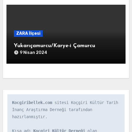
ZARA İlçesi
Yukarıçamurcu/Karye-i Çamurcu
9 Nisan 2024
Kocgiribellek.com
 sitesi Koçgiri Kültür Tarih 
İnanç Araştırma Derneği tarafından 
hazırlanmıştır.

Kısa adı 
Koçgiri Kültür Derneği
 olan 