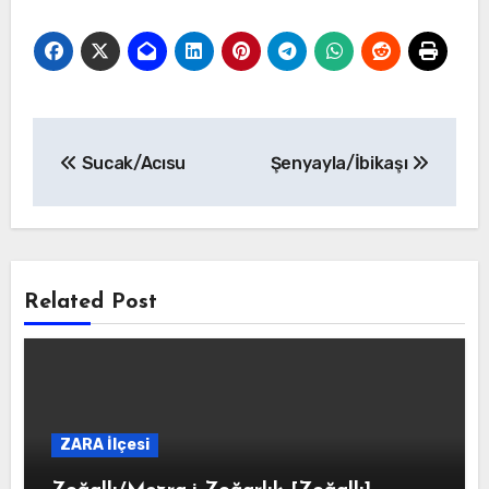
Yazı
Sucak/Acısu
Şenyayla/İbikaşı
gezinmesi
Related Post
ZARA İlçesi