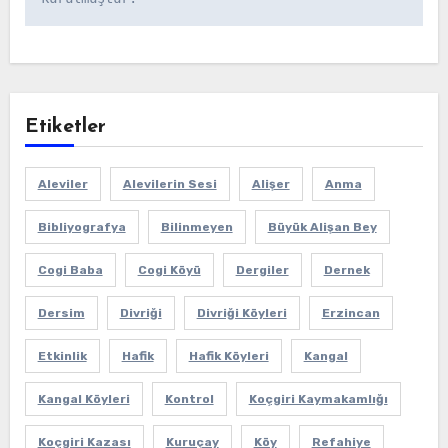
Etiketler
Aleviler
Alevilerin Sesi
Alişer
Anma
Bibliyografya
Bilinmeyen
Büyük Alişan Bey
Cogi Baba
Cogi Köyü
Dergiler
Dernek
Dersim
Divriği
Divriği Köyleri
Erzincan
Etkinlik
Hafik
Hafik Köyleri
Kangal
Kangal Köyleri
Kontrol
Koçgiri Kaymakamlığı
Koçgiri Kazası
Kuruçay
Köy
Refahiye