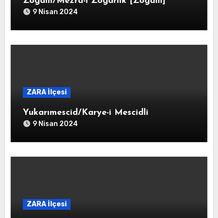
Zoğallı/Mezra-i Zoğarlık [Zoğallı]
9 Nisan 2024
ZARA İlçesi
Yukarımescid/Karye-i Mescidli
9 Nisan 2024
ZARA İlçesi