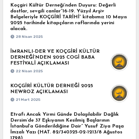
Koçgiri Kültür Derneği’nden Duyuru: Değerli
dostlar, sevgili canlar“16-19. Yüzyıl Arşiv
Belgeleriyle KOÇGİRİ TARİHİ” kitabımız 10 Mayıs
2025 tarihinde kitapçıların raflarında yerini
alacak.
28 Nisan 2025
İMRANLI-DER VE KOÇGİRİ KÜLTÜR
DERNEĞİ’NDEN 2025 COGİ BABA
FESTİVALİ AÇIKLAMASI
22 Nisan 2025
KOÇGİRİ KÜLTÜR DERNEĞİ 2025
NEWROZ AÇIKLAMASI
21 Mart 2025
Etrafı Ancak Yirmi Günde Dolaşılabilir Dağlık
Dersim’de 37 Eşkıyanın Kesilmiş Başlarının
İstanbul’a Gönderildiğine Dair” Yusuf Ziya Paşa
İmzalı Yazı (HAT. 82/340325-02-1213/8 Ağustos
1798)