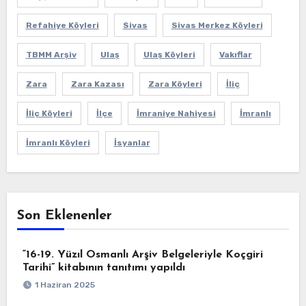
Refahiye Köyleri
Sivas
Sivas Merkez Köyleri
TBMM Arşiv
Ulaş
Ulaş Köyleri
Vakıflar
Zara
Zara Kazası
Zara Köyleri
İliç
İliç Köyleri
İlçe
İmraniye Nahiyesi
İmranlı
İmranlı Köyleri
İsyanlar
Son Eklenenler
“16-19. Yüzıl Osmanlı Arşiv Belgeleriyle Koçgiri
Tarihi” kitabının tanıtımı yapıldı
1 Haziran 2025