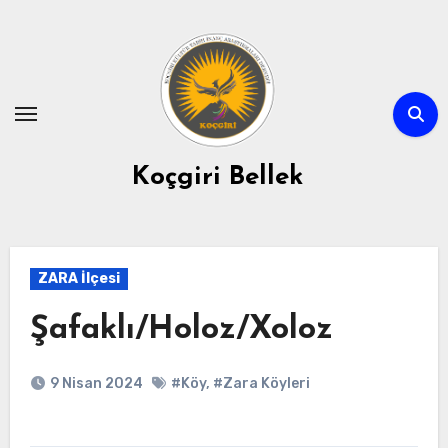
Skip
to
content
Koçgiri Bellek
ZARA İlçesi
Şafaklı/Holoz/Xoloz
9 Nisan 2024
#Köy
,
#Zara Köyleri