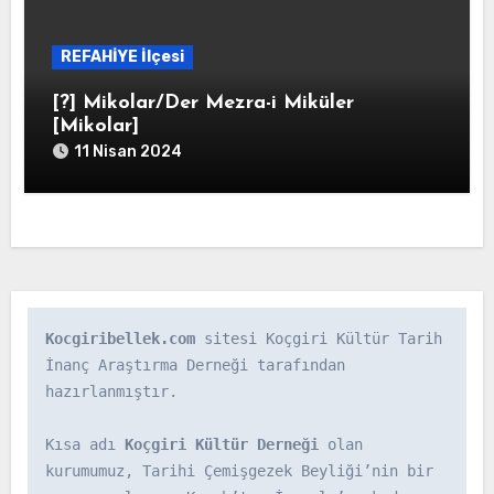
REFAHİYE İlçesi
[?] Mikolar/Der Mezra-i Miküler
[Mikolar]
11 Nisan 2024
Kocgiribellek.com
 sitesi Koçgiri Kültür Tarih 
İnanç Araştırma Derneği tarafından 
hazırlanmıştır.

Kısa adı 
Koçgiri Kültür Derneği
 olan 
kurumumuz, Tarihi Çemişgezek Beyliği’nin bir 