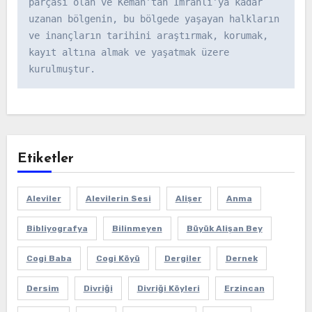
parçası olan ve Kemah’tan İmranlı’ya kadar 
uzanan bölgenin, bu bölgede yaşayan halkların 
ve inançların tarihini araştırmak, korumak, 
kayıt altına almak ve yaşatmak üzere 
kurulmuştur.
Etiketler
Aleviler
Alevilerin Sesi
Alişer
Anma
Bibliyografya
Bilinmeyen
Büyük Alişan Bey
Cogi Baba
Cogi Köyü
Dergiler
Dernek
Dersim
Divriği
Divriği Köyleri
Erzincan