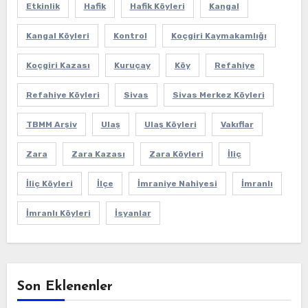
Etkinlik
Hafik
Hafik Köyleri
Kangal
Kangal Köyleri
Kontrol
Koçgiri Kaymakamlığı
Koçgiri Kazası
Kuruçay
Köy
Refahiye
Refahiye Köyleri
Sivas
Sivas Merkez Köyleri
TBMM Arşiv
Ulaş
Ulaş Köyleri
Vakıflar
Zara
Zara Kazası
Zara Köyleri
İliç
İliç Köyleri
İlçe
İmraniye Nahiyesi
İmranlı
İmranlı Köyleri
İsyanlar
Son Eklenenler