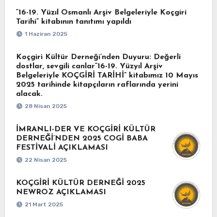
“16-19. Yüzıl Osmanlı Arşiv Belgeleriyle Koçgiri
Tarihi” kitabının tanıtımı yapıldı
1 Haziran 2025
Koçgiri Kültür Derneği’nden Duyuru: Değerli
dostlar, sevgili canlar“16-19. Yüzyıl Arşiv
Belgeleriyle KOÇGİRİ TARİHİ” kitabımız 10 Mayıs
2025 tarihinde kitapçıların raflarında yerini
alacak.
28 Nisan 2025
İMRANLI-DER VE KOÇGİRİ KÜLTÜR
DERNEĞİ’NDEN 2025 COGİ BABA
FESTİVALİ AÇIKLAMASI
22 Nisan 2025
KOÇGİRİ KÜLTÜR DERNEĞİ 2025
NEWROZ AÇIKLAMASI
21 Mart 2025