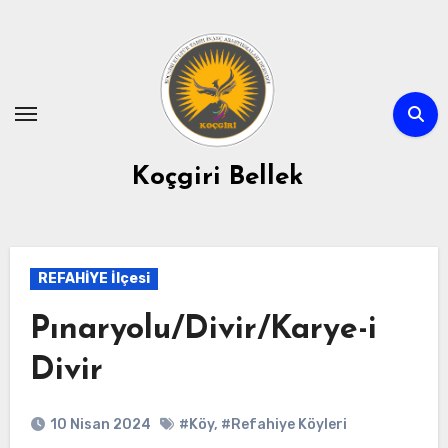
Skip
to
content
Koçgiri Bellek
REFAHİYE İlçesi
Pınaryolu/Divir/Karye-i
Divir
10 Nisan 2024
#Köy
,
#Refahiye Köyleri