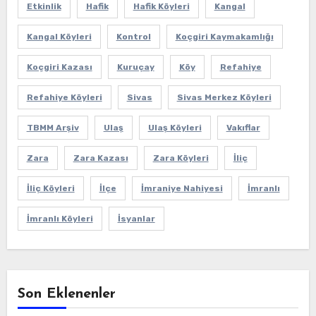
Etkinlik
Hafik
Hafik Köyleri
Kangal
Kangal Köyleri
Kontrol
Koçgiri Kaymakamlığı
Koçgiri Kazası
Kuruçay
Köy
Refahiye
Refahiye Köyleri
Sivas
Sivas Merkez Köyleri
TBMM Arşiv
Ulaş
Ulaş Köyleri
Vakıflar
Zara
Zara Kazası
Zara Köyleri
İliç
İliç Köyleri
İlçe
İmraniye Nahiyesi
İmranlı
İmranlı Köyleri
İsyanlar
Son Eklenenler