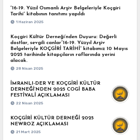
“16-19. Yüzıl Osmanlı Arşiv Belgeleriyle Koçgiri
Tarihi” kitabının tanıtımı yapıldı
1 Haziran 2025
Koçgiri Kültür Derneği’nden Duyuru: Değerli
dostlar, sevgili canlar“16-19. Yüzyıl Arşiv
Belgeleriyle KOÇGİRİ TARİHİ” kitabımız 10 Mayıs
2025 tarihinde kitapçıların raflarında yerini
alacak.
28 Nisan 2025
İMRANLI-DER VE KOÇGİRİ KÜLTÜR
DERNEĞİ’NDEN 2025 COGİ BABA
FESTİVALİ AÇIKLAMASI
22 Nisan 2025
KOÇGİRİ KÜLTÜR DERNEĞİ 2025
NEWROZ AÇIKLAMASI
21 Mart 2025