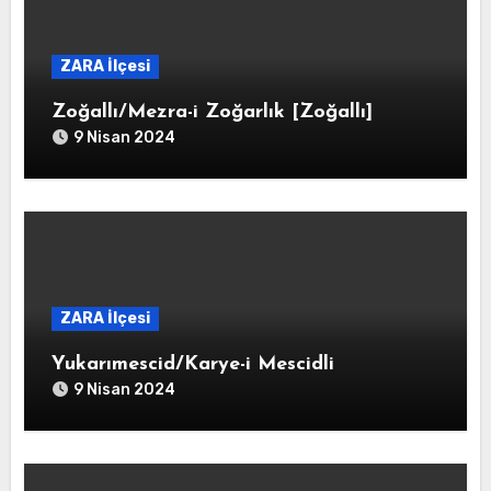
ZARA İlçesi
Zoğallı/Mezra-i Zoğarlık [Zoğallı]
9 Nisan 2024
ZARA İlçesi
Yukarımescid/Karye-i Mescidli
9 Nisan 2024