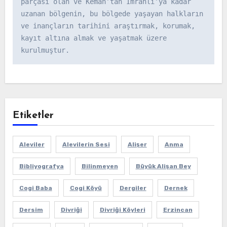
parçası olan ve Kemah’tan İmranlı’ya kadar 
uzanan bölgenin, bu bölgede yaşayan halkların 
ve inançların tarihini araştırmak, korumak, 
kayıt altına almak ve yaşatmak üzere 
kurulmuştur.
Etiketler
Aleviler
Alevilerin Sesi
Alişer
Anma
Bibliyografya
Bilinmeyen
Büyük Alişan Bey
Cogi Baba
Cogi Köyü
Dergiler
Dernek
Dersim
Divriği
Divriği Köyleri
Erzincan