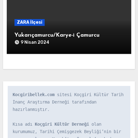
ZARA İlçesi
Yukarıçamurcu/Karye-i Çamurcu
9 Nisan 2024
Kocgiribellek.com
 sitesi Koçgiri Kültür Tarih 
İnanç Araştırma Derneği tarafından 
hazırlanmıştır.

Kısa adı 
Koçgiri Kültür Derneği
 olan 
kurumumuz, Tarihi Çemişgezek Beyliği’nin bir 