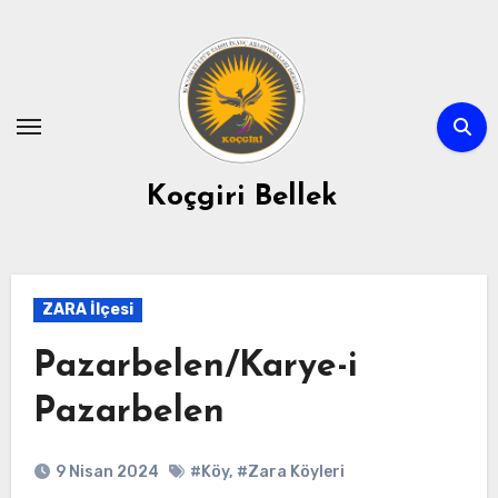
Skip
to
content
Koçgiri Bellek
ZARA İlçesi
Pazarbelen/Karye-i
Pazarbelen
9 Nisan 2024
#Köy
,
#Zara Köyleri