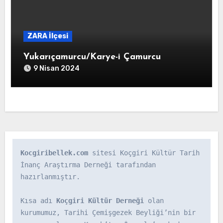
ZARA İlçesi
Yukarıçamurcu/Karye-i Çamurcu
9 Nisan 2024
Kocgiribellek.com
 sitesi Koçgiri Kültür Tarih 
İnanç Araştırma Derneği tarafından 
hazırlanmıştır.

Kısa adı 
Koçgiri Kültür Derneği
 olan 
kurumumuz, Tarihi Çemişgezek Beyliği’nin bir 