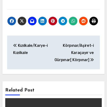
Yazı
Kızılkale/Karye-i
Körpınar/Aşiret-i
gezinmesi
Kızılkale
Karaçayır ve
Gürpınar[ Körpınar]
Related Post