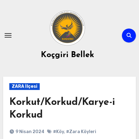
Skip
to
content
Koçgiri Bellek
ZARA İlçesi
Korkut/Korkud/Karye-i
Korkud
9 Nisan 2024
#Köy
,
#Zara Köyleri