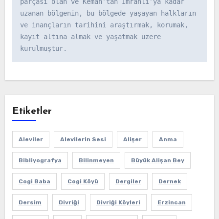
parçası olan ve Kemah’tan İmranlı’ya kadar 
uzanan bölgenin, bu bölgede yaşayan halkların 
ve inançların tarihini araştırmak, korumak, 
kayıt altına almak ve yaşatmak üzere 
kurulmuştur.
Etiketler
Aleviler
Alevilerin Sesi
Alişer
Anma
Bibliyografya
Bilinmeyen
Büyük Alişan Bey
Cogi Baba
Cogi Köyü
Dergiler
Dernek
Dersim
Divriği
Divriği Köyleri
Erzincan