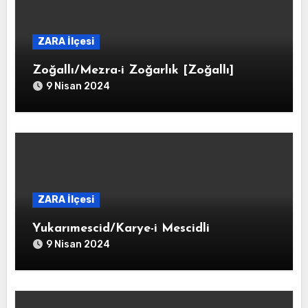
ZARA İlçesi
Zoğallı/Mezra-i Zoğarlık [Zoğallı]
9 Nisan 2024
ZARA İlçesi
Yukarımescid/Karye-i Mescidli
9 Nisan 2024