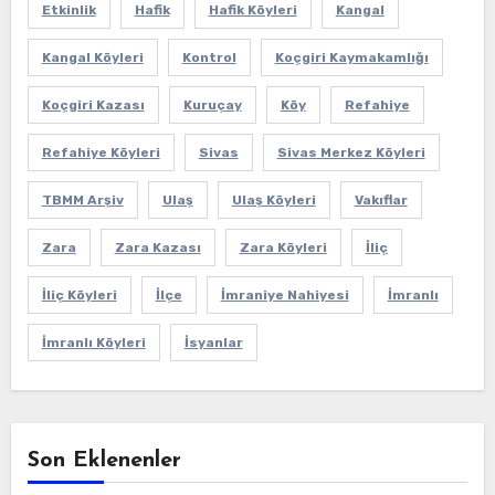
Etkinlik
Hafik
Hafik Köyleri
Kangal
Kangal Köyleri
Kontrol
Koçgiri Kaymakamlığı
Koçgiri Kazası
Kuruçay
Köy
Refahiye
Refahiye Köyleri
Sivas
Sivas Merkez Köyleri
TBMM Arşiv
Ulaş
Ulaş Köyleri
Vakıflar
Zara
Zara Kazası
Zara Köyleri
İliç
İliç Köyleri
İlçe
İmraniye Nahiyesi
İmranlı
İmranlı Köyleri
İsyanlar
Son Eklenenler