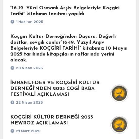
“16-19. Yüzıl Osmanlı Arşiv Belgeleriyle Koçgiri
Tarihi” kitabının tanıtımı yapıldı
1 Haziran 2025
Koçgiri Kültür Derneği’nden Duyuru: Değerli
dostlar, sevgili canlar“16-19. Yüzyıl Arşiv
Belgeleriyle KOÇGİRİ TARİHİ” kitabımız 10 Mayıs
2025 tarihinde kitapçıların raflarında yerini
alacak.
28 Nisan 2025
İMRANLI-DER VE KOÇGİRİ KÜLTÜR
DERNEĞİ’NDEN 2025 COGİ BABA
FESTİVALİ AÇIKLAMASI
22 Nisan 2025
KOÇGİRİ KÜLTÜR DERNEĞİ 2025
NEWROZ AÇIKLAMASI
21 Mart 2025