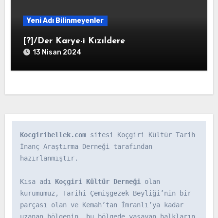
Yeni Adı Bilinmeyenler
[?]/Der Karye-i Kızıldere
13 Nisan 2024
Kocgiribellek.com
 sitesi Koçgiri Kültür Tarih 
İnanç Araştırma Derneği tarafından 
hazırlanmıştır.

Kısa adı 
Koçgiri Kültür Derneği
 olan 
kurumumuz, Tarihi Çemişgezek Beyliği’nin bir 
parçası olan ve Kemah’tan İmranlı’ya kadar 
uzanan bölgenin, bu bölgede yaşayan halkların 