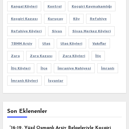
Kangal Köyleri
Kontrol
Koçgiri Kaymakamlığı
Koçgiri Kazası
Kuruçay
Köy
Refahiye
Refahiye Köyleri
Sivas
Sivas Merkez Köyleri
TBMM Arşiv
Ulaş
Ulaş Köyleri
Vakıflar
Zara
Zara Kazası
Zara Köyleri
İliç
İliç Köyleri
İlçe
İmraniye Nahiyesi
İmranlı
İmranlı Köyleri
İsyanlar
Son Eklenenler
“16-19. Yüzıl Osmanlı Arşiv Belgeleriyle Koçgiri