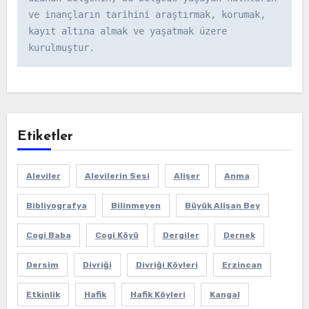
ve inançların tarihini araştırmak, korumak, 
kayıt altına almak ve yaşatmak üzere 
kurulmuştur.
Etiketler
Aleviler
Alevilerin Sesi
Alişer
Anma
Bibliyografya
Bilinmeyen
Büyük Alişan Bey
Cogi Baba
Cogi Köyü
Dergiler
Dernek
Dersim
Divriği
Divriği Köyleri
Erzincan
Etkinlik
Hafik
Hafik Köyleri
Kangal