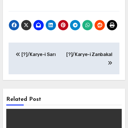
Yazı
[?]/Karye-i Sarı
[?]/Karye-i Zanbakal
gezinmesi
Related Post