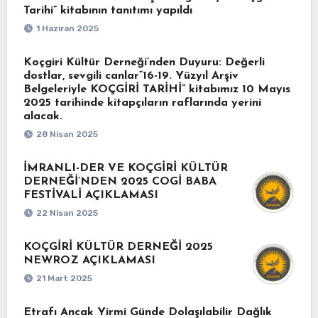
Tarihi” kitabının tanıtımı yapıldı
1 Haziran 2025
Koçgiri Kültür Derneği’nden Duyuru: Değerli
dostlar, sevgili canlar“16-19. Yüzyıl Arşiv
Belgeleriyle KOÇGİRİ TARİHİ” kitabımız 10 Mayıs
2025 tarihinde kitapçıların raflarında yerini
alacak.
28 Nisan 2025
İMRANLI-DER VE KOÇGİRİ KÜLTÜR
DERNEĞİ’NDEN 2025 COGİ BABA
FESTİVALİ AÇIKLAMASI
22 Nisan 2025
KOÇGİRİ KÜLTÜR DERNEĞİ 2025
NEWROZ AÇIKLAMASI
21 Mart 2025
Etrafı Ancak Yirmi Günde Dolaşılabilir Dağlık