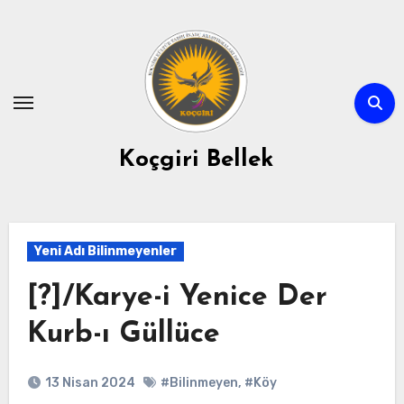
Skip
to
content
Koçgiri Bellek
Yeni Adı Bilinmeyenler
[?]/Karye-i Yenice Der
Kurb-ı Güllüce
13 Nisan 2024
#Bilinmeyen
,
#Köy