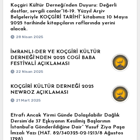
Koçgiri Kültür Derneği’nden Duyuru: Değerli
dostlar, sevgili canlar“16-19. Yüzyıl Arşiv
Belgeleriyle KOÇGİRİ TARİHİ” kitabımız 10 Mayıs
2025 tarihinde kitapçıların raflarında yerini
alacak.
28 Nisan 2025
İMRANLI-DER VE KOÇGİRİ KÜLTÜR
DERNEĞİ’NDEN 2025 COGİ BABA
FESTİVALİ AÇIKLAMASI
22 Nisan 2025
KOÇGİRİ KÜLTÜR DERNEĞİ 2025
NEWROZ AÇIKLAMASI
21 Mart 2025
Etrafı Ancak Yirmi Günde Dolaşılabilir Dağlık
Dersim’de 37 Eşkıyanın Kesilmiş Başlarının
İstanbul’a Gönderildiğine Dair” Yusuf Ziya Paşa
İmzalı Yazı (HAT. 82/340325-02-1213/8 Ağustos
1798)