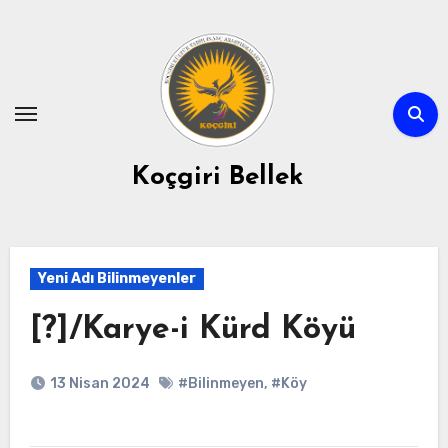
Skip
to
content
Koçgiri Bellek
Yeni Adı Bilinmeyenler
[?]/Karye-i Kürd Köyü
13 Nisan 2024
#Bilinmeyen
,
#Köy