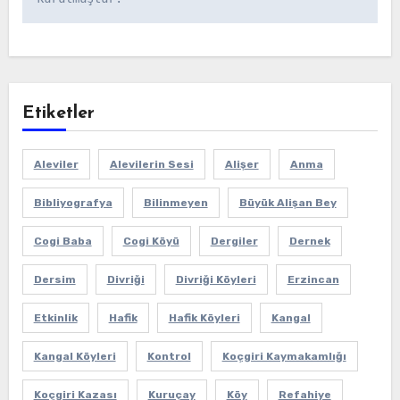
Etiketler
Aleviler
Alevilerin Sesi
Alişer
Anma
Bibliyografya
Bilinmeyen
Büyük Alişan Bey
Cogi Baba
Cogi Köyü
Dergiler
Dernek
Dersim
Divriği
Divriği Köyleri
Erzincan
Etkinlik
Hafik
Hafik Köyleri
Kangal
Kangal Köyleri
Kontrol
Koçgiri Kaymakamlığı
Koçgiri Kazası
Kuruçay
Köy
Refahiye