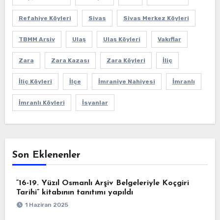
Refahiye Köyleri
Sivas
Sivas Merkez Köyleri
TBMM Arşiv
Ulaş
Ulaş Köyleri
Vakıflar
Zara
Zara Kazası
Zara Köyleri
İliç
İliç Köyleri
İlçe
İmraniye Nahiyesi
İmranlı
İmranlı Köyleri
İsyanlar
Son Eklenenler
“16-19. Yüzıl Osmanlı Arşiv Belgeleriyle Koçgiri
Tarihi” kitabının tanıtımı yapıldı
1 Haziran 2025