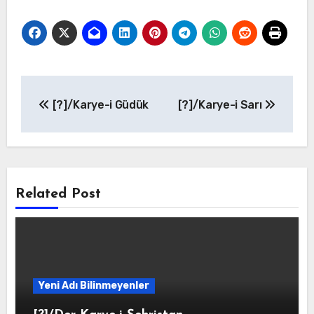
Yazı
[?]/Karye-i Güdük
[?]/Karye-i Sarı
gezinmesi
Related Post
Yeni Adı Bilinmeyenler